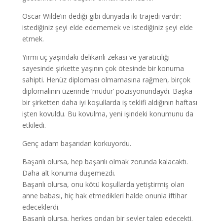
Oscar Wilde’ın dediği gibi dünyada iki trajedi vardır:
istediğiniz şeyi elde edememek ve istediğiniz şeyi elde
etmek.
Yirmi üç yaşındaki delikanlı zekası ve yaratıcılığı
sayesinde şirkette yaşının çok ötesinde bir konuma
sahipti. Henüz diploması olmamasına rağmen, birçok
diplomalının üzerinde ‘müdür’ pozisyonundaydı. Başka
bir şirketten daha iyi koşullarda iş teklifi aldığının haftası
işten kovuldu. Bu kovulma, yeni işindeki konumunu da
etkiledi.
Genç adam başarıdan korkuyordu.
Başarılı olursa, hep başarılı olmak zorunda kalacaktı.
Daha alt konuma düşemezdi.
Başarılı olursa, onu kötü koşullarda yetiştirmiş olan
anne babası, hiç hak etmedikleri halde onunla iftihar
edeceklerdi.
Başarılı olursa, herkes ondan bir şeyler talep edecekti.