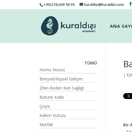
+90(216)449 98 05
kuraldisi@kuraldisi.com
ANA SAY
Ba
TÜMÜ
Homo Novus
| Ey
Bireysel/Kişisel Gelişim
Zihin Beden Ruh Sağlığı
Bütüne Katkı
Çeşni
Kalem Kutusu
Mutfak
Bir
…Saa