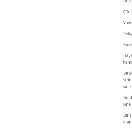
Hep 
Çünk
Yavru
Peki
Kaza
Haya
kend
Bıra
sizi
yine
Bu d
yine
Bir 
İnan