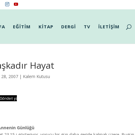
FA
EĞİTİM
KİTAP
DERGİ
TV
İLETİŞİM
şkadır Hayat
l 28, 2007 |
Kalem Kutusu
 Annenin Günlüğü
t 23.15 i gösteriyor, yorucu bir gün daha geride kalmak üzere. Bugün 