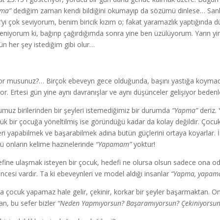
pma”
dediğim zaman kendi bildiğini okumayıp da sözümü dinlese… Sanki
’yi çok seviyorum, benim biricik kızım o; fakat yaramazlık yaptığında 
rleniyorum ki, bağırıp çağırdığımda sonra yine ben üzülüyorum. Yarın y
gün her şey istediğim gibi olur…
yor musunuz?… Birçok ebeveyn gece olduğunda, başını yastığa koymad
ıyor. Ertesi gün yine aynı davranışlar ve aynı düşünceler gelişiyor bedenl
muz birilerinden bir şeyleri istemediğimiz bir durumda
“Yapma”
deriz.
ük bir çocuğa yöneltilmiş ise göründüğü kadar da kolay değildir. Çocukla
eri yapabilmek ve başarabilmek adına bütün güçlerini ortaya koyarlar. İs
ü onların kelime hazinelerinde
“Yapamam”
yoktur!
fine ulaşmak isteyen bir çocuk, hedefi ne olursa olsun sadece ona oda
ncesi vardır. Ta ki ebeveynleri ve model aldığı insanlar
“Yapma, yapam
a çocuk yapamaz hale gelir, çekinir, korkar bir şeyler başarmaktan. On
n, bu sefer bizler
“Neden Yapmıyorsun? Başaramıyorsun? Çekiniyorsun