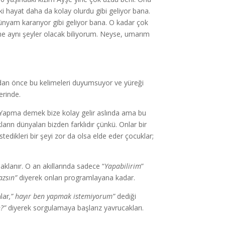
 hayat daha da kolay olurdu gibi geliyor bana.
dünyam kararıyor gibi geliyor bana. O kadar çok
ine aynı şeyler olacak biliyorum. Neyse, umarım
an önce bu kelimeleri duyumsuyor ve yüreği
erinde.
 Yapma demek bize kolay gelir aslında ama bu
rın dünyaları bizden farklıdır çünkü. Onlar bir
tedikleri bir şeyi zor da olsa elde eder çocuklar;
klanır. O an akıllarında sadece “
Yapabilirim
”
azsın”
diyerek onları programlayana kadar.
lar
,” hayır ben yapmak istemiyorum”
dediği
?”
diyerek sorgulamaya başlarız yavrucakları.