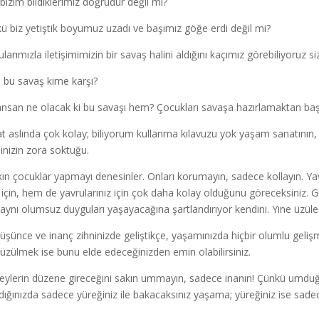
bizim bildiklerimiz doğrudur değil mi?
ü biz yetiştik boyumuz uzadı ve başımız göğe erdi değil mi?
larımızla iletişimimizin bir savaş halini aldığını kaçımız görebiliyoruz s
, bu savaş kime karşı?
nsan ne olacak ki bu savaşı hem? Çocukları savaşa hazırlamaktan b
t aslında çok kolay; biliyorum kullanma kılavuzu yok yaşam sanatının, 
inizin zora soktuğu.
kın çocuklar yapmayı denesinler. Onları korumayın, sadece kollayın. Y
n için, hem de yavrularınız için çok daha kolay olduğunu göreceksiniz. 
 aynı olumsuz duyguları yaşayacağına şartlandırıyor kendini. Yine üzü
üşünce ve inanç zihninizde geliştikçe, yaşamınızda hiçbir olumlu gelişm
 üzülmek ise bunu elde edeceğinizden emin olabilirsiniz.
şeylerin düzene gireceğini sakın ummayın, sadece inanın! Çünkü umduğu
dığınızda sadece yüreğiniz ile bakacaksınız yaşama; yüreğiniz ise sadec