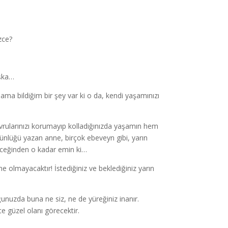
izce?
aşka…
ama bildiğim bir şey var ki o da, kendi yaşamınızı
avrularınızı korumayıp kolladığınızda yaşamın hem
Günlüğü yazan anne, birçok ebeveyn gibi, yarın
leceğinden o kadar emin ki…
e olmayacaktır! İstediğiniz ve beklediğiniz yarın
nuzda buna ne siz, ne de yüreğiniz inanır.
e güzel olanı görecektir.