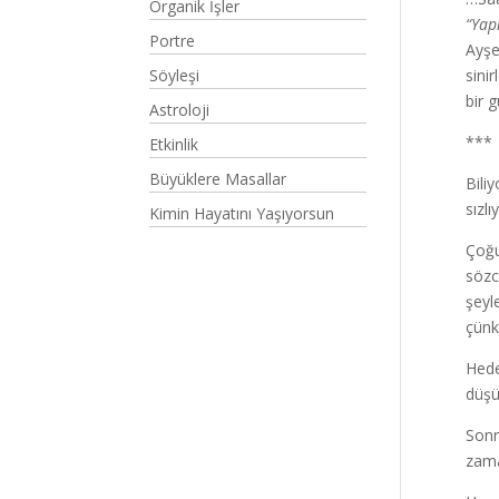
Organik İşler
“Ya
Portre
Ayşe
Söyleşi
sini
bir 
Astroloji
***
Etkinlik
Büyüklere Masallar
Bili
sızl
Kimin Hayatını Yaşıyorsun
Çoğu
sözc
şeyl
çünk
Hede
düşü
Sonr
zama