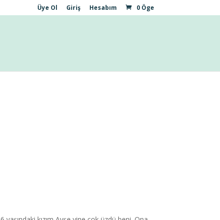
Üye Ol
Giriş
Hesabım
0 Öge
6 yaşındaki kızım Ayşe yine çok üzdü beni. Ona