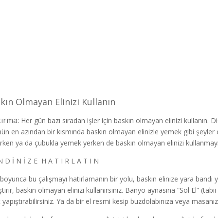
kın Olmayan Elinizi Kullanın
tırma:
Her gün bazı sıradan işler için baskın olmayan elinizi kullanın. Di
ün en azından bir kısmında baskın olmayan elinizle yemek gibi şeyler ola
rken ya da çubukla yemek yerken de baskın olmayan elinizi kullanmayı 
N D İ N İ Z E H A T I R L A T I N
boyunca bu çalışmayı hatırlamanın bir yolu, baskın elinize yara bandı yap
tirir, baskın olmayan elinizi kullanırsınız. Banyo aynasına “Sol El” (tabii 
t yapıştırabilirsiniz. Ya da bir el resmi kesip buzdolabınıza veya masanız