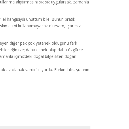
ullanma alıştırmasını sık sık uygularsak, zamanla
ğ” el hangisiydi unuttum bile. Bunun pratik
 baskın elimi kullanamayacak olursam, çaresiz
kleyen diğer pek çok yetenek olduğunu fark
rebileceğimize; daha esnek olup daha özgürce
 zamanla içimizdeki doğal bilgelikten doğan
k az olanak vardır” diyordu. Farkındalık, şu anın