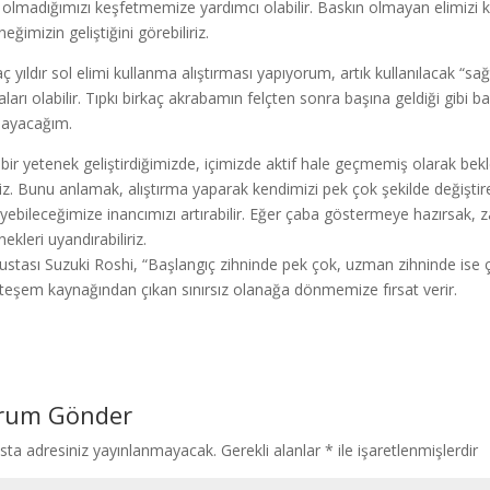
ı olmadığımızı keşfetmemize yardımcı olabilir. Baskın olmayan elimizi k
eğimizin geliştiğini görebiliriz.
aç yıldır sol elimi kullanma alıştırması yapıyorum, artık kullanılacak “sa
aları olabilir. Tıpkı birkaç akrabamın felçten sonra başına geldiği gibi
ayacağım.
 bir yetenek geliştirdiğimizde, içimizde aktif hale geçmemiş olarak be
iz. Bunu anlamak, alıştırma yaparak kendimizi pek çok şekilde değişti
leyebileceğimize inancımızı artırabilir. Eğer çaba göstermeye hazırsak,
ekleri uyandırabiliriz.
ustası Suzuki Roshi, “Başlangıç zihninde pek çok, uzman zihninde ise ço
eşem kaynağından çıkan sınırsız olanağa dönmemize fırsat verir.
rum Gönder
sta adresiniz yayınlanmayacak.
Gerekli alanlar
*
ile işaretlenmişlerdir