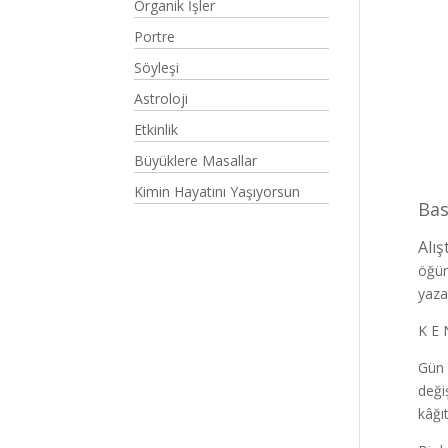
Organik İşler
Portre
Söyleşi
Astroloji
Etkinlik
Büyüklere Masallar
Kimin Hayatını Yaşıyorsun
Bas
Alış
öğün
yaza
K E 
Gün 
değiş
kâğı