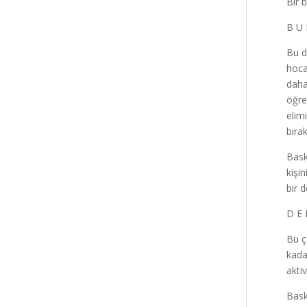
Bir b
B U 
Bu d
hoca
daha
öğre
elim
bıra
Bask
kişi
bir 
D E 
Bu ç
kada
akti
Bask