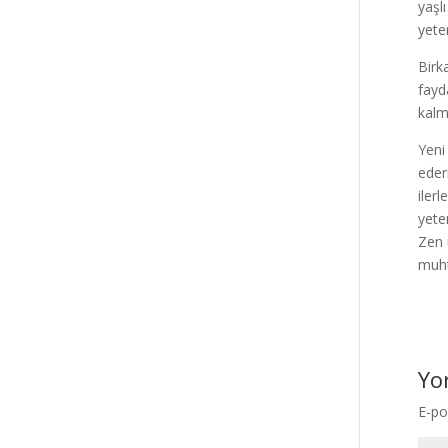
yaşl
yeten
Birk
fayd
kalm
Yeni
eder
iler
yeten
Zen 
muht
Yo
E-po