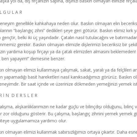
aşka yol da, diş fırçanızın sapına, dişinizi baskın olmayan elinizle fırça
L G U L A R
eneyim genellikle kahkahaya neden olur. Baskın olmayan elin beceriks
larının “başlangıç zihni” dedikleri şeye geri götürür. Baskın elimiz kır
 gençtir, belki iki üç yaşındadır. Çatalın nasıl tutulacağını ve batırmad
nmemiz gerekir. Baskın olmayan elimizle dişlerimizi beceriksiz bir şeki
izin yardıma koşup fırçayı ya da çatalı elimizden almasını beklemeden! B
k ben yapayım!” demesine benzer.
ın olmayan elimizi kullanmaya çalışmak, sakat, yaralı ya da felçlileri a
nin yapamadığı basit hareketleri nasıl kanıksadığımızı görürüz. Baskın
deneyimdir. Bir saat içinde ve üzerinize dökmeden yemeğinizi yemek isti
R İ N D E R S L E R
alışma, alışkanlıklarımızın ne kadar güçlü ve bilinçdışı olduğunu, bilinç 
r zor olduğunu gösterir. Bu çalışma, başlangıç zihnini yemek yemek gibi
viteye uygulamamıza yardımcı olur.
ın olmayan elimizi kullanmak sabırsızlığımızı ortaya çıkartır. Daha e