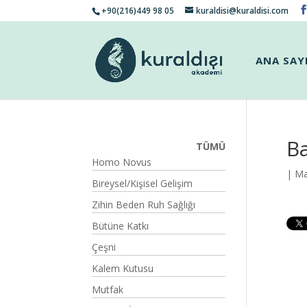
+90(216)449 98 05
kuraldisi@kuraldisi.com
ANA SAY
Ba
TÜMÜ
Homo Novus
| Ma
Bireysel/Kişisel Gelişim
Zihin Beden Ruh Sağlığı
Bütüne Katkı
Çeşni
Kalem Kutusu
Mutfak