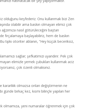
lamanızı hatırlatacak bir şey yapıştırmaktır.
iz olduğunu keşfederiz. Onu kullanmak bizi Zen
k yaşında olabilir ama baskın olmayan elimiz çok
an ağzımıza nasıl götürüleceğini baştan
lde fırçalamaya başlayabiliriz, hem de baskın
u tıpkı otoriter ablanın, “Hey küçük beceriksiz,
nlamamızı sağlar; şefkatimizi uyandırır. Pek çok
 olmayan elimizle yemek çubukları kullanmak aciz
yorsanız, çok özenli olmalısınız.
ve kararlılık olmazsa onları değiştirmenin ne
 günde birkaç kez, kısmi bilinçle yapılan her
snek olmamıza, yeni numaralar öğrenmek için çok