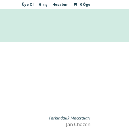
Üye Ol
Giriş
Hesabım
0 Öge
Farkındalık Maceraları
Jan Chozen