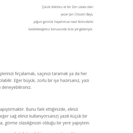
Çocuk doktoru ve bir Zen ustası olan
yazar Jan Chozen Bays,
yoğun günlük hayatımıza nasıl farkındalık
katabileceğimiz konusunda bize yol gösteriyor.
şlerinizi fırçalamak, saçınızı taramak ya da her
bilir. Eğer büyük, zorlu bir işe hazırsanız, yazı
deneyebilirsiniz.
ıştırmaktır. Bunu fark ettiğinizde, elinizi
eğer sağ elinizi kullanıyorsanız) yazılı küçük bir
a, görme olasılığınızın olduğu bir yere yapıştırın.