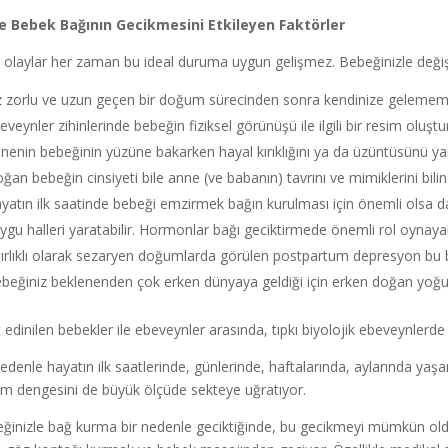
 Bebek Bağının Gecikmesini Etkileyen Faktörler
olaylar her zaman bu ideal duruma uygun gelişmez. Bebeğinizle değişik
z zorlu ve uzun geçen bir doğum sürecinden sonra kendinize gelememiş, 
eveynler zihinlerinde bebeğin fiziksel görünüşü ile ilgili bir resim oluş
nenin bebeğinin yüzüne bakarken hayal kırıklığını ya da üzüntüsünü yan
ğan bebeğin cinsiyeti bile anne (ve babanın) tavrını ve mimiklerini bilinç
yatın ilk saatinde bebeği emzirmek bağın kurulması için önemli olsa d
ygu halleri yaratabilir. Hormonlar bağı geciktirmede önemli rol oynayabi
ırlıklı olarak sezaryen doğumlarda görülen postpartum depresyon bu ba
beğiniz beklenenden çok erken dünyaya geldiği için erken doğan yoğun 
t edinilen bebekler ile ebeveynler arasında, tıpkı biyolojik ebeveynlerde
nedenle hayatın ilk saatlerinde, günlerinde, haftalarında, aylarında yaş
m dengesini de büyük ölçüde sekteye uğratıyor.
ğinizle bağ kurma bir nedenle geciktiğinde, bu gecikmeyi mümkün olduğ