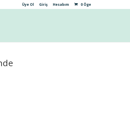
Üye Ol
Giriş
Hesabım
0 Öge
inde