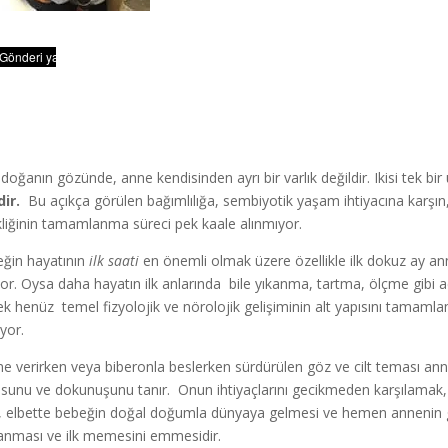
 doğanın gözünde, anne kendisinden ayrı bir varlık değildir. Ikisi tek bir 
dir.
Bu açıkça görülen bağımlılığa, sembiyotik yaşam ihtiyacına karşın,
kliğinin tamamlanma süreci pek kaale alınmıyor.
ğin hayatının
ilk saati
en önemli olmak üzere özellikle ilk dokuz ay ann
yor. Oysa daha hayatın ilk anlarında bile yıkanma, tartma, ölçme gibi a
k henüz temel fizyolojik ve nörolojik gelişiminin alt yapısını tamaml
yor.
 verirken veya biberonla beslerken sürdürülen göz ve cilt teması ann
sunu ve dokunuşunu tanır. Onun ihtiyaçlarını gecikmeden karşılamak, si
, elbette bebeğin doğal doğumla dünyaya gelmesi ve hemen annenin g
anması ve ilk memesini emmesidir.