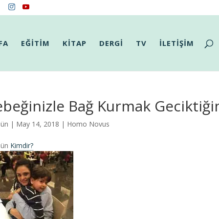
FA
EĞİTİM
KİTAP
DERGİ
TV
İLETİŞİM
beğinizle Bağ Kurmak Geciktiğ
Gün
| May 14, 2018 |
Homo Novus
Gün
Kimdir?