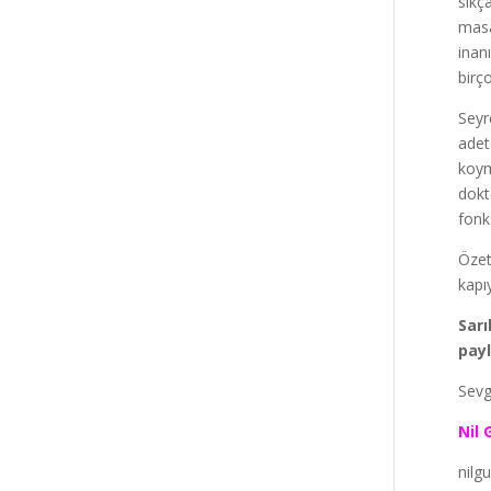
sıkç
masa
inan
birço
Seyr
adet
koym
dokt
fonk
Özet
kapı
Sarı
payl
Sevg
Nil 
nilg