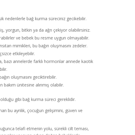
 nedenlerle bağ kurma süreciniz gecikebilir.
yorgun, bitkin ya da ağrı çekiyor olabilirsiniz.
turabilirler ve bebek bu resme uygun olmayabilir.
sıtan mimikleri, bu bağın oluşmasını zedeler.
sizce etkileyebilir.
a, bazı annelerde farklı hormonlar annede kaotik
lir.
ğın oluşmasını geciktirebilir.
bakım ünitesine alınmış olabilir.
 olduğu gibi bağ kurma süreci gereklidir.
anan bu ayrılık, çocuğun gelişimini, güven ve
unca telafi etmenin yolu, sürekli cilt teması,