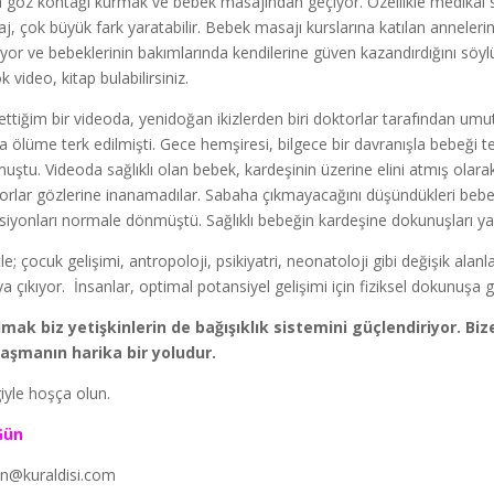
a göz kontağı kurmak ve bebek masajından geçiyor. Özellikle medikal
j, çok büyük fark yaratabilir. Bebek masajı kurslarına katılan anneler
ıyor ve bebeklerinin bakımlarında kendilerine güven kazandırdığını söylüyo
k video, kitap bulabilirsiniz.
ettiğim bir videoda, yenidoğan ikizlerden biri doktorlar tarafından um
a ölüme terk edilmişti. Gece hemşiresi, bilgece bir davranışla bebeği te
uştu. Videoda sağlıklı olan bebek, kardeşinin üzerine elini atmış ol
orlar gözlerine inanamadılar. Sabaha çıkmayacağını düşündükleri bebeği
siyonları normale dönmüştü. Sağlıklı bebeğin kardeşine dokunuşları ya
le; çocuk gelişimi, antropoloji, psikiyatri, neonatoloji gibi değişik alanl
ya çıkıyor. İnsanlar, optimal potansiyel gelişimi için fiziksel dokunuş
lmak biz yetişkinlerin de bağışıklık sistemini güçlendiriyor. Bi
aşmanın harika bir yoludur.
iyle hoşça olun.
Gün
un@kuraldisi.com