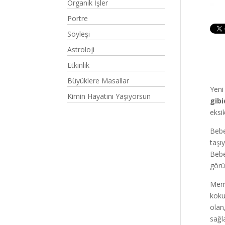
Organik İşler
Portre
Söyleşi
Astroloji
Etkinlik
Büyüklere Masallar
Yeni
Kimin Hayatını Yaşıyorsun
gibi
eksi
Bebe
taşı
Bebe
görü
Meme
koku
olan
sağl