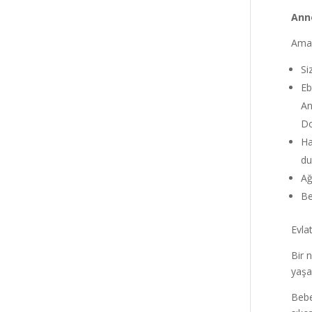
Anne
Ama 
Si
Eb
An
Do
Ha
du
Ağ
Be
Evla
Bir 
yaşa
Bebe