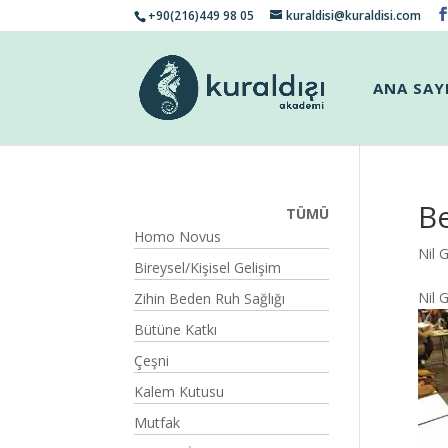
+90(216)449 98 05
kuraldisi@kuraldisi.com
ANA SAY
Be
TÜMÜ
Homo Novus
Nil 
Bireysel/Kişisel Gelişim
Nil 
Zihin Beden Ruh Sağlığı
Bütüne Katkı
Çeşni
Kalem Kutusu
Mutfak