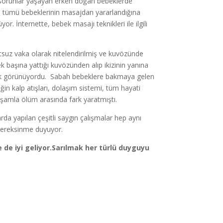
 sorunlar yaşayan erken doğan bebeklerde
in tümü bebeklerinin masajdan yararlandığına
r. İnternette, bebek masajı teknikleri ile ilgili
utsuz vaka olarak nitelendirilmiş ve kuvözünde
k başına yattığı kuvözünden alıp ikizinin yanına
arak görünüyordu. Sabah bebeklere bakmaya gelen
n kalp atışları, dolaşım sistemi, tüm hayati
şamla ölüm arasında fark yaratmıştı.
arda yapılan çeşitli saygın çalışmalar hep aynı
a gereksinme duyuyor.
ze de iyi geliyor.Sarılmak her türlü duyguyu