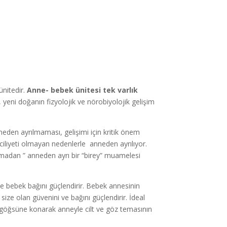
ünitedir.
Anne- bebek ünitesi tek varlık
 yeni doğanın fizyolojik ve nörobiyolojik gelişim
eden ayrılmaması, gelişimi için kritik önem
ciliyeti olmayan nedenlerle anneden ayrılıyor.
amadan ” anneden ayrı bir “birey” muamelesi
e bebek bağını güçlendirir. Bebek annesinin
ze olan güvenini ve bağını güçlendirir. İdeal
öğsüne konarak anneyle cilt ve göz temasının