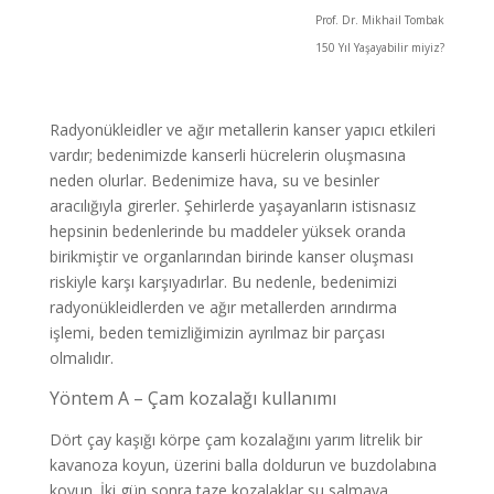
Prof. Dr. Mikhail Tombak
150 Yıl Yaşayabilir miyiz?
Radyonükleidler ve ağır metallerin kanser yapıcı etkileri
vardır; bedenimizde kanserli hücrelerin oluşmasına
neden olurlar. Bedenimize hava, su ve besinler
aracılığıyla girerler. Şehirlerde yaşayanların istisnasız
hepsinin bedenlerinde bu maddeler yüksek oranda
birikmiştir ve organlarından birinde kanser oluşması
riskiyle karşı karşıyadırlar. Bu nedenle, bedenimizi
radyonükleidlerden ve ağır metallerden arındırma
işlemi, beden temizliğimizin ayrılmaz bir parçası
olmalıdır.
Yöntem A – Çam kozalağı kullanımı
Dört çay kaşığı körpe çam kozalağını yarım litrelik bir
kavanoza koyun, üzerini balla doldurun ve buzdolabına
koyun. İki gün sonra taze kozalaklar su salmaya