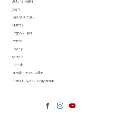
Bütüne Katkı
Çeşni
Kalem Kutusu
Mutfak
Organik İşler
Portre
Söyleşi
Astroloji
Etkinlik
Büyüklere Masallar
Kimin Hayatını Yaşıyorsun
Elegant Themes
tarafından tasarlandı. |
WordPress