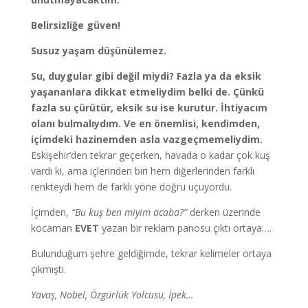
Belirsizliğe güven!
Susuz yaşam düşünülemez.
Su, duygular gibi değil miydi? Fazla ya da eksik
yaşananlara dikkat etmeliydim belki de. Çünkü
fazla su çürütür, eksik su ise kurutur. İhtiyacım
olanı bulmalıydım. Ve en önemlisi, kendimden,
içimdeki hazinemden asla vazgeçmemeliydim.
Eskişehir’den tekrar geçerken, havada o kadar çok kuş
vardı ki, ama içlerinden biri hem diğerlerinden farklı
renkteydi hem de farklı yöne doğru uçuyordu.
İçimden,
“Bu kuş ben miyim acaba?”
derken üzerinde
kocaman
EVET
yazan bir reklam panosu çıktı ortaya….
Bulunduğum şehre geldiğimde, tekrar kelimeler ortaya
çıkmıştı.
Yavaş, Nobel, Özgürlük Yolcusu, İpek…