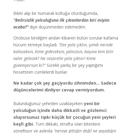
Bileti alıp bir numaralı koltuğa oturduğumda,
“Belirsizlik yolculuğuna ilk çıkanlardan biri miyim
acaba?”
diye düşünmeden edemedim.
Otobüse bindiğim andan itibaren bütün sorular kafama
hücum etmeye başladı.
“Eee yola çıktın, şimdi nerede
kalacaksın, kime gideceksin, yalnızsın, başına kim bilir
neler gelecek? Ne cesaretle yola çıktın? Kime
güveniyorsun ki?”
Sürekli yanlış bir şey yaptığımı
hissettiren cümlelerdi bunlar.
Ne kadar çok şey geçiyordu zihnimden… Sadece
düşüncelerimi dinliyor cevap vermiyordum.
Bulunduğunuz şehirden uzaklaşırken
yeni bir
yolculuğun içinde daha dikkatli ve gözlemci
oluyorsunuz tıpkı küçük bir çocuğun yeni şeyleri
keşfi gibi.
Tüm dikkati, etrafta olan bitenlere
yöneltiyor ve aslında
“nereye gittiğin değil ne yaşadığın