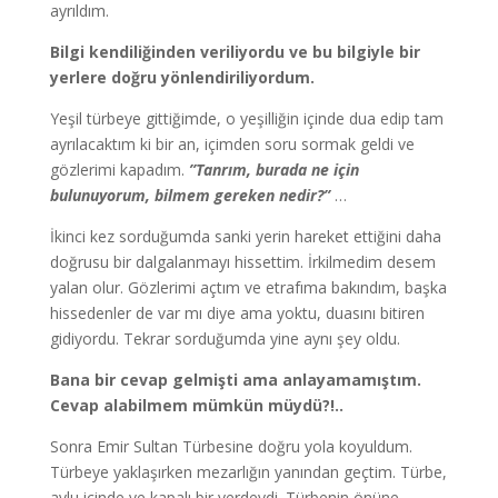
ayrıldım.
Bilgi kendiliğinden veriliyordu ve bu bilgiyle bir
yerlere doğru yönlendiriliyordum.
Yeşil türbeye gittiğimde, o yeşilliğin içinde dua edip tam
ayrılacaktım ki bir an, içimden soru sormak geldi ve
gözlerimi kapadım.
”Tanrım, burada ne için
bulunuyorum, bilmem gereken nedir?”
…
İkinci kez sorduğumda sanki yerin hareket ettiğini daha
doğrusu bir dalgalanmayı hissettim. İrkilmedim desem
yalan olur. Gözlerimi açtım ve etrafıma bakındım, başka
hissedenler de var mı diye ama yoktu, duasını bitiren
gidiyordu. Tekrar sorduğumda yine aynı şey oldu.
Bana bir cevap gelmişti ama anlayamamıştım.
Cevap alabilmem mümkün müydü?!..
Sonra Emir Sultan Türbesine doğru yola koyuldum.
Türbeye yaklaşırken mezarlığın yanından geçtim. Türbe,
avlu içinde ve kapalı bir yerdeydi. Türbenin önüne