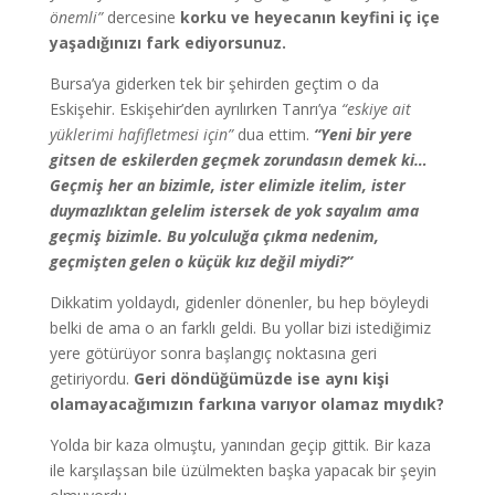
önemli”
dercesine
korku ve heyecanın keyfini iç içe
yaşadığınızı fark ediyorsunuz.
Bursa’ya giderken tek bir şehirden geçtim o da
Eskişehir. Eskişehir’den ayrılırken Tanrı’ya
“eskiye ait
yüklerimi hafifletmesi için”
dua ettim.
“Yeni bir yere
gitsen de eskilerden geçmek zorundasın demek ki…
Geçmiş her an bizimle, ister elimizle itelim, ister
duymazlıktan gelelim istersek de yok sayalım ama
geçmiş bizimle. Bu yolculuğa çıkma nedenim,
geçmişten gelen o küçük kız değil miydi?”
Dikkatim yoldaydı, gidenler dönenler, bu hep böyleydi
belki de ama o an farklı geldi. Bu yollar bizi istediğimiz
yere götürüyor sonra başlangıç noktasına geri
getiriyordu.
Geri döndüğümüzde ise aynı kişi
olamayacağımızın farkına varıyor olamaz mıydık?
Yolda bir kaza olmuştu, yanından geçip gittik. Bir kaza
ile karşılaşsan bile üzülmekten başka yapacak bir şeyin