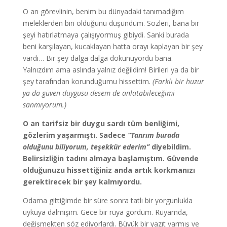
O an görevlinin, benim bu dünyadaki tanımadığım
meleklerden biri olduğunu düşündüm. Sözleri, bana bir
şeyi hatırlatmaya çalışıyormuş gibiydi. Sanki burada
beni karşılayan, kucaklayan hatta orayı kaplayan bir şey
vardı… Bir şey dalga dalga dokunuyordu bana.
Yalnızdım ama aslında yalnız değildim! Birileri ya da bir
şey tarafından korunduğumu hissettim.
(Farklı bir huzur
ya da güven duygusu desem de anlatabileceğimi
sanmıyorum.)
O an tarifsiz bir duygu sardı tüm benliğimi,
gözlerim yaşarmıştı. Sadece
“Tanrım burada
olduğunu biliyorum, teşekkür ederim”
diyebildim.
Belirsizliğin tadını almaya başlamıştım. Güvende
olduğunuzu hissettiğiniz anda artık korkmanızı
gerektirecek bir şey kalmıyordu.
Odama gittiğimde bir süre sonra tatlı bir yorgunlukla
uykuya dalmışım. Gece bir rüya gördüm. Rüyamda,
değişmekten söz ediyorlardı. Büyük bir yazıt varmış ve