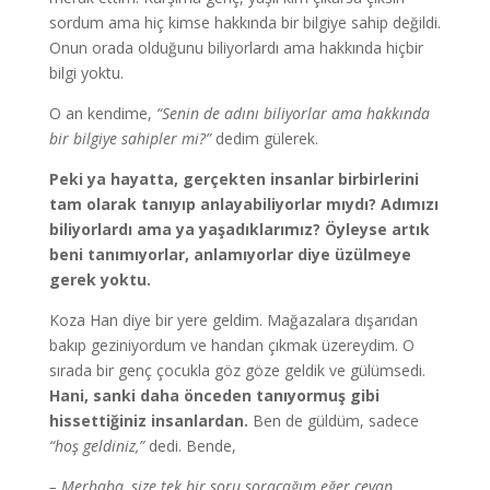
sordum ama hiç kimse hakkında bir bilgiye sahip değildi.
Onun orada olduğunu biliyorlardı ama hakkında hiçbir
bilgi yoktu.
O an kendime,
“Senin de adını biliyorlar ama hakkında
bir bilgiye sahipler mi?”
dedim gülerek.
Peki ya hayatta, gerçekten insanlar birbirlerini
tam olarak tanıyıp anlayabiliyorlar mıydı? Adımızı
biliyorlardı ama ya yaşadıklarımız? Öyleyse artık
beni tanımıyorlar, anlamıyorlar diye üzülmeye
gerek yoktu.
Koza Han diye bir yere geldim. Mağazalara dışarıdan
bakıp geziniyordum ve handan çıkmak üzereydim. O
sırada bir genç çocukla göz göze geldik ve gülümsedi.
Hani, sanki daha önceden tanıyormuş gibi
hissettiğiniz insanlardan.
Ben de güldüm, sadece
“hoş geldiniz,”
dedi. Bende,
– Merhaba, size tek bir soru soracağım eğer cevap