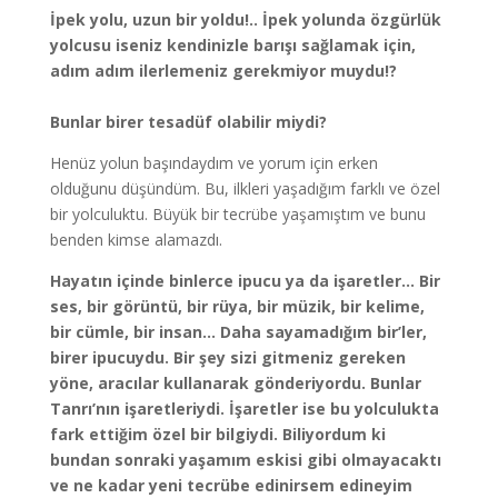
İpek yolu, uzun bir yoldu!.. İpek yolunda özgürlük
yolcusu iseniz kendinizle barışı sağlamak için,
adım adım ilerlemeniz gerekmiyor muydu!?
Bunlar birer tesadüf olabilir miydi?
Henüz yolun başındaydım ve yorum için erken
olduğunu düşündüm. Bu, ilkleri yaşadığım farklı ve özel
bir yolculuktu. Büyük bir tecrübe yaşamıştım ve bunu
benden kimse alamazdı.
Hayatın içinde binlerce ipucu ya da işaretler… Bir
ses, bir görüntü, bir rüya, bir müzik, bir kelime,
bir cümle, bir insan… Daha sayamadığım bir’ler,
birer ipucuydu. Bir şey sizi gitmeniz gereken
yöne, aracılar kullanarak gönderiyordu. Bunlar
Tanrı’nın işaretleriydi. İşaretler ise bu yolculukta
fark ettiğim özel bir bilgiydi. Biliyordum ki
bundan sonraki yaşamım eskisi gibi olmayacaktı
ve ne kadar yeni tecrübe edinirsem edineyim