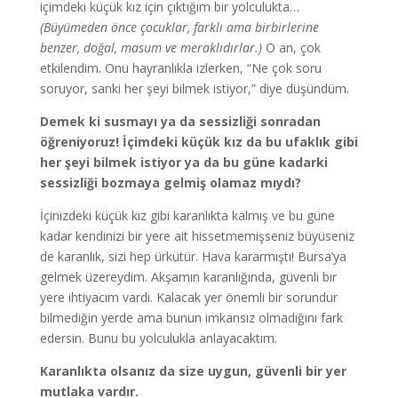
içimdeki küçük kız için çıktığım bir yolculukta…
(Büyümeden önce çocuklar, farklı ama birbirlerine
benzer, doğal, masum ve meraklıdırlar.)
O an, çok
etkilendim. Onu hayranlıkla izlerken, “Ne çok soru
soruyor, sanki her şeyi bilmek istiyor,” diye düşündüm.
Demek ki susmayı ya da sessizliği sonradan
öğreniyoruz! İçimdeki küçük kız da bu ufaklık gibi
her şeyi bilmek istiyor ya da bu güne kadarki
sessizliği bozmaya gelmiş olamaz mıydı?
İçinizdeki küçük kız gibi karanlıkta kalmış ve bu güne
kadar kendinizi bir yere ait hissetmemişseniz büyüseniz
de karanlık, sizi hep ürkütür. Hava kararmıştı! Bursa’ya
gelmek üzereydim. Akşamın karanlığında, güvenli bir
yere ihtiyacım vardı. Kalacak yer önemli bir sorundur
bilmediğin yerde ama bunun imkansız olmadığını fark
edersin. Bunu bu yolculukla anlayacaktım.
Karanlıkta olsanız da size uygun, güvenli bir yer
mutlaka vardır.