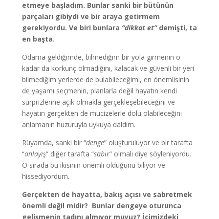
etmeye başladım. Bunlar sanki bir bütünün
parçaları gibiydi ve bir araya getirmem
gerekiyordu. Ve biri bunlara
“dikkat et”
demişti, ta
en başta.
Odama geldiğimde, bilmediğim bir yola girmenin o
kadar da korkunç olmadığını, kalacak ve güvenli bir yeri
bilmediğim yerlerde de bulabileceğimi, en önemlisinin
de yaşamı seçmenin, planlarla değil hayatın kendi
sürprizlerine açık olmakla gerçekleşebileceğini ve
hayatın gerçekten de mucizelerle dolu olabileceğini
anlamanın huzuruyla uykuya daldım.
Rüyamda, sanki bir “
denge
” oluşturuluyor ve bir tarafta
“
anlayış
” diğer tarafta “
sabır
” olmalı diye söyleniyordu.
O sırada bu ikisinin önemli olduğunu biliyor ve
hissediyordum.
Gerçekten de hayatta, bakış açısı ve sabretmek
önemli değil midir? Bunlar dengeye oturunca
gelişmenin tadını almıyor muyuz? İçimizdeki