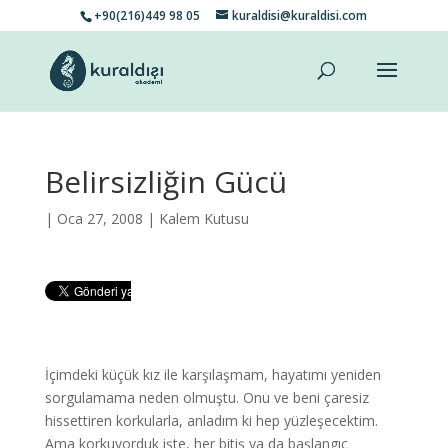
+90(216)449 98 05
kuraldisi@kuraldisi.com
Belirsizliğin Gücü
| Oca 27, 2008 |
Kalem Kutusu
İçimdeki küçük kız ile karşılaşmam, hayatımı yeniden
sorgulamama neden olmuştu. Onu ve beni çaresiz
hissettiren korkularla, anladım ki hep yüzleşecektim.
Ama korkuyorduk işte, her bitiş ya da başlangıç