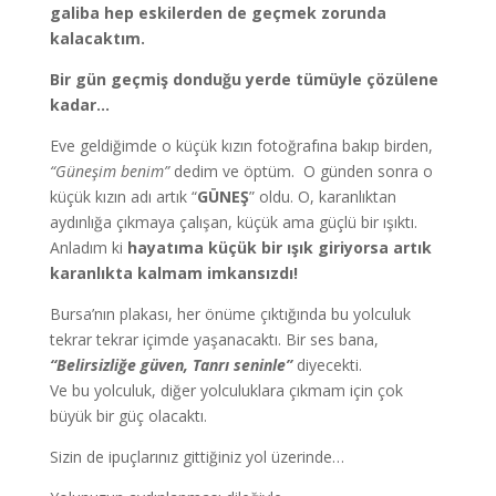
galiba hep eskilerden de geçmek zorunda
kalacaktım.
Bir gün geçmiş donduğu yerde tümüyle çözülene
kadar…
Eve geldiğimde o küçük kızın fotoğrafına bakıp birden,
“Güneşim benim”
dedim ve öptüm. O günden sonra o
küçük kızın adı artık “
GÜNEŞ
” oldu. O, karanlıktan
aydınlığa çıkmaya çalışan, küçük ama güçlü bir ışıktı.
Anladım ki
hayatıma küçük bir ışık giriyorsa artık
karanlıkta kalmam imkansızdı!
Bursa’nın plakası, her önüme çıktığında bu yolculuk
tekrar tekrar içimde yaşanacaktı. Bir ses bana,
“Belirsizliğe güven, Tanrı seninle”
diyecekti.
Ve bu yolculuk, diğer yolculuklara çıkmam için çok
büyük bir güç olacaktı.
Sizin de ipuçlarınız gittiğiniz yol üzerinde…