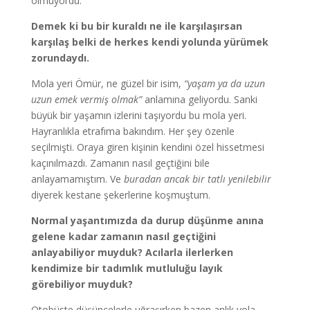
olmuyordu.
Demek ki bu bir kuraldı ne ile karşılaşırsan
karşılaş belki de herkes kendi yolunda yürümek
zorundaydı.
Mola yeri Ömür, ne güzel bir isim,
“yaşam ya da uzun
uzun emek vermiş olmak”
anlamına geliyordu. Sanki
büyük bir yaşamın izlerini taşıyordu bu mola yeri.
Hayranlıkla etrafıma bakındım. Her şey özenle
seçilmişti. Oraya giren kişinin kendini özel hissetmesi
kaçınılmazdı. Zamanın nasıl geçtiğini bile
anlayamamıştım. Ve
buradan ancak bir tatlı yenilebilir
diyerek kestane şekerlerine koşmuştum.
Normal yaşantımızda da durup düşünme anına
gelene kadar zamanın nasıl geçtiğini
anlayabiliyor muyduk? Acılarla ilerlerken
kendimize bir tadımlık mutluluğu layık
görebiliyor muyduk?
Otobüste düşüncelerle uğraşırken bazen anlık yola