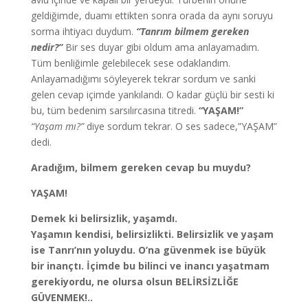
geldiğimde, duamı ettikten sonra orada da aynı soruyu
sorma ihtiyacı duydum.
“Tanrım bilmem gereken
nedir?”
Bir ses duyar gibi oldum ama anlayamadım.
Tüm benliğimle gelebilecek sese odaklandım.
Anlayamadığımı söyleyerek tekrar sordum ve sanki
gelen cevap içimde yankılandı. O kadar güçlü bir sesti ki
bu, tüm bedenim sarsılırcasına titredi.
“YAŞAM!”
“Yaşam mı?”
diye sordum tekrar. O ses sadece,”YAŞAM”
dedi.
Aradığım, bilmem gereken cevap bu muydu?
YAŞAM!
Demek ki belirsizlik, yaşamdı.
Yaşamın kendisi, belirsizlikti. Belirsizlik ve yaşam
ise Tanrı’nın yoluydu. O’na güvenmek ise büyük
bir inançtı. İçimde bu bilinci ve inancı yaşatmam
gerekiyordu, ne olursa olsun BELİRSİZLİĞE
GÜVENMEK!..