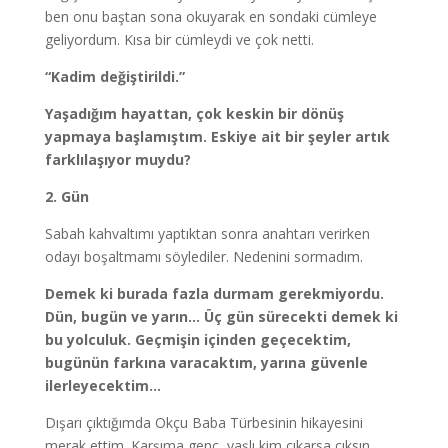
ben onu baştan sona okuyarak en sondaki cümleye
geliyordum. Kısa bir cümleydi ve çok netti.
“Kadim değiştirildi.”
Yaşadığım hayattan, çok keskin bir dönüş
yapmaya başlamıştım. Eskiye ait bir şeyler artık
farklılaşıyor muydu?
2. Gün
Sabah kahvaltımı yaptıktan sonra anahtarı verirken
odayı boşaltmamı söylediler. Nedenini sormadım.
Demek ki burada fazla durmam gerekmiyordu.
Dün, bugün ve yarın… Üç gün sürecekti demek ki
bu yolculuk. Geçmişin içinden geçecektim,
bugünün farkına varacaktım, yarına güvenle
ilerleyecektim…
Dışarı çıktığımda Okçu Baba Türbesinin hikayesini
merak ettim. Karşıma genç, yaşlı kim çıkarsa çıksın