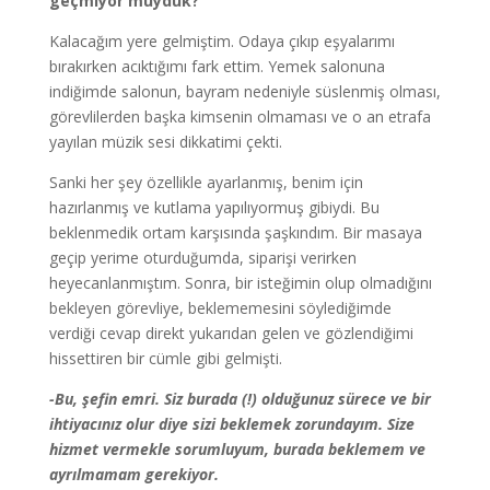
geçmiyor muyduk?
Kalacağım yere gelmiştim. Odaya çıkıp eşyalarımı
bırakırken acıktığımı fark ettim. Yemek salonuna
indiğimde salonun, bayram nedeniyle süslenmiş olması,
görevlilerden başka kimsenin olmaması ve o an etrafa
yayılan müzik sesi dikkatimi çekti.
Sanki her şey özellikle ayarlanmış, benim için
hazırlanmış ve kutlama yapılıyormuş gibiydi. Bu
beklenmedik ortam karşısında şaşkındım. Bir masaya
geçip yerime oturduğumda, siparişi verirken
heyecanlanmıştım. Sonra, bir isteğimin olup olmadığını
bekleyen görevliye, beklememesini söylediğimde
verdiği cevap direkt yukarıdan gelen ve gözlendiğimi
hissettiren bir cümle gibi gelmişti.
-Bu, şefin emri. Siz burada (!) olduğunuz sürece ve bir
ihtiyacınız olur diye sizi beklemek zorundayım. Size
hizmet vermekle sorumluyum, burada beklemem ve
ayrılmamam gerekiyor.