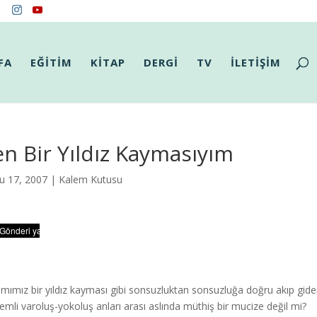
FA
EĞİTİM
KİTAP
DERGİ
TV
İLETİŞİM
n Bir Yıldız Kaymasıyım
u 17, 2007 |
Kalem Kutusu
mımız bir yıldız kayması gibi sonsuzluktan sonsuzluğa doğru akıp gi
emli varoluş-yokoluş anları arası aslında müthiş bir mucize değil mi?