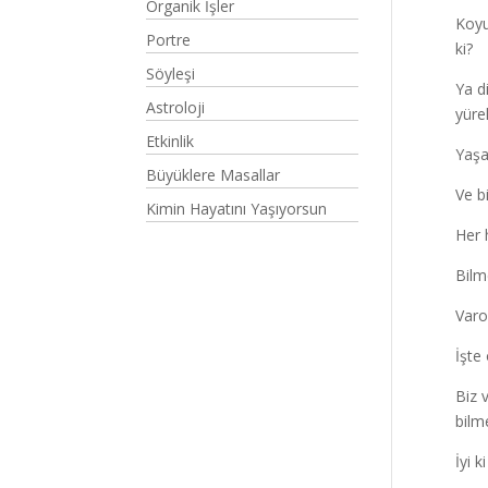
Organik İşler
Koyu
Portre
ki?
Söyleşi
Ya d
Astroloji
yüre
Etkinlik
Yaşa
Büyüklere Masallar
Ve b
Kimin Hayatını Yaşıyorsun
Her 
Bilm
Varo
İşte
Biz 
bilm
İyi 