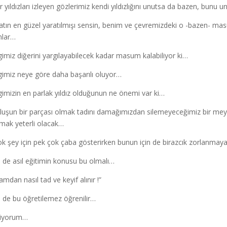
r yıldızları izleyen gözlerimiz kendi yıldızlığını unutsa da bazen, bunu 
atın en güzel yaratılmışı sensin, benim ve çevremizdeki o -bazen- ma
nlar…
imiz diğerini yargılayabilecek kadar masum kalabiliyor ki…
imiz neye göre daha başarılı oluyor…
imizin en parlak yıldız olduğunun ne önemi var ki…
luşun bir parçası olmak tadını damağımızdan silemeyeceğimiz bir mey. 
şmak yeterli olacak…
ok şey için pek çok çaba gösterirken bunun için de birazcık zorlanm
i de asıl eğitimin konusu bu olmalı…
amdan nasıl tad ve keyif alınır !”
i de bu öğretilemez öğrenilir…
miyorum…