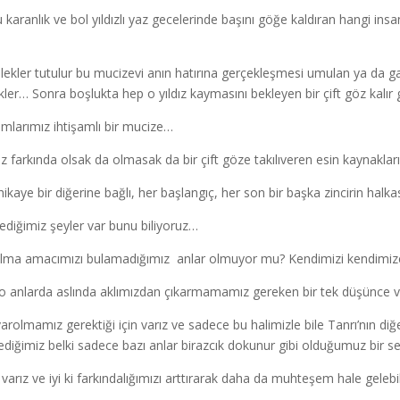
 karanlık ve bol yıldızlı yaz gecelerinde başını göğe kaldıran hangi ins
ilekler tutulur bu mucizevi anın hatırına gerçekleşmesi umulan ya da gar
kler… Sonra boşlukta hep o yıldız kaymasını bekleyen bir çift göz kalır g
mlarımız ihtişamlı bir mucize…
iz farkında olsak da olmasak da bir çift göze takılıveren esin kaynaklar
hikaye bir diğerine bağlı, her başlangıç, her son bir başka zincirin halka
ediğimiz şeyler var bunu biliyoruz…
lma amacımızı bulamadığımız anlar olmuyor mu? Kendimizi kendimize
 o anlarda aslında aklımızdan çıkarmamamız gereken bir tek düşünce 
varolmamız gerektiği için varız ve sadece bu halimizle bile Tanrı’nın diğe
ediğimiz belki sadece bazı anlar birazcık dokunur gibi olduğumuz bir se
ki varız ve iyi ki farkındalığımızı arttırarak daha da muhteşem hale geleb