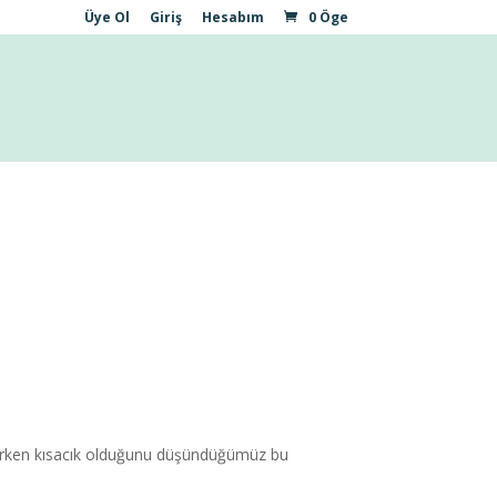
Üye Ol
Giriş
Hesabım
0 Öge
derken kısacık olduğunu düşündüğümüz bu