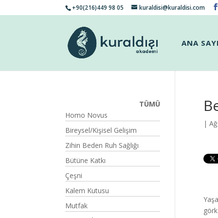
+90(216)449 98 05
kuraldisi@kuraldisi.com
ANA SAY
Be
TÜMÜ
Homo Novus
| Ağ
Bireysel/Kişisel Gelişim
Zihin Beden Ruh Sağlığı
Bütüne Katkı
Çeşni
Kalem Kutusu
Yaşa
Mutfak
görk