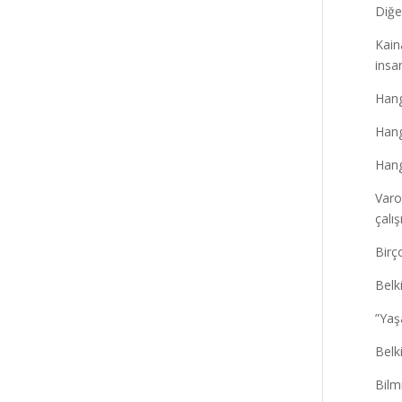
Diğe
Kain
insa
Hang
Hang
Hang
Varo
çalı
Birç
Belk
”Yaş
Belk
Bil