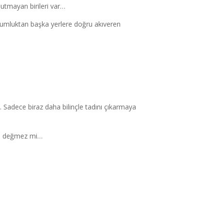
unutmayan birileri var…
sumluktan başka yerlere doğru akıveren
Sadece biraz daha bilinçle tadını çıkarmaya
aya değmez mi…