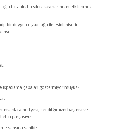
anoğlu bir anlık bu yıldız kaymasından etkilenmez
ip bir duygu coşkunluğu ile esinleniverir
eriye..
ı…
sı…
 ispatlama çabaları göstermiyor muyuz?
var:
r insanlara hediyesi, kendiliğimizin başarısı ve
bebin parçasıyız..
ilme şansına sahibiz..