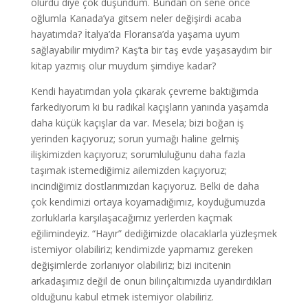
olurdu diye çok düşündüm. Bundan on sene önce
oğlumla Kanada’ya gitsem neler değişirdi acaba
hayatımda? İtalya’da Floransa’da yaşama uyum
sağlayabilir miydim? Kaş’ta bir taş evde yaşasaydım bir
kitap yazmış olur muydum şimdiye kadar?
Kendi hayatımdan yola çıkarak çevreme baktığımda
farkediyorum ki bu radikal kaçışların yanında yaşamda
daha küçük kaçışlar da var. Mesela; bizi boğan iş
yerinden kaçıyoruz; sorun yumağı haline gelmiş
ilişkimizden kaçıyoruz; sorumluluğunu daha fazla
taşımak istemediğimiz ailemizden kaçıyoruz;
incindiğimiz dostlarımızdan kaçıyoruz. Belki de daha
çok kendimizi ortaya koyamadığımız, koyduğumuzda
zorluklarla karşılaşacağımız yerlerden kaçmak
eğilimindeyiz. “Hayır” dediğimizde olacaklarla yüzleşmek
istemiyor olabiliriz; kendimizde yapmamız gereken
değişimlerde zorlanıyor olabiliriz; bizi incitenin
arkadaşımız değil de onun bilinçaltımızda uyandırdıkları
olduğunu kabul etmek istemiyor olabiliriz.