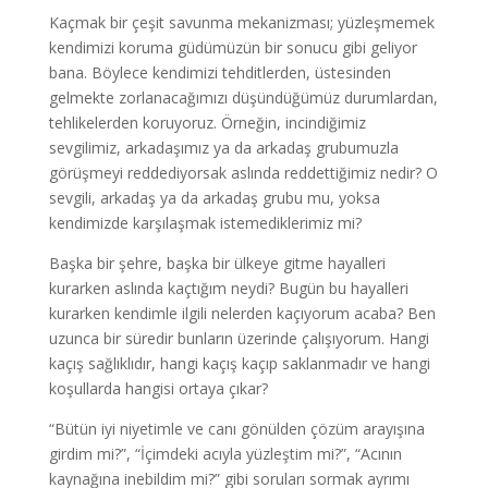
Kaçmak bir çeşit savunma mekanizması; yüzleşmemek
kendimizi koruma güdümüzün bir sonucu gibi geliyor
bana. Böylece kendimizi tehditlerden, üstesinden
gelmekte zorlanacağımızı düşündüğümüz durumlardan,
tehlikelerden koruyoruz. Örneğin, incindiğimiz
sevgilimiz, arkadaşımız ya da arkadaş grubumuzla
görüşmeyi reddediyorsak aslında reddettiğimiz nedir? O
sevgili, arkadaş ya da arkadaş grubu mu, yoksa
kendimizde karşılaşmak istemediklerimiz mi?
Başka bir şehre, başka bir ülkeye gitme hayalleri
kurarken aslında kaçtığım neydi? Bugün bu hayalleri
kurarken kendimle ilgili nelerden kaçıyorum acaba? Ben
uzunca bir süredir bunların üzerinde çalışıyorum. Hangi
kaçış sağlıklıdır, hangi kaçış kaçıp saklanmadır ve hangi
koşullarda hangisi ortaya çıkar?
“Bütün iyi niyetimle ve canı gönülden çözüm arayışına
girdim mi?”, “İçimdeki acıyla yüzleştim mi?”, “Acının
kaynağına inebildim mi?” gibi soruları sormak ayrımı