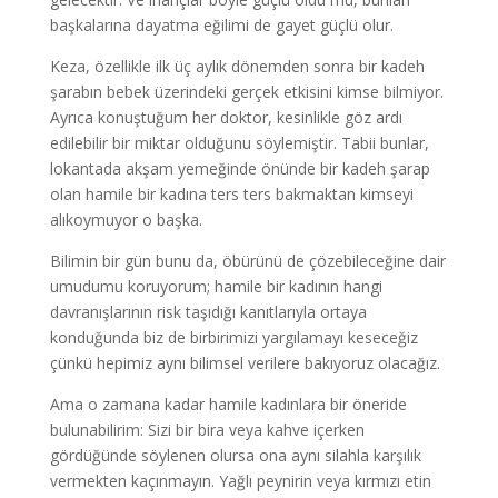
başkalarına dayatma eğilimi de gayet güçlü olur.
Keza, özellikle ilk üç aylık dönemden sonra bir kadeh
şarabın bebek üzerindeki gerçek etkisini kimse bilmiyor.
Ayrıca konuştuğum her doktor, kesinlikle göz ardı
edilebilir bir miktar olduğunu söylemiştir. Tabii bunlar,
lokantada akşam yemeğinde önünde bir kadeh şarap
olan hamile bir kadına ters ters bakmaktan kimseyi
alıkoymuyor o başka.
Bilimin bir gün bunu da, öbürünü de çözebileceğine dair
umudumu koruyorum; hamile bir kadının hangi
davranışlarının risk taşıdığı kanıtlarıyla ortaya
konduğunda biz de birbirimizi yargılamayı keseceğiz
çünkü hepimiz aynı bilimsel verilere bakıyoruz olacağız.
Ama o zamana kadar hamile kadınlara bir öneride
bulunabilirim: Sizi bir bira veya kahve içerken
gördüğünde söylenen olursa ona aynı silahla karşılık
vermekten kaçınmayın. Yağlı peynirin veya kırmızı etin