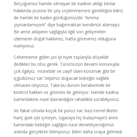
Birçoğumuz hamile olmayan bir kadının aldığı kilolar
hakkında yüzüne bir şey söylenmemesi gerektiğini biliriz
de hamile bir kadını gördüğümüzde “Amma
şişmanlamışsın!” diye bağırmaktan kendimizi alamayız.
Bir anne adayının sağlığıyla ilgili son gelişmeleri
izlemenin doğal hakkımız, hatta görevimiz olduğuna
inanıyoruz.
Cehenneme giden yol iyi niyet taşlarıyla döşelidir
dedikleri bu olsa gerek. Türümüzün devamı konusuyla
çok ilgiliyiz; incinebilir ve zayıf olanı korumak gibi bir
içgüdümüz var; hepimiz doğacak bebeğin sağlıklı
olmasını istiyoruz. Tabii bu durum beraberinde bir
kontrol hakkını ve görevini de getiriyor. Hamile kadına
karnındakine nasıl davrandığını rahatlıkla sorabiliyoruz.
Ve fakat ortada küçük bir pürüz var; bazı temel ilkeler
hariç (pek içki içmeyin, sigaraya hiç bulaşmayın) anne
karnındaki bebeğin sağlığını nasıl denetleyeceğimizi
aslında gerçekten bilmiyoruz. Bilim daha oraya gelmedi.