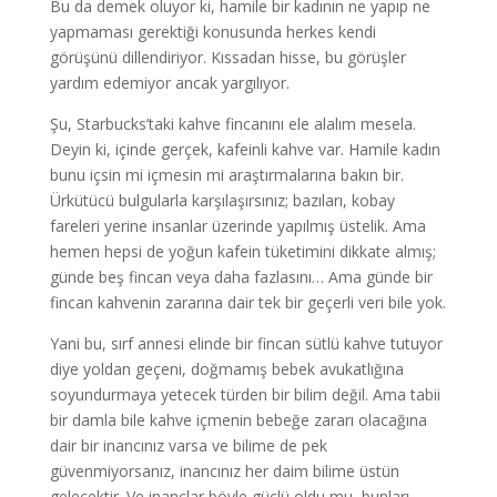
Bu da demek oluyor ki, hamile bir kadının ne yapıp ne
yapmaması gerektiği konusunda herkes kendi
görüşünü dillendiriyor. Kıssadan hisse, bu görüşler
yardım edemiyor ancak yargılıyor.
Şu, Starbucks’taki kahve fincanını ele alalım mesela.
Deyin ki, içinde gerçek, kafeinli kahve var. Hamile kadın
bunu içsin mi içmesin mi araştırmalarına bakın bir.
Ürkütücü bulgularla karşılaşırsınız; bazıları, kobay
fareleri yerine insanlar üzerinde yapılmış üstelik. Ama
hemen hepsi de yoğun kafein tüketimini dikkate almış;
günde beş fincan veya daha fazlasını… Ama günde bir
fincan kahvenin zararına dair tek bir geçerli veri bile yok.
Yani bu, sırf annesi elinde bir fincan sütlü kahve tutuyor
diye yoldan geçeni, doğmamış bebek avukatlığına
soyundurmaya yetecek türden bir bilim değil. Ama tabii
bir damla bile kahve içmenin bebeğe zararı olacağına
dair bir inancınız varsa ve bilime de pek
güvenmiyorsanız, inancınız her daim bilime üstün
gelecektir. Ve inançlar böyle güçlü oldu mu, bunları