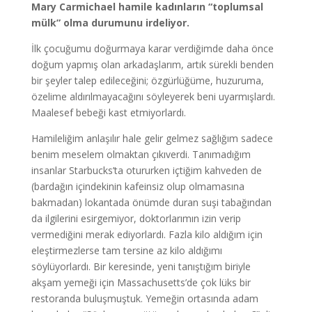
Mary Carmichael hamile kadınların “toplumsal
mülk” olma durumunu irdeliyor.
İlk çocuğumu doğurmaya karar verdiğimde daha önce
doğum yapmış olan arkadaşlarım, artık sürekli benden
bir şeyler talep edileceğini; özgürlüğüme, huzuruma,
özelime aldırılmayacağını söyleyerek beni uyarmışlardı.
Maalesef bebeği kast etmiyorlardı.
Hamileliğim anlaşılır hale gelir gelmez sağlığım sadece
benim meselem olmaktan çıkıverdi. Tanımadığım
insanlar Starbucks’ta otururken içtiğim kahveden de
(bardağın içindekinin kafeinsiz olup olmamasına
bakmadan) lokantada önümde duran suşi tabağından
da ilgilerini esirgemiyor, doktorlarımın izin verip
vermediğini merak ediyorlardı. Fazla kilo aldığım için
eleştirmezlerse tam tersine az kilo aldığımı
söylüyorlardı. Bir keresinde, yeni tanıştığım biriyle
akşam yemeği için Massachusetts’de çok lüks bir
restoranda buluşmuştuk. Yemeğin ortasında adam