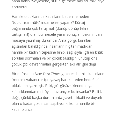
bana bakıp “Söylesene, sütün gelmeye başladı mı?” diye
soruverdi.
Hamile olduklarında kadınların bedenine neden
“toplumsal mülk” muamelesi yaparız? Kürtaj
bağlamında çok tartışmalı (dönüp dönüp tekrar
tartışmalı!) olan bu mesele yasal sonuçları bakımından
masaya yatırılmış durumda. Ama görgü kuralları
açısından bakıldığında insanların hiç tanımadıkları
hamile bir kadının tepesine binip, sağlığıyla ilgili en kritik
soruları sormaları ve bir çocuk taşıdığını unutup ona
çocuk gibi davranmaları gerçekten akıl alır gibi değil.
Bir defasında
New York Times
gazetesi hamile kadınların
“meraklı yabancılar için yavaş hareket eden hedefler”
olduklarını yazmıştı. Peki, görgüsüzlüklerinden ya da
kabalıklarından mı böyle davranıyor bu insanlar? Belli ki
değil; çünkü başka durumlarda gayet dikkatli ve duyarlı
olan o kadar çok insan sapıtıyor ki konu hamile bir
kadın olunca.