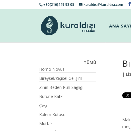
+90(216)449 98 05
kuraldisi@kuraldisi.com
ANA SAY
B
TÜMÜ
Homo Novus
| Ek
Bireysel/Kişisel Gelişim
Zihin Beden Ruh Sağlığı
Bütüne Katkı
Çeşni
Kalem Kutusu
Malu
Mutfak
meşg