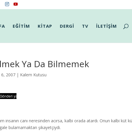
FA
EĞİTİM
KİTAP
DERGİ
TV
İLETİŞİM
ilmek Ya Da Bilmemek
i 6, 2007 |
Kalem Kutusu
m insanın canı neresinden acırsa, kalbi orada atardı. Onun kalbi küt 
ale bulamamaktan şikayetçiydi.