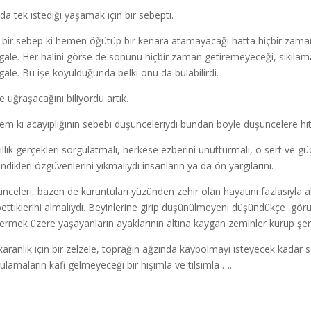
nda tek istediği yaşamak için bir sebepti.
 bir sebep ki hemen öğütüp bir kenara atamayacağı hatta hiçbir zama
ale. Her halini görse de sonunu hiçbir zaman getiremeyeceği, sıkılamay
ale. Bu işe koyulduğunda belki onu da bulabilirdi.
e uğraşacağını biliyordu artık.
m ki acayipliğinin sebebi düşünceleriydi bundan böyle düşüncelere hit
ıllık gerçekleri sorgulatmalı, herkese ezberini unutturmalı, o sert ve güç
ndikleri özgüvenlerini yıkmalıydı insanların ya da ön yargılarını.
nceleri, bazen de kuruntuları yüzünden zehir olan hayatını fazlasıyla a
ettiklerini almalıydı. Beyinlerine girip düşünülmeyeni düşündükçe ,g
ermek üzere yaşayanların ayaklarının altına kaygan zeminler kurup şere
karanlık için bir zelzele, toprağın ağzında kaybolmayı isteyecek kadar se
ulamaların kafi gelmeyeceği bir hışımla ve tılsımla ….