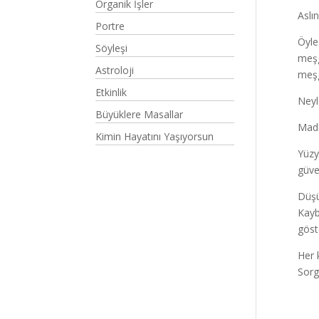
Organik İşler
Aslı
Portre
Öyle
Söyleşi
meşg
Astroloji
meşg
Etkinlik
Neyl
Büyüklere Masallar
Made
Kimin Hayatını Yaşıyorsun
Yüzy
güve
Düşü
Kayb
göst
Her 
Sorg