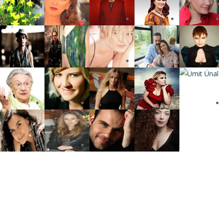
Press
gururla sunar.