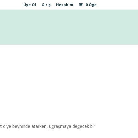
Üye Ol
Giriş
Hesabım
0 Öge
küt diye beyninde atarken, uğraşmaya değecek bir