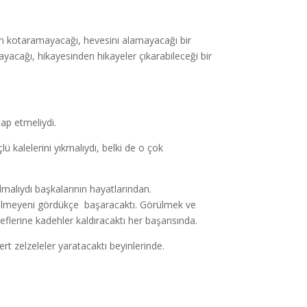
n kotaramayacağı, hevesini alamayacağı bir
acağı, hikayesinden hikayeler çıkarabileceği bir
ap etmeliydi.
lü kalelerini yıkmalıydı, belki de o çok
lmalıydı başkalarının hayatlarından.
örülmeyeni gördükçe başaracaktı. Görülmek ve
flerine kadehler kaldıracaktı her başarısında.
rt zelzeleler yaratacaktı beyinlerinde.