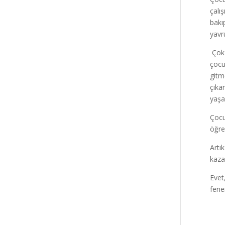
çalı
bakı
yavr
Çok 
çocu
gitm
çıka
yaşa
Çocu
öğre
Artı
kaza
Evet
fene