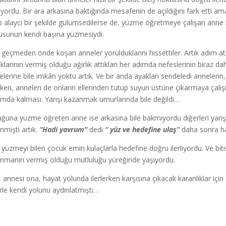
şıyordu. Bir ara arkasına baktığında mesafenin de açıldığını fark etti a
p alaycı bir şekilde gülümsedilerse de, yüzme öğretmeye çalışan anne
usunun kendi başına yüzmesiydi.
geçmeden önde koşan anneler yorulduklarını hissettiler. Artık adım ataca
klarının vermiş olduğu ağırlık attıkları her adımda nefeslerinin biraz da
elerine bile imkân yoktu artık. Ve bir anda ayakları sendeledi annelerin,
rken, anneleri de onların ellerinden tutup suyun üstüne çıkarmaya çalışı
mda kalması. Yarışı kazanmak umurlarında bile değildi…
ğuna yüzme öğreten anne ise arkasına bile bakmıyordu diğerleri yarışı
nmişti artık.
“Hadi yavrum”
dedi
“ yüz ve hedefine ulaş”
daha sonra ha
k yüzmeyi bilen çocuk emin kulaçlarla hedefine doğru ilerliyordu. Ve biti
nmanın vermiş olduğu mutluluğu yüreğinde yaşıyordu.
, annesi ona, hayat yolunda ilerlerken karşısına çıkacak karanlıklar içi
rle kendi yolunu aydınlatmıştı…