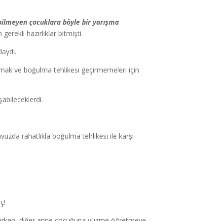
bilmeyen çocuklara böyle bir yarışma
rekli hazırlıklar bitmişti.
daydı.
lamak ve boğulma tehlikesi geçirmemeleri için
şabileceklerdi.
uzda rahatlıkla boğulma tehlikesi ile karşı
ç!
 ilerlerken, diğer anne çocuğuna yüzme öğretmeye