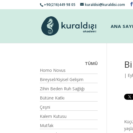
+90(216)449 98 05
kuraldisi@kuraldisi.com
ANA SAY
Bi
TÜMÜ
Homo Novus
| Ey
Bireysel/Kişisel Gelişim
Zihin Beden Ruh Sağlığı
Bütüne Katkı
Çeşni
Kalem Kutusu
Küçü
Mutfak
yaşl