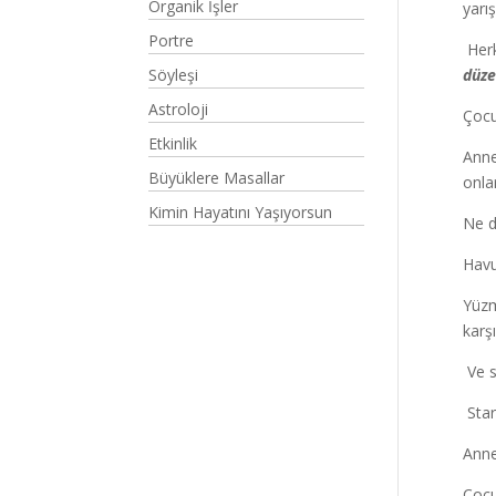
Organik İşler
yarı
Portre
Herk
Söyleşi
düze
Astroloji
Çocu
Etkinlik
Anne
Büyüklere Masallar
onlar
Kimin Hayatını Yaşıyorsun
Ne d
Havu
Yüzm
karşı
Ve s
Star
Anne
Çocu