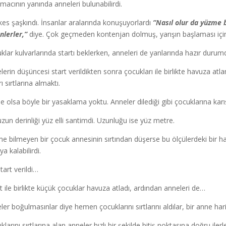
şmacının yanında anneleri bulunabilirdi.
es şaşkındı. İnsanlar aralarında konuşuyorlardı
”Nasıl olur da yüzme 
nlerler,”
diye. Çok geçmeden kontenjan dolmuş, yarışın başlaması için ge
klar kulvarlarında startı beklerken, anneleri de yanlarında hazır durum
lerin düşüncesi start verildikten sonra çocukları ile birlikte havuza at
ı sırtlarına almaktı.
e olsa böyle bir yasaklama yoktu. Anneler dilediği gibi çocuklarına karı
zun derinliği yüz elli santimdi. Uzunluğu ise yüz metre.
e bilmeyen bir çocuk annesinin sırtından düşerse bu ölçülerdeki bir hav
ya kalabilirdi.
tart verildi…
t ile birlikte küçük çocuklar havuza atladı, ardından anneleri de…
ler boğulmasınlar diye hemen çocuklarını sırtlarını aldılar, bir anne hari
klarını sırtlarına alan anneler hızlı bir şekilde bitiş noktasına doğru