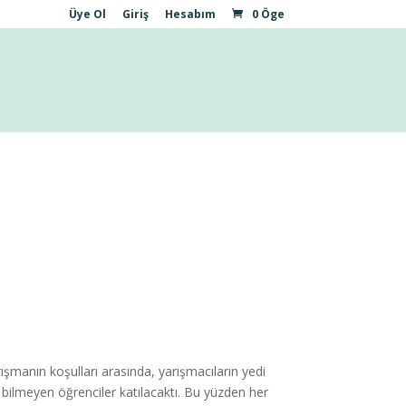
Üye Ol
Giriş
Hesabım
0 Öge
şmanın koşulları arasında, yarışmacıların yedi
bilmeyen öğrenciler katılacaktı. Bu yüzden her