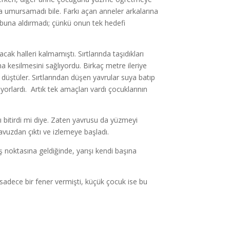
ma umursamadı bile. Farkı açan anneler arkalarına
 buna aldırmadı; çünkü onun tek hedefi
k halleri kalmamıştı. Sırtlarında taşıdıkları
ha kesilmesini sağlıyordu. Birkaç metre ileriye
 düştüler. Sırtlarından düşen yavrular suya batıp
yorlardı. Artık tek amaçları vardı çocuklarının
 bitirdi mi diye. Zaten yavrusu da yüzmeyi
vuzdan çıktı ve izlemeye başladı.
ş noktasına geldiğinde, yarışı kendi başına
n sadece bir fener vermişti, küçük çocuk ise bu