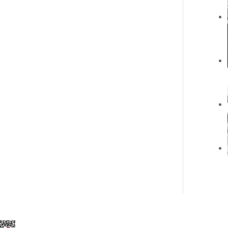
Elegant Themes
tarafından tasarlandı. |
Word