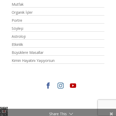
Mutfak
Organik İşler
Portre
Söyleşi
Astroloji
Etkinlik
Büyüklere Masallar
Kimin Hayatını Yaşıyorsun
Elegant Themes
tarafından tasarlandı. |
WordPress
gururla sunar.
Share This