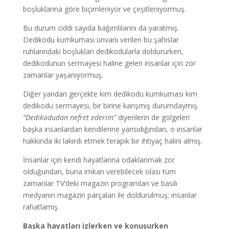
boşluklarına göre biçimleniyor ve çeşitleniyormuş.
Bu durum ciddi sayıda bağımlılarını da yaratmış.
Dedikodu kumkuması ünvanı verilen bu şahıslar
ruhlarındaki boşlukları dedikodularla doldururken,
dedikodunun sermayesi haline gelen insanlar için zor
zamanlar yaşanıyormuş.
Diğer yandan gerçekte kim dedikodu kumkuması kim
dedikodu sermayesi, bir birine karışmış durumdaymış.
“Dedikodudan nefret ederim”
diyenlerin de gölgeleri
başka insanlardan kendilerine yansıdığından, o insanlar
hakkında iki lakırdı etmek terapik bir ihtiyaç halini almış.
İnsanlar için kendi hayatlarına odaklanmak zor
olduğundan, buna imkan verebilecek olası tüm
zamanlar TV’deki magazin programları ve basılı
medyanın magazin parçaları ile doldurulmuş; insanlar
rahatlamış.
Başka hayatları izlerken ve konuşurken