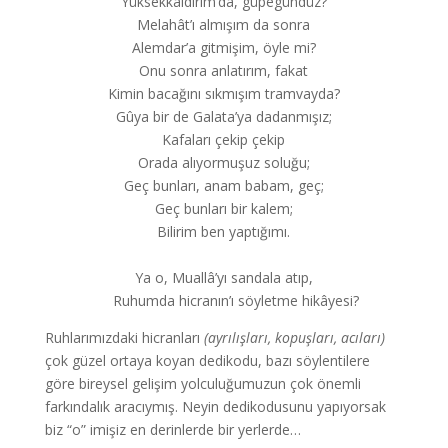
Yüksekkaldırım’da, güpegündüz?
Melahât’ı almışım da sonra
Alemdar’a gitmişim, öyle mi?
Onu sonra anlatırım, fakat
Kimin bacağını sıkmışım tramvayda?
Gûya bir de Galata’ya dadanmışız;
Kafaları çekip çekip
Orada alıyormuşuz soluğu;
Geç bunları, anam babam, geç;
Geç bunları bir kalem;
Bilirim ben yaptığımı.
Ya o, Muallâ’yı sandala atıp,
Ruhumda hicranın’ı söyletme hikâyesi?
Ruhlarımızdaki hicranları
(ayrılışları, kopuşları, acıları)
çok güzel ortaya koyan dedikodu, bazı söylentilere
göre bireysel gelişim yolculuğumuzun çok önemli
farkındalık aracıymış. Neyin dedikodusunu yapıyorsak
biz “o” imişiz en derinlerde bir yerlerde…