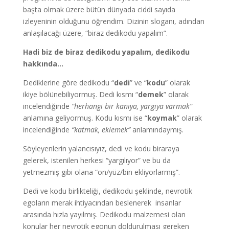
başta olmak üzere bütün dünyada ciddi sayıda
izleyeninin olduğunu öğrendim. Dizinin sloganı, adından
anlaşılacağı üzere, “biraz dedikodu yapalım”.
Hadi biz de biraz dedikodu yapalım, dedikodu
hakkında…
Dediklerine göre dedikodu “
dedi
” ve “
kodu
” olarak
ikiye bölünebiliyormuş. Dedi kısmı “
demek
” olarak
incelendiğinde
“herhangi bir kanıya, yargıya varmak”
anlamına geliyormuş. Kodu kısmı ise “
koymak
” olarak
incelendiğinde
“katmak, eklemek”
anlamındaymış.
Söyleyenlerin yalancısıyız, dedi ve kodu biraraya
gelerek, istenilen herkesi “yargılıyor” ve bu da
yetmezmiş gibi olana “on/yüz/bin ekliyorlarmış”.
Dedi ve kodu birlikteliği, dedikodu şeklinde, nevrotik
egoların merak ihtiyacından beslenerek insanlar
arasında hızla yayılmış. Dedikodu malzemesi olan
konular her nevrotik egonun doldurulması gereken