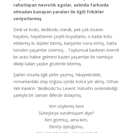
rahatlayan nevrotik egolar, aslında farkında
olmadan kanayan yaraları ile ilgili frikikler
veriyorlarmış.
Dedi ve kodu, dedikodu olarak, pek çok insanın
hayatını, hayatlarının çeşitli boyutlarını, o kadar kötü
etkilemiş ki; ilişkiler bitmiş, kariyerler sona ermiş, hatta
tümden yaşamlar sönmüş… Toplumsal baskının önemli
bir aracı haline gelmesi bazen yaşamları bir namluya
dikilip kalan şaşkın gözlerde bitirmiş.
Şairler onunla ilgili şiirler yazmış, hikayelerdeki,
romanlardaki olay örgüsü içinde bolca yer almış. Orhan
Veli Kanık’ın “dedikodu”su Levent Yüksel’in seslendirdiği
şarkıyla bir zaman dillerde dolaşmış.
Kim söylemiş beni
Süheyla’ya vurulmuşum diye?
Kim görmüş, ama kim,
Eleni’yi öptüğümü,