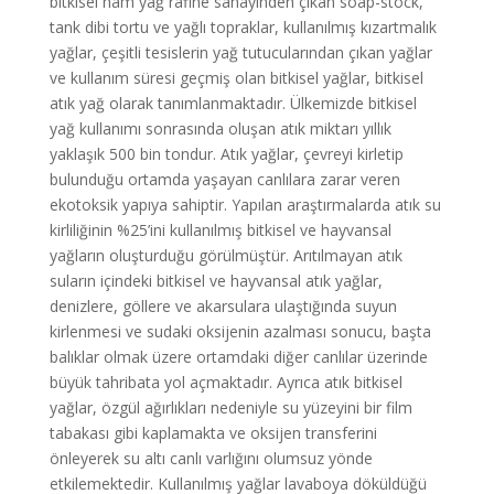
bitkisel ham yağ rafine sanayinden çıkan soap-stock,
tank dibi tortu ve yağlı topraklar, kullanılmış kızartmalık
yağlar, çeşitli tesislerin yağ tutucularından çıkan yağlar
ve kullanım süresi geçmiş olan bitkisel yağlar, bitkisel
atık yağ olarak tanımlanmaktadır. Ülkemizde bitkisel
yağ kullanımı sonrasında oluşan atık miktarı yıllık
yaklaşık 500 bin tondur. Atık yağlar, çevreyi kirletip
bulunduğu ortamda yaşayan canlılara zarar veren
ekotoksik yapıya sahiptir. Yapılan araştırmalarda atık su
kirliliğinin %25’ini kullanılmış bitkisel ve hayvansal
yağların oluşturduğu görülmüştür. Arıtılmayan atık
suların içindeki bitkisel ve hayvansal atık yağlar,
denizlere, göllere ve akarsulara ulaştığında suyun
kirlenmesi ve sudaki oksijenin azalması sonucu, başta
balıklar olmak üzere ortamdaki diğer canlılar üzerinde
büyük tahribata yol açmaktadır. Ayrıca atık bitkisel
yağlar, özgül ağırlıkları nedeniyle su yüzeyini bir film
tabakası gibi kaplamakta ve oksijen transferini
önleyerek su altı canlı varlığını olumsuz yönde
etkilemektedir. Kullanılmış yağlar lavaboya döküldüğü