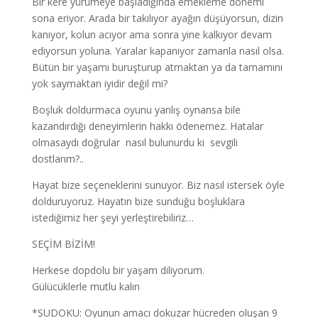
Bir kere yürümeye başladığında emekleme dönemi
sona eriyor. Arada bir takılıyor ayağın düşüyorsun, dizin
kanıyor, kolun acıyor ama sonra yine kalkıyor devam
ediyorsun yoluna. Yaralar kapanıyor zamanla nasıl olsa.
Bütün bir yaşamı buruşturup atmaktan ya da tamamını
yok saymaktan iyidir değil mi?
Boşluk doldurmaca oyunu yanlış oynansa bile
kazandırdığı deneyimlerin hakkı ödenemez. Hatalar
olmasaydı doğrular nasıl bulunurdu ki sevgili
dostlarım?..
Hayat bize seçeneklerini sunuyor. Biz nasıl istersek öyle
dolduruyoruz. Hayatın bize sunduğu boşluklara
istediğimiz her şeyi yerleştirebiliriz…
SEÇİM BİZİM!
Herkese dopdolu bir yaşam diliyorum.
Gülücüklerle mutlu kalın
*SUDOKU: Oyunun amacı dokuzar hücreden oluşan 9