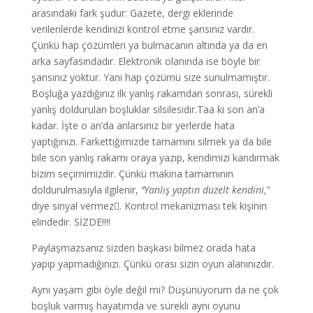
arasındaki fark şudur: Gazete, dergi eklerinde
verilenlerde kendinizi kontrol etme şansınız vardır.
Çünkü hap çözümleri ya bulmacanın altında ya da en
arka sayfasındadır. Elektronik olanında ise böyle bir
şansınız yoktur. Yani hap çözümü size sunulmamıştır.
Boşluğa yazdığınız ilk yanlış rakamdan sonrası, sürekli
yanlış doldurulan boşluklar silsilesidir.Taa ki son an’a
kadar. İşte o an’da anlarsınız bir yerlerde hata
yaptığınızı. Farkettiğimizde tamamını silmek ya da bile
bile son yanlış rakamı oraya yazıp, kendimizi kandırmak
bizim seçimimizdir. Çünkü makina tamamının
doldurulmasıyla ilgilenir,
‘’Yanlış yaptın düzelt kendini,”
diye sinyal vermez. Kontrol mekanizması tek kişinin
elindedir. SİZDE!!!!
Paylaşmazsanız sizden başkası bilmez orada hata
yapıp yapmadığınızı. Çünkü orası sizin oyun alanınızdır.
Aynı yaşam gibi öyle değil mi? Düşünüyorum da ne çok
boşluk varmış hayatımda ve sürekli aynı oyunu