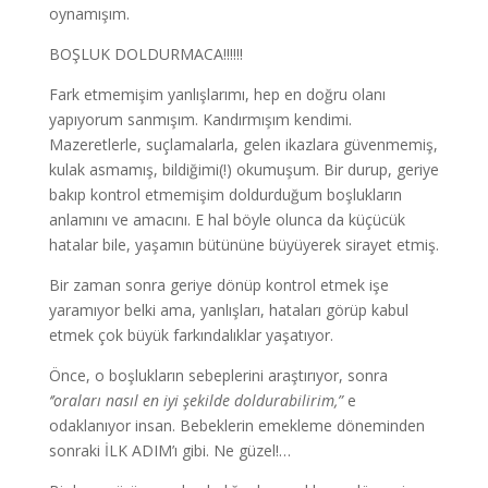
oynamışım.
BOŞLUK DOLDURMACA!!!!!!
Fark etmemişim yanlışlarımı, hep en doğru olanı
yapıyorum sanmışım. Kandırmışım kendimi.
Mazeretlerle, suçlamalarla, gelen ikazlara güvenmemiş,
kulak asmamış, bildiğimi(!) okumuşum. Bir durup, geriye
bakıp kontrol etmemişim doldurduğum boşlukların
anlamını ve amacını. E hal böyle olunca da küçücük
hatalar bile, yaşamın bütününe büyüyerek sirayet etmiş.
Bir zaman sonra geriye dönüp kontrol etmek işe
yaramıyor belki ama, yanlışları, hataları görüp kabul
etmek çok büyük farkındalıklar yaşatıyor.
Önce, o boşlukların sebeplerini araştırıyor, sonra
‘’oraları nasıl en iyi şekilde doldurabilirim,”
e
odaklanıyor insan. Bebeklerin emekleme döneminden
sonraki İLK ADIM’ı gibi. Ne güzel!…