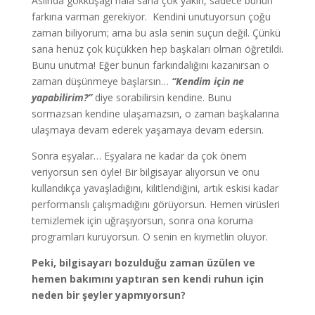
Aslında gökkuşağı hala sana çok yakın, sadece bunun
farkına varman gerekiyor. Kendini unutuyorsun çoğu
zaman biliyorum; ama bu asla senin suçun değil. Çünkü
sana henüz çok küçükken hep başkaları olman öğretildi.
Bunu unutma! Eğer bunun farkındalığını kazanırsan o
zaman düşünmeye başlarsın…
“Kendim için ne
yapabilirim?”
diye sorabilirsin kendine. Bunu
sormazsan kendine ulaşamazsın, o zaman başkalarına
ulaşmaya devam ederek yaşamaya devam edersin.
Sonra eşyalar… Eşyalara ne kadar da çok önem
veriyorsun sen öyle! Bir bilgisayar alıyorsun ve onu
kullandıkça yavaşladığını, kilitlendiğini, artık eskisi kadar
performanslı çalışmadığını görüyorsun. Hemen virüsleri
temizlemek için uğraşıyorsun, sonra ona koruma
programları kuruyorsun. O senin en kıymetlin oluyor.
Peki, bilgisayarı bozulduğu zaman üzülen ve
hemen bakımını yaptıran sen kendi ruhun için
neden bir şeyler yapmıyorsun?