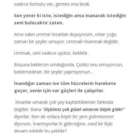
sadece komutu ver, gerisini ona bırak.
Sen yeter ki iste, istediğin ama inanarak istediğin
seni bulacaktır zaten.
Ama sakın umma! İnsanları duyuyorum, onlar çoğu
zaman bir şeyler umuyor. Ummak=İnanmak değildir.
Ummak, seni sadece uyutur, bekletir.
Boşuna beklersin umduğunda. Çünkü onu umuyorsun,
beklemedesin. Bir şeyler yapmıyorsun…
İnandığın zaman ise tüm hücrelerin harekete
geçer, senin için var güçleri ile çalışırlar.
İnsanlar umarak çok şey kaybettiklerinin farkında
değiller. Bana “
ilişkimiz çok güzel umarım böyle gider”
diyorlar. Ben de onlara
böyle bir yere gidemezsiniz
diyorum. İnanmıyorlar ki gideceğine, nasıl bir ilişki
devam edebilir bu şekilde?