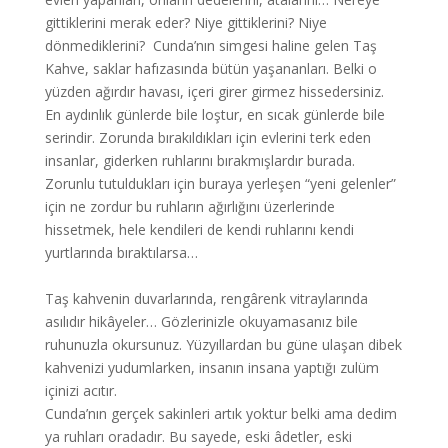
gittiklerini merak eder? Niye gittiklerini? Niye
dönmediklerini? Cunda’nın simgesi haline gelen Taş
Kahve, saklar hafızasında bütün yaşananları. Belki o
yüzden ağırdır havası, içeri girer girmez hissedersiniz.
En aydınlık günlerde bile loştur, en sıcak günlerde bile
serindir. Zorunda bırakıldıkları için evlerini terk eden
insanlar, giderken ruhlarını bırakmışlardır burada.
Zorunlu tutuldukları için buraya yerleşen “yeni gelenler”
için ne zordur bu ruhların ağırlığını üzerlerinde
hissetmek, hele kendileri de kendi ruhlarını kendi
yurtlarında bıraktılarsa…
Taş kahvenin duvarlarında, rengârenk vitraylarında
asılıdır hikâyeler… Gözlerinizle okuyamasanız bile
ruhunuzla okursunuz. Yüzyıllardan bu güne ulaşan dibek
kahvenizi yudumlarken, insanın insana yaptığı zulüm
içinizi acıtır.
Cunda’nın gerçek sakinleri artık yoktur belki ama dedim
ya ruhları oradadır. Bu sayede, eski âdetler, eski