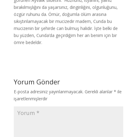
görünen Ayvalık siluetini. Hüznünü, isyanını, yalnız
bırakılmışlığını da yaşarsınız, dinginliğini, olgunluğunu,
özgür ruhunu da. Ömür, doğumla ölüm arasına
sıkıştırılamayacak bir mucizedir madem, Cunda bu
mucizenin bir şehirde can bulmuş halidir. İşte belki de
bu yüzden, Cunda’da geçirdiğim her an benim için bir
ömre bedeldir.
Yorum Gönder
E-posta adresiniz yayınlanmayacak.
Gerekli alanlar
*
ile
işaretlenmişlerdir