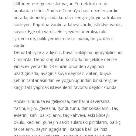
kültürler, eski gelenekler yaşar. Yemek kültürü
de
bunlardan biridir. Sadece Cunda’ya has mezeler vardır
burada, deniz kıyısında kurulan zengin çilingir sofralarını
süsleyen. Papalina vardır, adabeyi vardır, istiridye vardır,
sayısız Ege otu vardır. Her şeyden önemlisi, rakı
içmenin de, balık yemenin de bir adabı, bir yordamı
vardır.
Deniz tatiliyse aradığınız, hayal kırıklığına uğrayabilirsiniz
Cunda’da. Deniz soğuktur, konforlu bir şekilde denize
girilecek yer azdır. Otelinizin önünden ayağınızı
uzattığınızda, ayağınız suya değmez. Zaten, büyük
şehrin tantanasından ve yoğunluğundan bir süreliğine
kaçıp tatil yapmak isteyenlerin favorisi değildir Cunda.
Ancak ruhunuza iyi geliyorsa, her halini seversiniz.
Yazını, kışını, gecesini, gündüzünü, dar sokaklarını, taş
evlerini, sahil balıkçılarını, taş kahveyi, eski kiliseyi,
okulu, kedileri, güneşin sakin sulardaki pırıltılarını, balıkçı
teknelerini, zeytin ağaçlarını, karşıda belli belirsiz