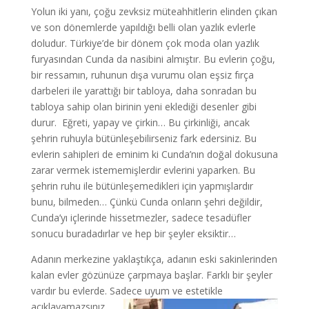
Yolun iki yanı, çoğu zevksiz müteahhitlerin elinden çıkan
ve son dönemlerde yapıldığı belli olan yazlık evlerle
doludur. Türkiye’de bir dönem çok moda olan yazlık
furyasından Cunda da nasibini almıştır. Bu evlerin çoğu,
bir ressamın, ruhunun dışa vurumu olan eşsiz fırça
darbeleri ile yarattığı bir tabloya, daha sonradan bu
tabloya sahip olan birinin yeni eklediği desenler gibi
durur. Eğreti, yapay ve çirkin… Bu çirkinliği, ancak
şehrin ruhuyla bütünleşebilirseniz fark edersiniz. Bu
evlerin sahipleri de eminim ki Cunda’nın doğal dokusuna
zarar vermek istememişlerdir evlerini yaparken. Bu
şehrin ruhu ile bütünleşemedikleri için yapmışlardır
bunu, bilmeden… Çünkü Cunda onların şehri değildir,
Cunda’yı içlerinde hissetmezler, sadece tesadüfler
sonucu buradadırlar ve hep bir şeyler eksiktir…
Adanın merkezine yaklaştıkça, adanın eski sakinlerinden
kalan evler gözünüze çarpmaya başlar. Farklı bir şeyler
vardır bu evlerde. Sadece uyum
ve estetikle
açıklayamazsınız