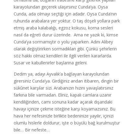
karayolundan geçerek ulaşırsınız Cunda’ya. Oysa
Cunda, ada olmayı seçtiği için adadır. Oysa Cunda’nın
ruhunda arabalara yer yoktur. O taş döşeli yollara park
etmiş araba kalabalığı, egzoz kokusu, korna sesleri
nasıl da eğreti durur üzerinde. Ama ne yazık ki, kimse
Cunda’ya sormamıştır o yolu yaparken. Adını Alibey
olarak değiştirirken sormadıkları gibi. Çünkü şehirlerin
söz hakkı olmaz kendileri ile ilgili verilen kararlarda.
Susar ve kabullenirler başlarına geleni.
Dedim ya, adayı Ayvalık’a bağlayan karayolundan
girersiniz Cunda’ya. Girdiğiniz andan itibaren, dingin bir
sükûnet karşılar sizi. Arabanızın hızını yavaşlatırsınız
farkına bile varmadan. Eliniz, kapalı camlara uzanır
kendiliğinden, camı sonuna kadar açarak dışarıdaki
havayı içinize çekme isteğine karşı koyamazsınız. Bu
hava her nefesinizle birlikte bedeninize yayılır, içinizi
olumlu hislerle doldurur, işte o büyülü bağ kurulmuştur
bile… Bir nefeste…