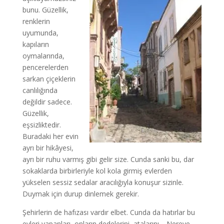
bunu. Güzellik,
renklerin
uyumunda,
kapıların
oymalarında,
pencerelerden
sarkan çiçeklerin
canlılığında
değildir sadece.
Güzellik,
eşsizliktedir.
Buradaki her evin
ayrı bir hikâyesi,
ayrı bir ruhu varmış gibi gelir size. Cunda sanki bu, dar
sokaklarda birbirleriyle kol kola girmiş evlerden
yükselen sessiz sedalar aracılığıyla konuşur sizinle.
Duymak için durup dinlemek gerekir.
Şehirlerin de hafızası vardır elbet. Cunda da hatırlar bu
evleri yapanları, onların dedelerini, atalarını… Nereye