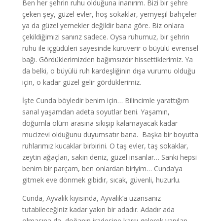
Ben her şehrin ruhu olduğuna inanırım. Bizi bir şehre
çeken şey, güzel evler, hoş sokaklar, yemyeşil bahçeler
ya da güzel yemekler değildir bana göre. Biz onlara
çekildiğimizi sanırız sadece. Oysa ruhumuz, bir şehrin
ruhu ile içgüdüleri sayesinde kuruverir o büyülü evrensel
bağı. Gördüklerimizden bağımsızdır hissettiklerimiz. Ya
da belki, o büyülü ruh kardeşliğinin dışa vurumu olduğu
için, o kadar güzel gelir gördüklerimiz.
İşte Cunda böyledir benim için… Bilincimle yarattığım
sanal yaşamdan adeta soyutlar beni. Yaşamın,
doğumla ölüm arasına sıkışıp kalamayacak kadar
mucizevi olduğunu duyumsatır bana. Başka bir boyutta
ruhlarımız kucaklar birbirini. O taş evler, taş sokaklar,
zeytin ağaçları, sakin deniz, güzel insanlar… Sanki hepsi
benim bir parçam, ben onlardan biriyim… Cunda’ya
gitmek eve dönmek gibidir, sıcak, güvenli, huzurlu.
Cunda, Ayvalık kıyısında, Ayvalık’a uzansanız
tutabileceğiniz kadar yakın bir adadır. Adadır ada
olmasına da, doğanın iradesine karşı gelerek yapılan