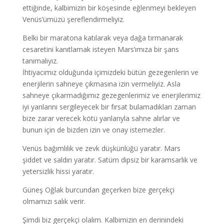
ettiğinde, kalbimizin bir köşesinde eğlenmeyi bekleyen
Venüs’ümüzü şereflendirmeliyiz.
Belki bir maratona katılarak veya dağa tırmanarak
cesaretini kanıtlamak isteyen Mars’ımıza bir şans
tanımalıyız.
İhtiyacımız olduğunda içimizdeki bütün gezegenlerin ve
enerjilerin sahneye çıkmasına izin vermeliyiz. Asla
sahneye çıkarmadığımız gezegenlerimiz ve enerjilerimiz
iyi yanlarını sergileyecek bir fırsat bulamadıkları zaman
bize zarar verecek kötü yanlarıyla sahne alırlar ve
bunun için de bizden izin ve onay istemezler.
Venüs bağımlılık ve zevk düşkünlüğü yaratır. Mars
şiddet ve saldırı yaratır. Satürn dipsiz bir karamsarlık ve
yetersizlik hissi yaratır.
Güneş Oğlak burcundan geçerken bize gerçekçi
olmamızı salık verir.
Şimdi biz gerçekçi olalım. Kalbimizin en derinindeki