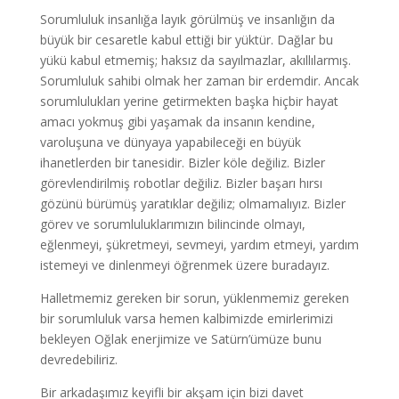
Sorumluluk insanlığa layık görülmüş ve insanlığın da
büyük bir cesaretle kabul ettiği bir yüktür. Dağlar bu
yükü kabul etmemiş; haksız da sayılmazlar, akıllılarmış.
Sorumluluk sahibi olmak her zaman bir erdemdir. Ancak
sorumlulukları yerine getirmekten başka hiçbir hayat
amacı yokmuş gibi yaşamak da insanın kendine,
varoluşuna ve dünyaya yapabileceği en büyük
ihanetlerden bir tanesidir. Bizler köle değiliz. Bizler
görevlendirilmiş robotlar değiliz. Bizler başarı hırsı
gözünü bürümüş yaratıklar değiliz; olmamalıyız. Bizler
görev ve sorumluluklarımızın bilincinde olmayı,
eğlenmeyi, şükretmeyi, sevmeyi, yardım etmeyi, yardım
istemeyi ve dinlenmeyi öğrenmek üzere buradayız.
Halletmemiz gereken bir sorun, yüklenmemiz gereken
bir sorumluluk varsa hemen kalbimizde emirlerimizi
bekleyen Oğlak enerjimize ve Satürn’ümüze bunu
devredebiliriz.
Bir arkadaşımız keyifli bir akşam için bizi davet