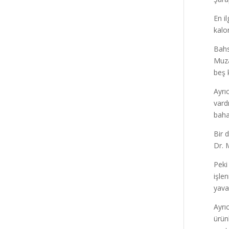
En i
kalo
Bahs
Muza
beş 
Ayrıc
vard
baha
Bir 
Dr. 
Peki
işle
yava
Ayrı
ürün