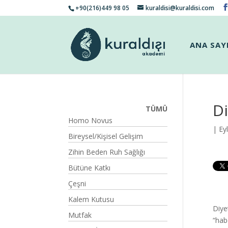
+90(216)449 98 05
kuraldisi@kuraldisi.com
ANA SAY
Di
TÜMÜ
Homo Novus
| Ey
Bireysel/Kişisel Gelişim
Zihin Beden Ruh Sağlığı
Bütüne Katkı
Çeşni
Kalem Kutusu
Diye
Mutfak
“hab