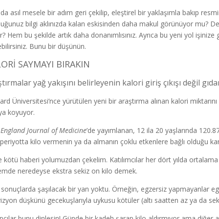
da asıl mesele bir adım geri çekilip, eleştirel bir yaklaşımla bakıp re
uğunuz bilgi aklınızda kalan eskisinden daha makul görünüyor mu? Değ
r? Hem bu şekilde artık daha donanımlısınız. Ayrıca bu yeni yol işinize
bilirsiniz. Bunu bir düşünün.
ORİ SAYMAYI BIRAKIN
tırmalar yağ yakışını belirleyenin kalori giriş çıkışı değil gı
ard Üniversitesi’nce yürütülen yeni bir araştırma alınan kalori miktarı
ya koyuyor.
England Journal of Medicine
’de yayımlanan, 12 ila 20 yaşlarında 120.8
ık periyotta kilo vermenin ya da almanın çoklu etkenlere bağlı olduğu kan
 kötü haberi yolumuzdan çekelim. Katılımcılar her dört yılda ortalama bir 
mde neredeyse ekstra sekiz on kilo demek.
 sonuçlarda şaşılacak bir yan yoktu. Örneğin, egzersiz yapmayanlar eg
vizyon düşkünü gecekuşlarıyla uykusu kötüler (altı saatten az ya da seki
pçılar bunu dinlesin! Günde bir kadeh şarap kilo aldırmıyor ama diğer alko