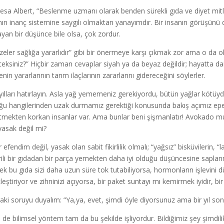
esa Albert, “Beslenme uzmanı olarak benden sürekli gıda ve diyet mitl
nın inanç sistemine saygılı olmaktan yanayımdır. Bir insanın görüşünü d
yan bir düşünce bile olsa, çok zordur.
zeler sağlığa yararlıdır” gibi bir önermeye karşı çıkmak zor ama o da o
ceksiniz?” Hiçbir zaman cevaplar siyah ya da beyaz değildir; hayatta d
in yararlarının tarım ilaçlarının zararlarını gidereceğini söylerler.
i yılları hatırlayın. Asla yağ yememeniz gerekiyordu, bütün yağlar kötüy
ğu hangilerinden uzak durmamız gerektiği konusunda bakış açımız epeyce
tmekten korkan insanlar var. Ama bunlar beni şişmanlatır! Avokado m
 yasak değil mi?
 efendim değil, yasak olan sabit fikirlilik olmalı; “yağsız” bisküvilerin, “
rili bir gıdadan bir parça yemekten daha iyi olduğu düşüncesine saplan
ek bu gıda sizi daha uzun süre tok tutabiliyorsa, hormonların işlevini düze
leştiriyor ve zihninizi açıyorsa, bir paket suntayı mı kemirmek iyidir,
aki soruyu duyalım: “Ya,ya, evet, şimdi öyle diyorsunuz ama bir yıl s
i de bilimsel yöntem tam da bu şekilde işliyordur. Bildiğimiz şey şimdili