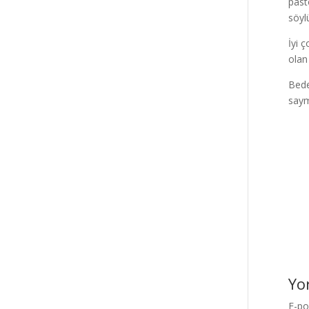
past
söyl
İyi 
olan
Bede
saym
Yo
E-po