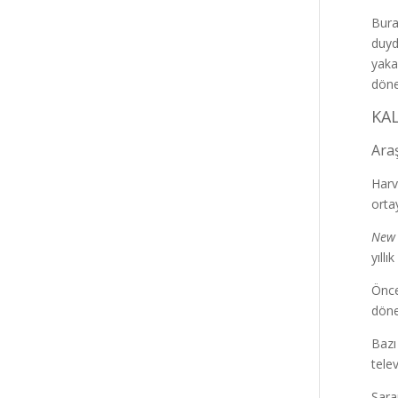
Bura
duyd
yaka
döne
KAL
Araş
Harv
orta
New 
yıll
Önce
döne
Bazı
tele
Şara