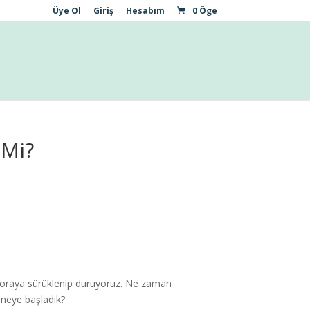
Üye Ol
Giriş
Hesabım
0 Öge
 Mi?
n oraya sürüklenip duruyoruz. Ne zaman
nmeye başladık?