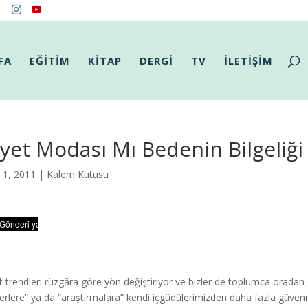
FA
EĞİTİM
KİTAP
DERGİ
TV
İLETİŞİM
yet Modası Mı Bedenin Bilgeliği
l 1, 2011 |
Kalem Kutusu
t trendleri rüzgâra göre yön değiştiriyor ve bizler de toplumca orada
erlere” ya da “araştırmalara” kendi içgüdülerimizden daha fazla güve