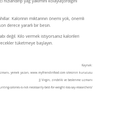
hızlandırıp yağ yakımını kolaylaştırdığını
tahıllar. Kalorinin miktarının önemi yok, önemli
n derece yararlı bir besin.
ı değil. Kilo vermek istiyorsanız kalorileri
iyecekler tüketmeye başlayın.
Kaynak:
uzmanı, yemek yazarı, www.myfriendinfood.com sitesinin kurucusu
JJ Virgin, zindelik ve beslenme uzmanı
ing-calories-is-not-necessarily-best-for-weight-loss-say-researchers/