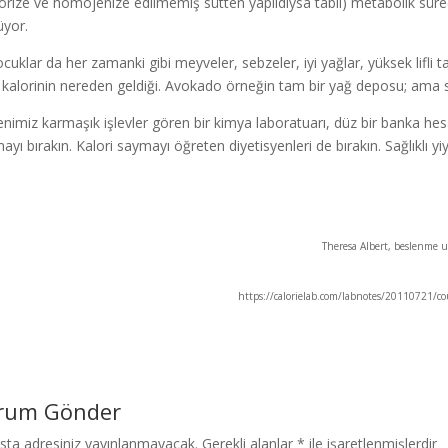
örize ve homojenize edilmemiş sütten yapıldıysa tabii) metabolik süreci 
üyor.
çocuklar da her zamanki gibi meyveler, sebzeler, iyi yağlar, yüksek lifli 
 kalorinin nereden geldiği. Avokado örneğin tam bir yağ deposu; ama so
nimiz karmaşık işlevler gören bir kimya laboratuarı, düz bir banka hesab
ayı bırakın. Kalori saymayı öğreten diyetisyenleri de bırakın. Sağlıklı y
Theresa Albert, beslenme 
https://calorielab.com/labnotes/20110721/count
rum Gönder
sta adresiniz yayınlanmayacak.
Gerekli alanlar
*
ile işaretlenmişlerdir