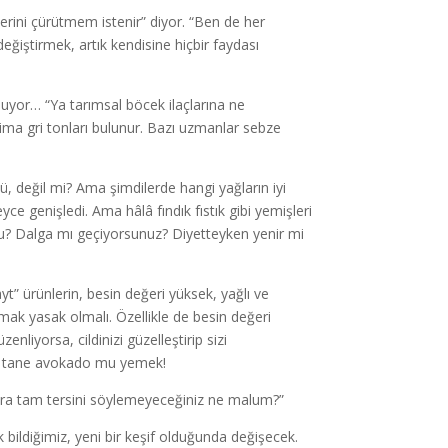
erini çürütmem istenir” diyor. “Ben de her
eğiştirmek, artık kendisine hiçbir faydası
luyor… “Ya tarımsal böcek ilaçlarına ne
aima gri tonları bulunur. Bazı uzmanlar sebze
dü, değil mi? Ama şimdilerde hangi yağların iyi
 genişledi. Ama hâlâ fındık fıstık gibi yemişleri
u? Dalga mı geçiyorsunuz? Diyetteyken yenir mi
layt” ürünlerin, besin değeri yüksek, yağlı ve
mak yasak olmalı. Özellikle de besin değeri
nliyorsa, cildinizi güzelleştirip sizi
 bir tane avokado mu yemek!
onra tam tersini söylemeyeceğiniz ne malum?”
k bildiğimiz, yeni bir keşif olduğunda değişecek.