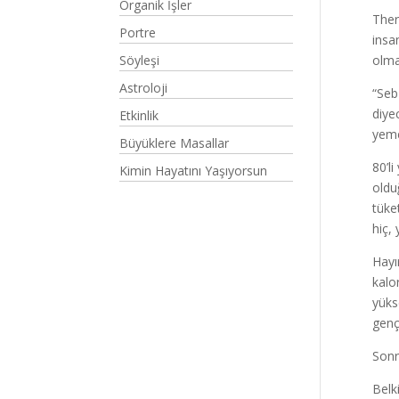
Organik İşler
Ther
Portre
insa
Söyleşi
olma
Astroloji
“Seb
diye
Etkinlik
yemen
Büyüklere Masallar
80’l
Kimin Hayatını Yaşıyorsun
oldu
tüke
hiç,
Hayır
kalo
yüks
genç
Sonr
Belk