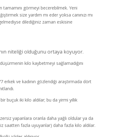
smin tamamını görmeyi becerebilmek. Yeni
iştirmek size yardım mı eder yoksa canınızı mı
 gelmediyse dilediğiniz zaman eskisine
danın niteliği olduğunu ortaya koyuyor.
nı düşürmenin kilo kaybetmeyi sağlamadığını
77 erkek ve kadının gözlendiği araştırmada dört
ıtlandı.
buçuk iki kilo aldılar; bu da yirmi yıllık
zersiz yapanlara oranla daha yağlı oldular ya da
z saatten fazla uyuyanlar) daha fazla kilo aldılar.
llü içkiler aldırıyor.