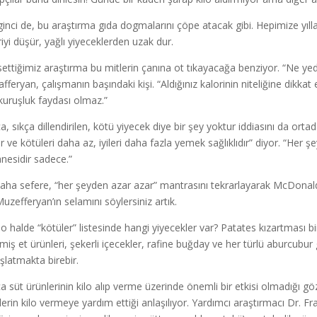
lginci de, bu araştırma gıda dogmalarını çöpe atacak gibi. Hepimize yıll
riyi düşür, yağlı yiyeceklerden uzak dur.
ettiğimiz araştırma bu mitlerin çanına ot tıkayacağa benziyor. “Ne yediğ
fferyan, çalışmanın başındaki kişi. “Aldığınız kalorinin niteliğine dikk
kuruşluk faydası olmaz.”
a, sıkça dillendirilen, kötü yiyecek diye bir şey yoktur iddiasını da ortad
ır ve kötüleri daha az, iyileri daha fazla yemek sağlıklıdır” diyor. “Her
nesidir sadece.”
daha sefere, “her şeyden azar azar” mantrasını tekrarlayarak McDonal
Muzefferyan’ın selamını söylersiniz artık.
 o halde “kötüler” listesinde hangi yiyecekler var? Patates kızartması b
nmiş et ürünleri, şekerli içecekler, rafine buğday ve her türlü aburcubur
şlatmakta birebir.
ca süt ürünlerinin kilo alıp verme üzerinde önemli bir etkisi olmadığı gö
lerin kilo vermeye yardım ettiği anlaşılıyor. Yardımcı araştırmacı Dr. Fra