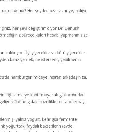
ardır ne dendi? Her şeyden azar azar ye, aldığın
iniz, her şeyi değiştirir” diyor Dr. Dariush
at etmediğiniz sürece kalori hesabı yapmanın size
an kaldırıyor. “İyi yiyecekler ve kötü yiyecekler
 şeyden biraz yemek, ne istersen yiyebilmenin
d’s’da hamburgeri mideye indiren arkadaşınıza,
irinciliği kimseye kaptırmayacak gibi. Ardından
 geliyor. Rafine gıdalar özellikle metabolizmayı
zlenmiş; yalnız yoğurt, kefir gibi fermente
nk yoğurttaki faydalı bakterilerin (evde,