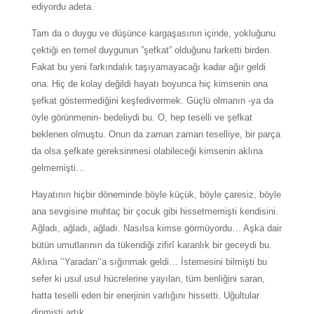
ediyordu adeta.
Tam da o duygu ve düşünce kargaşasının içinde, yokluğunu
çektiği en temel duygunun ”şefkat” olduğunu farketti birden.
Fakat bu yeni farkındalık taşıyamayacağı kadar ağır geldi
ona. Hiç de kolay değildi hayatı boyunca hiç kimsenin ona
şefkat göstermediğini keşfedivermek. Güçlü olmanın -ya da
öyle görünmenin- bedeliydi bu. O, hep teselli ve şefkat
beklenen olmuştu. Onun da zaman zaman teselliye, bir parça
da olsa şefkate gereksinmesi olabileceği kimsenin aklına
gelmemişti…
Hayatının hiçbir döneminde böyle küçük, böyle çaresiz, böyle
ana sevgisine muhtaç bir çocuk gibi hissetmemişti kendisini.
Ağladı, ağladı, ağladı. Nasılsa kimse görmüyordu… Aşka dair
bütün umutlarının da tükendiği zifirî karanlık bir geceydi bu.
Aklına ’’Yaradan’’a sığınmak geldi… İstemesini bilmişti bu
sefer ki usul usul hücrelerine yayılan, tüm benliğini saran,
hatta teselli eden bir enerjinin varlığını hissetti. Uğultular
dinmişti artık…