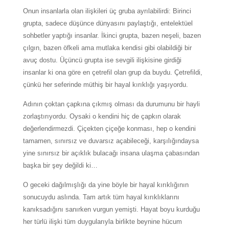
Onun insanlarla olan ilişkileri üç gruba ayrılabilirdi: Birinci
grupta, sadece düşünce dünyasını paylaştığı, entelektüel
sohbetler yaptığı insanlar. İkinci grupta, bazen neşeli, bazen
çılgın, bazen öfkeli ama mutlaka kendisi gibi olabildiği bir
avuç dostu. Üçüncü grupta ise sevgili ilişkisine girdiği
insanlar ki ona göre en çetrefil olan grup da buydu. Çetrefildi,
çünkü her seferinde müthiş bir hayal kırıklığı yaşıyordu.
Adının çoktan çapkına çıkmış olması da durumunu bir hayli
zorlaştırıyordu. Oysaki o kendini hiç de çapkın olarak
değerlendirmezdi. Çiçekten çiçeğe konması, hep o kendini
tamamen, sınırsız ve duvarsız açabileceği, karşılığındaysa
yine sınırsız bir açıklık bulacağı insana ulaşma çabasından
başka bir şey değildi ki…
O geceki dağılmışlığı da yine böyle bir hayal kırıklığının
sonucuydu aslında. Tam artık tüm hayal kırıklıklarını
kanıksadığını sanırken vurgun yemişti. Hayat boyu kurduğu
her türlü ilişki tüm duygularıyla birlikte beynine hücum