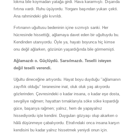
lokma bile koymadan yatağa girdi. Hava kararmıştı. Dışarıda
fırtına vardı. Ruhu üşüyordu. Yorganı başından yukarı çekti.
Ana rahmindeki gibi kıvrıldı.
Fırtınanın uğultusu bedeninin içine sızmıştı sanki. Her
hücresinde hissettiği, ağlamaya davet eden bir uğultuydu bu.
Kendinden utanıyordu. Öyle ya, hayatı boyunca hiç kimse
onu değil ağlarken, gözünün yaşardığında bile görmemişti.
Ağlamazdı o. Güçlüydü. Sarsılmazdı. Teselli isteyen
değil teselli verendi.
Uğultu dineceğine artıyordu. Hayat boyu duyduğu ‘’ağlamanın
zayıflık olduğu’’ teranesine inat, oluk oluk yaş akıyordu
gözlerinden. Çevresindeki o kadar insana, o kadar eşe dosta,
sevgiliye rağmen; hayattan tırnaklarıyla söke söke kopardığı
güce, başarıya rağmen; yalnız, hem de yapayalnız
hissediyordu işte kendini. Duyguları gözyaşı olup akarken o
hâlâ düşünmeye çabalıyordu. Etrafındaki onca insana karşın
kendisini bu kadar yalnız hissetmek yeniydi onun için.