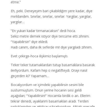
etme.”
Eh, peki. Deneyeyim bari çıkabildiğim yere kadar, diye
mırıldandım. Sınırlar, sınırlar, sınırlar. Yargılar, yargılar,
yargılar…
“En yukarı kadar tırmanacaksın” dedi hoca.
Sekiz metre demek istiyor diye tercüme etti zihnim.
“Yapabilirsin” diye ekledi.
Hadi canım, daha ilk seferde mi! diye yargıladı zihnim.
Evet çekirge-hoca ilişkimiz başlamıştı.
Teker teker tutamaklardan tutup basamaklara basarak
ilerliyordum. Kafam hep o negatifteydi. Orayı nasıl
geçerdim ki? Yapamam…
Bocalıyordum ve içimdeki yapabilirsin sesini bile
susturmuştum. Onun yerine hocanın sesi geldi
aşağıdan; “Yapabilirsin!” Hocamla birdik o an. Ellerim
tekrar denedi, ayaklarım basamakları aradı. Terden
sırılsıklamdım ve gittikçe yükseliyordum. Alttaki mesafe