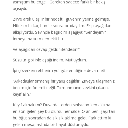
aşmıştım bu engeli. Gereken sadece farklı bir bakış
açısıydı.
Zirve artık ulaşılır bir hedefti, güvenim yerine gelmişti.
Nitekim birkaç hamle sonra oradaydım. Ekip aşağıdan
alkışlıyordu. Sevinçle bağırdım aşağıya: “Sendeyim!”
İnmeye hazırım demekti bu.
Ve aşağıdan cevap geldi: “Bendesin!”
Süzülür gibi iple aşağı indim. Mutluydum.
İpi çözerken rehberim yol göstericiliğine devam etti:
“Arkadaşlar tırmanış bir yarış değildir. Zirveye ulaşmanız
benim için önemli değil. Tırmanmanın zevkini çıkarın,
keyif alın.”
Keyif almak mı? Duvarda terden sırılsıklamken aklıma
en son gelen şey bu olurdu herhalde. O an beni şaşırtan
bu öğüt sonradan da sık sık aklıma geldi. Fark ettim ki
gelen mesaj aslında bir hayat düsturuydu.