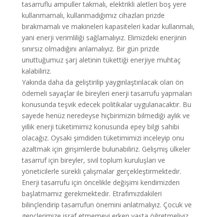
tasarruflu ampuller takmalı, elektrikli aletleri boş yere
kullanmamalı, kullanmadığımız cihazları prizde
bırakmamalı ve makineleri kapasiteleri kadar kullanmalı,
yani enerji verimliliği sağlamalıyız. Elimizdeki enerjinin
sınırsız olmadığını anlamalıyız. Bir gün prizde
unuttuğumuz şarj aletinin tükettiği enerjiye muhtaç
kalabiliriz.
Yakında daha da geliştirilip yaygınlaştırılacak olan ön
ödemeli sayaçlar ile bireyleri enerji tasarrufu yapmaları
konusunda teşvik edecek politikalar uygulanacaktır. Bu
sayede henüz neredeyse hiçbirimizin bilmediği aylık ve
yıllık enerji tüketimimiz konusunda epey bilgi sahibi
olacağız. Oysaki şimdiden tüketimimizi inceleyip onu
azaltmak için girişimlerde bulunabiliriz. Gelişmiş ülkeler
tasarruf için bireyler, sivil toplum kuruluşları ve
yöneticilerle sürekli çalışmalar gerçekleştirmektedir.
Enerji tasarrufu için öncelikle değişimi kendimizden
başlatmamız gerekmektedir. Etrafımızdakileri
bilinçlendirip tasarrufun önemini anlatmalıyız. Çocuk ve
gençlerimize israf etmemeyi erken yaşta öğretmeliyiz.