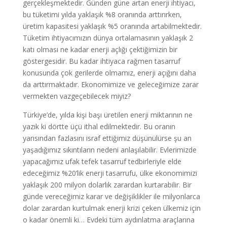
gerçekleşmektedir. Günden güne artan enerji ihtiyacı,
bu tüketimi yılda yaklaşık %8 oranında arttırırken,
üretim kapasitesi yaklaşık %5 oranında artabilmektedir.
Tüketim ihtiyacımızın dünya ortalamasının yaklaşık 2
katı olması ne kadar enerji açlığı çektiğimizin bir
göstergesidir. Bu kadar ihtiyaca rağmen tasarruf
konusunda çok gerilerde olmamız, enerji açığını daha
da arttırmaktadır. Ekonomimize ve geleceğimize zarar
vermekten vazgeçebilecek miyiz?
Türkiye’de, yılda kişi başı üretilen enerji miktarının ne
yazık ki dörtte üçü ithal edilmektedir. Bu oranın
yarısından fazlasını israf ettiğimiz düşünülürse şu an
yaşadığımız sıkıntıların nedeni anlaşılabilir. Evlerimizde
yapacağımız ufak tefek tasarruf tedbirleriyle elde
edeceğimiz %20’lik enerji tasarrufu, ülke ekonomimizi
yaklaşık 200 milyon dolarlık zarardan kurtarabilir. Bir
günde vereceğimiz karar ve değişiklikler ile milyonlarca
dolar zarardan kurtulmak enerji krizi çeken ülkemiz için
o kadar önemli ki… Evdeki tüm aydınlatma araçlarına