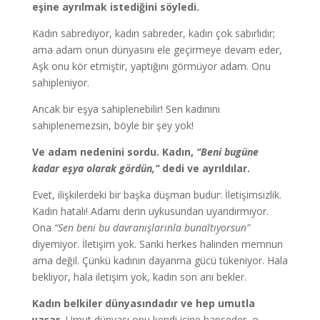
eşine ayrılmak istediğini söyledi.
Kadın sabrediyor, kadın sabreder, kadın çok sabırlıdır;
ama adam onun dünyasını ele geçirmeye devam eder,
Aşk onu kör etmiştir, yaptığını görmüyor adam. Onu
sahipleniyor.
Ancak bir eşya sahiplenebilir! Sen kadınını
sahiplenemezsin, böyle bir şey yok!
Ve adam nedenini sordu. Kadın,
‘’Beni bugüne
kadar eşya olarak gördün,’’
dedi ve ayrıldılar.
Evet, ilişkilerdeki bir başka düşman budur: İletişimsizlik.
Kadın hatalı! Adamı derin uykusundan uyandırmıyor.
Ona
“Sen beni bu davranışlarınla bunaltıyorsun”
diyemiyor. İletişim yok. Sanki herkes halinden memnun
ama değil. Çünkü kadının dayanma gücü tükeniyor. Hala
bekliyor, hala iletişim yok, kadın son anı bekler.
Kadın belkiler dünyasındadır ve hep umutla
yaşar.
Umut dünyası onu kendi içine hapseder, o