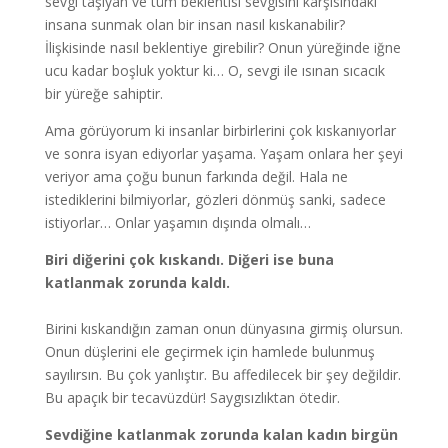
sevgi taşıyan ve tüm beklentisi sevgisini karşısındaki
insana sunmak olan bir insan nasıl kıskanabilir?
İlişkisinde nasıl beklentiye girebilir? Onun yüreğinde iğne
ucu kadar boşluk yoktur ki… O, sevgi ile ısınan sıcacık
bir yüreğe sahiptir.
Ama görüyorum ki insanlar birbirlerini çok kıskanıyorlar
ve sonra isyan ediyorlar yaşama. Yaşam onlara her şeyi
veriyor ama çoğu bunun farkında değil. Hala ne
istediklerini bilmiyorlar, gözleri dönmüş sanki, sadece
istiyorlar… Onlar yaşamın dışında olmalı…
Biri diğerini çok kıskandı. Diğeri ise buna
katlanmak zorunda kaldı.
Birini kıskandığın zaman onun dünyasına girmiş olursun.
Onun düşlerini ele geçirmek için hamlede bulunmuş
sayılırsın. Bu çok yanlıştır. Bu affedilecek bir şey değildir.
Bu apaçık bir tecavüzdür! Saygısızlıktan ötedir.
Sevdiğine katlanmak zorunda kalan kadın birgün