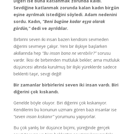
Diğeri ise buna katlanmak zorunda kaldı.
Sevdiğine katlanmak zorunda kalan kadın birgün
eşine ayrılmak istediğini söyledi. Adam nedenini
sordu. Kadın,
‘’Beni bugüne kadar eşya olarak
gördün,’’
dedi ve ayrıldılar.
Birbirini seven iki insan bazen kendisini sevmeden
diğerini sevmeye çalışır. Yeni bir ilişkiye başlarken
akıllarında hep
“Bu insan bana ne verebilir?”
sorusu
vardır. İkisi de birbirinden mutluluk bekler; ama mutluluk
düşüncesi altında kurulmuş bir ilişki yüreklerde sadece
beklenti taşır, sevgi değil!
Bir zamanlar birbirlerini seven iki insan vardı. Biri
diğerini çok kıskandı.
Genelde böyle oluyor. Biri diğerini çok kıskanıyor.
Kendilerini bu konunun uzmanı gören bazı insanlar ise
“seven insan kıskanır”
yorumunu yapıyorlar.
Bu çok yanlış bir düşünce biçimi, yüreğinde gerçek