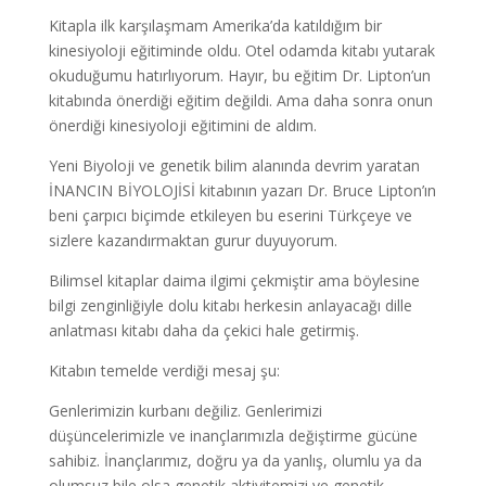
Kitapla ilk karşılaşmam Amerika’da katıldığım bir
kinesiyoloji eğitiminde oldu. Otel odamda kitabı yutarak
okuduğumu hatırlıyorum. Hayır, bu eğitim Dr. Lipton’un
kitabında önerdiği eğitim değildi. Ama daha sonra onun
önerdiği kinesiyoloji eğitimini de aldım.
Yeni Biyoloji ve genetik bilim alanında devrim yaratan
İNANCIN BİYOLOJİSİ kitabının yazarı Dr. Bruce Lipton’ın
beni çarpıcı biçimde etkileyen bu eserini Türkçeye ve
sizlere kazandırmaktan gurur duyuyorum.
Bilimsel kitaplar daima ilgimi çekmiştir ama böylesine
bilgi zenginliğiyle dolu kitabı herkesin anlayacağı dille
anlatması kitabı daha da çekici hale getirmiş.
Kitabın temelde verdiği mesaj şu:
Genlerimizin kurbanı değiliz. Genlerimizi
düşüncelerimizle ve inançlarımızla değiştirme gücüne
sahibiz. İnançlarımız, doğru ya da yanlış, olumlu ya da
olumsuz bile olsa genetik aktivitemizi ve genetik