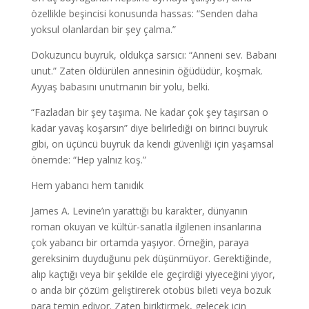
özellikle beşincisi konusunda hassas: “Senden daha
yoksul olanlardan bir şey çalma.”
Dokuzuncu buyruk, oldukça sarsıcı: “Anneni sev. Babanı
unut.” Zaten öldürülen annesinin öğüdüdür, koşmak.
Ayyaş babasını unutmanın bir yolu, belki.
“Fazladan bir şey taşıma. Ne kadar çok şey taşırsan o
kadar yavaş koşarsın” diye belirlediği on birinci buyruk
gibi, on üçüncü buyruk da kendi güvenliği için yaşamsal
önemde: “Hep yalnız koş.”
Hem yabancı hem tanıdık
James A. Levine’ın yarattığı bu karakter, dünyanın
roman okuyan ve kültür-sanatla ilgilenen insanlarına
çok yabancı bir ortamda yaşıyor. Örneğin, paraya
gereksinim duyduğunu pek düşünmüyor. Gerektiğinde,
alıp kaçtığı veya bir şekilde ele geçirdiği yiyeceğini yiyor,
o anda bir çözüm geliştirerek otobüs bileti veya bozuk
para temin ediyor. Zaten biriktirmek, gelecek için