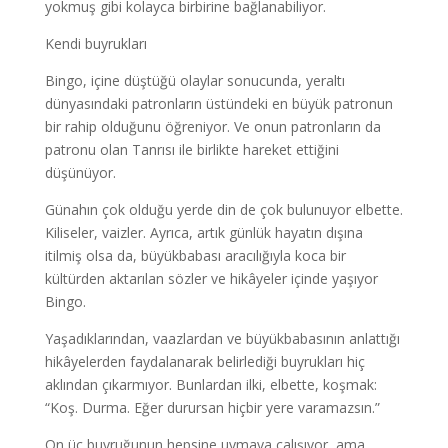
yokmuş gibi kolayca birbirine bağlanabiliyor.
Kendi buyrukları
Bingo, içine düştüğü olaylar sonucunda, yeraltı
dünyasındaki patronların üstündeki en büyük patronun
bir rahip olduğunu öğreniyor. Ve onun patronların da
patronu olan Tanrısı ile birlikte hareket ettiğini
düşünüyor.
Günahın çok olduğu yerde din de çok bulunuyor elbette.
Kiliseler, vaizler. Ayrıca, artık günlük hayatın dışına
itilmiş olsa da, büyükbabası aracılığıyla koca bir
kültürden aktarılan sözler ve hikâyeler içinde yaşıyor
Bingo.
Yaşadıklarından, vaazlardan ve büyükbabasının anlattığı
hikâyelerden faydalanarak belirlediği buyrukları hiç
aklından çıkarmıyor. Bunlardan ilki, elbette, koşmak:
“Koş. Durma. Eğer durursan hiçbir yere varamazsın.”
On üç buyruğunun hepsine uymaya çalışıyor, ama