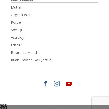
Mutfak
Organik İşler
Portre
Söyleşi
Astroloji
Etkinlik
Büyüklere Masallar
Kimin Hayatını Yaşıyorsun
Elegant Themes
tarafından tasarlandı. |
WordPress
gururla sunar.