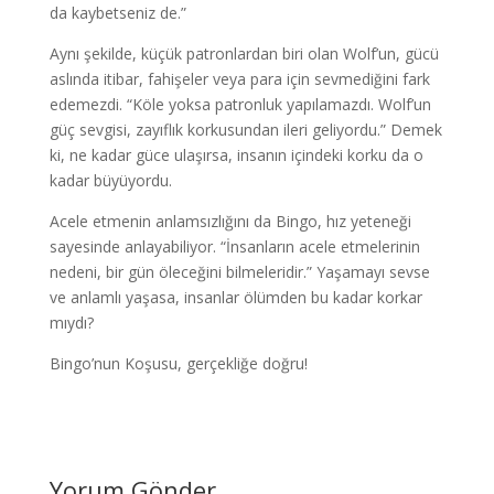
da kaybetseniz de.”
Aynı şekilde, küçük patronlardan biri olan Wolf’un, gücü
aslında itibar, fahişeler veya para için sevmediğini fark
edemezdi. “Köle yoksa patronluk yapılamazdı. Wolf’un
güç sevgisi, zayıflık korkusundan ileri geliyordu.” Demek
ki, ne kadar güce ulaşırsa, insanın içindeki korku da o
kadar büyüyordu.
Acele etmenin anlamsızlığını da Bingo, hız yeteneği
sayesinde anlayabiliyor. “İnsanların acele etmelerinin
nedeni, bir gün öleceğini bilmeleridir.” Yaşamayı sevse
ve anlamlı yaşasa, insanlar ölümden bu kadar korkar
mıydı?
Bingo’nun Koşusu, gerçekliğe doğru!
Yorum Gönder