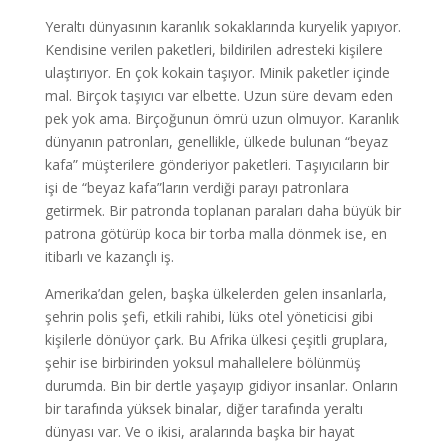
Yeraltı dünyasının karanlık sokaklarında kuryelik yapıyor.
Kendisine verilen paketleri, bildirilen adresteki kişilere
ulaştırıyor. En çok kokain taşıyor. Minik paketler içinde
mal. Birçok taşıyıcı var elbette. Uzun süre devam eden
pek yok ama. Birçoğunun ömrü uzun olmuyor. Karanlık
dünyanın patronları, genellikle, ülkede bulunan “beyaz
kafa” müşterilere gönderiyor paketleri. Taşıyıcıların bir
işi de “beyaz kafa”ların verdiği parayı patronlara
getirmek. Bir patronda toplanan paraları daha büyük bir
patrona götürüp koca bir torba malla dönmek ise, en
itibarlı ve kazançlı iş.
Amerika’dan gelen, başka ülkelerden gelen insanlarla,
şehrin polis şefi, etkili rahibi, lüks otel yöneticisi gibi
kişilerle dönüyor çark. Bu Afrika ülkesi çeşitli gruplara,
şehir ise birbirinden yoksul mahallelere bölünmüş
durumda. Bin bir dertle yaşayıp gidiyor insanlar. Onların
bir tarafında yüksek binalar, diğer tarafında yeraltı
dünyası var. Ve o ikisi, aralarında başka bir hayat