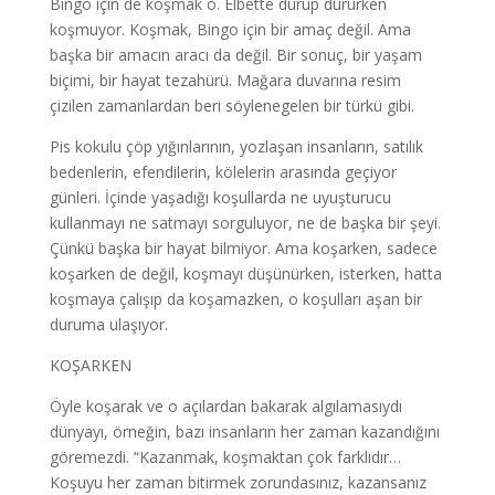
Bingo için de koşmak o. Elbette durup dururken
koşmuyor. Koşmak, Bingo için bir amaç değil. Ama
başka bir amacın aracı da değil. Bir sonuç, bir yaşam
biçimi, bir hayat tezahürü. Mağara duvarına resim
çizilen zamanlardan beri söylenegelen bir türkü gibi.
Pis kokulu çöp yığınlarının, yozlaşan insanların, satılık
bedenlerin, efendilerin, kölelerin arasında geçiyor
günleri. İçinde yaşadığı koşullarda ne uyuşturucu
kullanmayı ne satmayı sorguluyor, ne de başka bir şeyi.
Çünkü başka bir hayat bilmiyor. Ama koşarken, sadece
koşarken de değil, koşmayı düşünürken, isterken, hatta
koşmaya çalışıp da koşamazken, o koşulları aşan bir
duruma ulaşıyor.
KOŞARKEN
Öyle koşarak ve o açılardan bakarak algılamasıydı
dünyayı, örneğin, bazı insanların her zaman kazandığını
göremezdi. “Kazanmak, koşmaktan çok farklıdır…
Koşuyu her zaman bitirmek zorundasınız, kazansanız