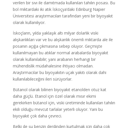
verilen bir sıvı ile damıtmada kullanılan tahılın posası. Bu
bol miktardaki iki atık İskoçya’daki Edinburg Napier
Üniversitesi araştırmacıları tarafından yeni bir biyoyakıt
olarak kullanılıyor.
İskoçların, yılda yaklaşık altı milyar dolarlık viski
alışkanlıkları var ve bu alışkanlık önemli miktarda ale ile
posanın açığa çıkmasına sebep oluyor. Geçmişte
kullanılmayan bu atıklar normal arabalarda biyoyakıt
olarak kullanılabilir; yani arabanın herhangi bir
mühendislik müdahalesine ihtiyacı olmadan.
Araştırmacılar bu biyoyakıtın uçak yakıtı olarak dahi
kullanılabileceğini ileri sürüyorlar.
Bütanol olarak bilinen biyoyakıt etanolden otuz kat
daha güçlü. Etanol için özel olarak mısır ekimi
gerekirken bütanol için, viski üretiminde kullanılan tahılın
ekili olduğu mevcut tarlalar yeterli oluyor. Yani bu
biyoyakıt çok daha çevreci.
Belki de şu benzin derdinden kurtulmak için daha çok