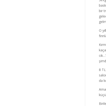
bask
bir 
gele
gelm
O yı
fırı
Kırm
kaça
cık…
şimd
8 TL
salo
da k
Ama 
küçü
Biri