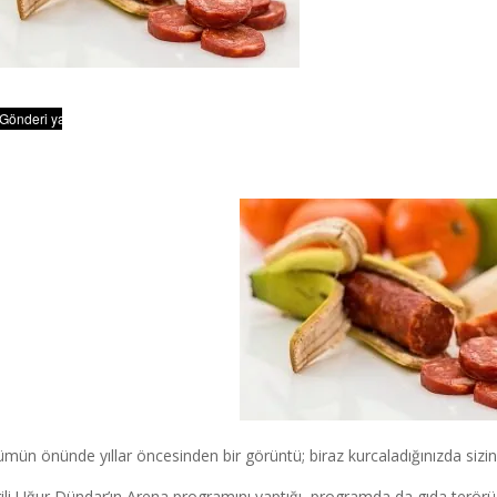
mün önünde yıllar öncesinden bir görüntü; biraz kurcaladığınızda siz
ili Uğur Dündar’ın Arena programını yaptığı, programda da gıda terörü, h