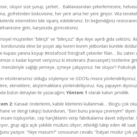
ısır, oluyor size şurup, şerbet… Baklavasından şekerlemesine, hel
na, gofretinden bisküvisine, her yere ama her yere giriyor. Vita teneke
kelerde internetten bile sipariş edebilirsiniz. En beğendiğiniz restoranı
athanesine girin, karşınızda göreceksiniz.
siyel müşterileri “bilinçli” ve “bilinçsiz” diye ikiye ayırdı gıda sektörü.
koridorunda eline bir poşet alıp kıvrım kıvrım jelibonları kürekle dol
e kupası yanına koyup #instafood fotoğrafı çekenler filan… Bu zaten ayrı 
imize o kadar kıymet veriyoruz ki intolerans (hassasiyet) testlerine giri
t menüleriyle sağlığı yemeye, içmeye çalışıyoruz. Ne oluyor? Psikoloji
en intoleransımız olduğu söyleniyor ve GDO’lu mısıra yönlendiriliyoruz.
lere, ekmeklere, atıştırmalıklara yönlendiriliyoruz. Kaş yapayım diyoru
nda bütün detayları ile yazacağım;
Yöntem 1
olarak kalsın şimdilik.
tem 2:
Kanaat önderlerini, kabile liderlerini kullanmak… Blog’u çok ok
 hane ve dengi takipçi bulunduran, “Ben bunu paraya çevireyim” diyen 
insanı topluyorlar, cep harçlıklarını verip fabrikalarına davet ediyorlar.
tıyor, grup ağzı açık şekilde müdürü izliyor, etkinliği takip eden 48 sa
ğunu yazıyor. “Niye masum?” sorusunun cevabı; “İtalyan müdür çok yakı