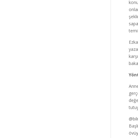
konu
onlar
şekl
sapa
temiz
Ezkaz
yaza
karş
baka
Yön
Anne
gerç
değe
tutu
@bil
Başl
övüyo