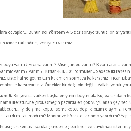
lara cevaplar… Bunun adı
Yöntem 4
. Sizler soruyorsunuz, onlar yanıtl
un içinde tatlandırıcı, koruyucu var mı?
.
ki boya var mı? Aroma var mı? Mısır şurubu var mı? Kıvam artırıcı va
Var mı? Var mı? Var mı? Bunlar 40’lı, 50’li formüller… Sadece iki tanesini 
sınız. Liste haline getirip tüm kalemleri sormaya kalkarsanız “Ticari itib
amalar ile karşılaşırsınız. Örnekler bir değil bin değil… Vallahi yoruluyor
tem 5:
Bir şeyi saklarken başka bir yanını boyamak. Bu, pazarcıların ku
rlama literatürüne girdi. Örneğin pazarda en çok vurgulanan şey nedir? 
bbetleri… İyi de şimdi koptu, sonra koptu değil ki bizim olayımız. To
isit atıldı mı, atılmadı mı? Mantar ve böcekte ilaçlama yapıldı mı? Yapıld
lması gereken asıl sorular gündeme getirilmez ve duyulması istenmeye