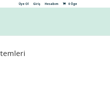
Üye Ol
Giriş
Hesabım
0 Öge
temleri