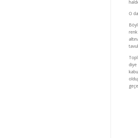
hald
O da
Böyl
renk 
altı
tavu
Topl
diye
kabu
oldu
geçe