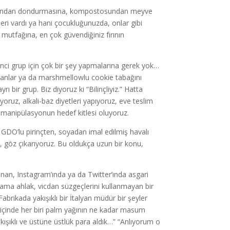
vasından dondurmasına, kompostosundan meyve
leri vardı ya hani çocukluğunuzda, onlar gibi
n mutfağına, en çok güvendiğiniz fırının
 İkinci grup için çok bir şey yapmalarına gerek yok…
duranlar ya da marshmellowlu cookie tabağını
bir grup. Biz diyoruz ki “Bilinçliyiz.” Hatta
yoruz, alkali-baz diyetleri yapıyoruz, eve teslim
k manipülasyonun hedef kitlesi oluyoruz.
 GDO’lu pirinçten, soyadan imal edilmiş havalı
z, göz çıkarıyoruz. Bu oldukça uzun bir konu,
unan, Instagram’ında ya da Twitter’ında asgari
ama ahlak, vicdan süzgeçlerini kullanmayan bir
 Fabrikada yakışıklı bir İtalyan müdür bir şeyler
at içinde her biri palm yağının ne kadar masum
şıklı ve üstüne üstlük para aldık…” “Anlıyorum o