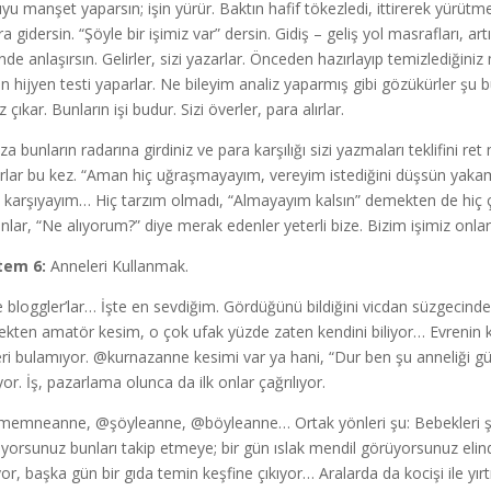
yu manşet yaparsın; işin yürür. Baktın hafif tökezledi, ittirerek yürütmeye
a gidersin. “Şöyle bir işimiz var” dersin. Gidiş – geliş yol masrafları, ar
inde anlaşırsın. Gelirler, sizi yazarlar. Önceden hazırlayıp temizlediğini
n hijyen testi yaparlar. Ne bileyim analiz yaparmış gibi gözükürler şu b
 çıkar. Bunların işi budur. Sizi överler, para alırlar.
a bunların radarına girdiniz ve para karşılığı sizi yazmaları teklifini re
rlar bu kez. “Aman hiç uğraşmayayım, vereyim istediğini düşsün yakamdan
ı karşıyayım… Hiç tarzım olmadı, “Almayayım kalsın” demekten de hiç 
nlar, “Ne alıyorum?” diye merak edenler yeterli bize. Bizim işimiz onlar
tem 6:
Anneleri Kullanmak.
 bloggler’lar… İşte en sevdiğim. Gördüğünü bildiğini vicdan süzgecind
ekten amatör kesim, o çok ufak yüzde zaten kendini biliyor… Evrenin ka
ri bulamıyor. @kurnazanne kesimi var ya hani, “Dur ben şu anneliği gü
yor. İş, pazarlama olunca da ilk onlar çağrılıyor.
memneanne, @şöyleanne, @böyleanne… Ortak yönleri şu: Bebekleri şiri
ıyorsunuz bunları takip etmeye; bir gün ıslak mendil görüyorsunuz el
r, başka gün bir gıda temin keşfine çıkıyor… Aralarda da kocişi ile yırtık 