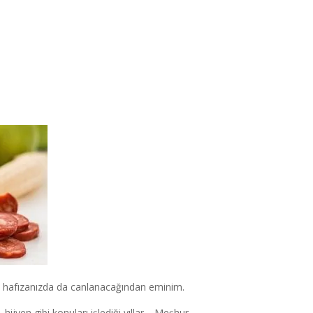
in hafızanızda da canlanacağından eminim.
ijyen gibi konuları işlediği yıllar… Meşhur