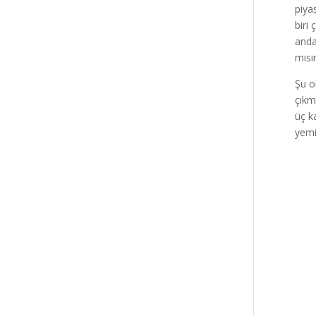
piya
biri
anda
mısı
Şu o
çıkm
üç k
yemi