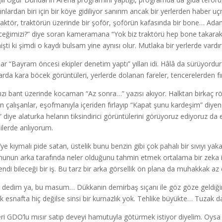
ınlardan biri için bir köye gidiliyor sanırım ancak bir yerlerden haber u
traktör, traktörün üzerinde bir şoför, şoförün kafasında bir bone… Adam
ceğimizi?” diye soran kameramana “Yok biz traktörü hep bone takara
işti ki şimdi o kaydı bulsam yine aynısı olur. Mutlaka bir yerlerde vardır
llar “Bayram öncesi ekipler denetim yaptı” yılları idi. Hâlâ da sürüyord
nlarda kara böcek görüntüleri, yerlerde dolanan fareler, tencerelerden f
ızı bant üzerinde kocaman “Az sonra…” yazısı akıyor. Halktan birkaç 
n çalışanlar, eşofmanıyla içeriden fırlayıp “Kapat şunu kardeşim” diyen 
” diye alaturka helanın tiksindirici görüntülerini görüyoruz ediyoruz d
ilerde anlıyorum.
’ye kıymalı pide satan, üstelik bunu benzin gibi çok pahalı bir sıvıyı yak
nunun arka tarafında neler olduğunu tahmin etmek ortalama bir zeka 
endi bileceği bir iş. Bu tarz bir arka görsellik ön plana da muhakkak az
dedim ya, bu masum… Dükkanın demirbaş sıçanı ile göz göze geldiğ
k esnafta hiç değilse sinsi bir kurnazlık yok. Tehlike büyükte… Tuzak 
leri GDO’lu mısır satıp deveyi hamutuyla götürmek istiyor diyelim. Oysa