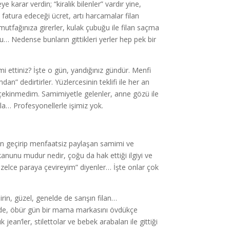
 karar verdin; “kiralık bilenler” vardır yine,
tı fatura edeceği ücret, artı harcamalar filan
z mutfağınıza girerler, kulak çubuğu ile filan saçma
u… Nedense bunların gittikleri yerler hep pek bir
t mi ettiniz? İşte o gün, yandığınız gündür. Menfi
” dedirtirler. Yüzlercesinin teklifi ile her an
çekinmedim. Samimiyetle gelenler, anne gözü ile
la… Profesyonellerle işimiz yok.
en geçirip menfaatsiz paylaşan samimi ve
nunu mudur nedir, çoğu da hak ettiği ilgiyi ve
zelce paraya çevireyim” diyenler… İşte onlar çok
n, güzel, genelde de sarışın filan…
inde, öbür gün bir mama markasını övdükçe
jean’ler, stilettolar ve bebek arabaları ile gittiği