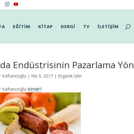
FA
EĞİTİM
KİTAP
DERGİ
TV
İLETİŞİM
da Endüstrisinin Pazarlama Yön
r Kaftancıoğlu
| Nis 9, 2017 |
Organik İşler
r Kaftancıoğlu
Kimdir?