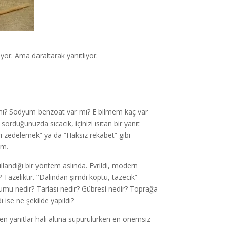
ıyor. Ama daraltarak yanıtlıyor.
r mı? Sodyum benzoat var mı? E bilmem kaç var
sorduğunuzda sıcacık, içinizi ısıtan bir yanıt
arı zedelemek” ya da “Haksız rekabet” gibi
um.
llandığı bir yöntem aslında. Evrildi, modern
Tazeliktir. “Dalından şimdi koptu, tazecik”
humu nedir? Tarlası nedir? Gübresi nedir? Toprağa
ı ise ne şekilde yapıldı?
n yanıtlar halı altına süpürülürken en önemsiz