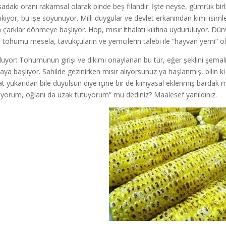
sadaki oranı rakamsal olarak binde beş filandır. İşte neyse, gümrük birli
 çıkıyor, bu işe soyunuyor. Milli duygular ve devlet erkanından kimi isimle
 çarklar dönmeye başlıyor. Hop, mısır ithalatı kılıfına uyduruluyor. D
r tohumu mesela, tavukçuların ve yemcilerin talebi ile “hayvan yemi” ol
luyor: Tohumunun girişi ve dikimi onaylanan bu tür, eğer şeklini şemalın
aya başlıyor. Sahilde gezinirken mısır alıyorsunuz ya haşlanmış, bilin
at yukarıdan bile duyulsun diye içine bir de kimyasal eklenmiş bardak 
yorum, oğlanı da uzak tutuyorum” mu dediniz? Maalesef yanıldınız.