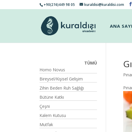
+90(216)449 98 05
kuraldisi@kuraldisi.com
ANA SAY
Gı
TÜMÜ
Homo Novus
Pına
Bireysel/Kişisel Gelişim
Pına
Zihin Beden Ruh Sağlığı
Bütüne Katkı
Çeşni
Kalem Kutusu
Mutfak