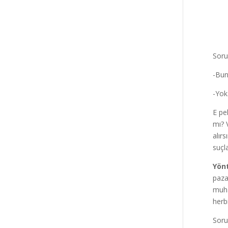
Soru
-Bun
-Yok
E pe
mı? 
alır
suçl
Yön
paza
muha
herb
Soru