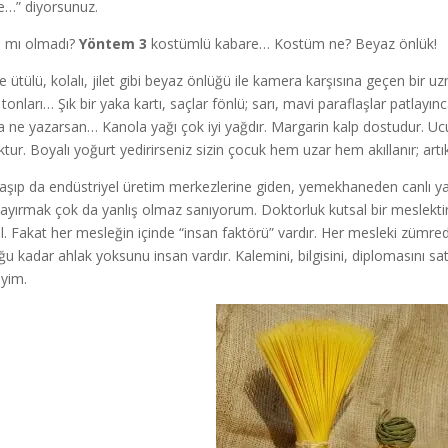
e…” diyorsunuz.
 mı olmadı?
Yöntem 3
kostümlü kabare… Kostüm ne? Beyaz önlük!
e ütülü, kolalı, jilet gibi beyaz önlüğü ile kamera karşısına geçen bi
tonları… Şık bir yaka kartı, saçlar fönlü; sarı, mavi paraflaşlar patlayın
na ne yazarsan… Kanola yağı çok iyi yağdır. Margarin kalp dostudur. Ucu
ktur. Boyalı yoğurt yedirirseniz sizin çocuk hem uzar hem akıllanır; art
aşıp da endüstriyel üretim merkezlerine giden, yemekhaneden canlı yay
 ayırmak çok da yanlış olmaz sanıyorum. Doktorluk kutsal bir meslektir; 
l. Fakat her mesleğin içinde “insan faktörü” vardır. Her mesleki zümred
ğu kadar ahlak yoksunu insan vardır. Kalemini, bilgisini, diplomasını 
yim.