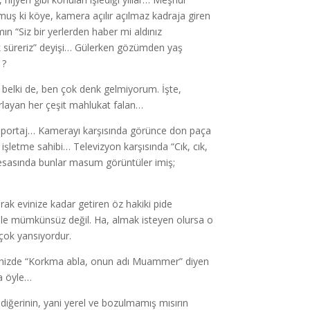
çmuş ki köye, kamera açılır açılmaz kadraja giren
ın “Siz bir yerlerden haber mi aldınız
k süreriz” deyişi… Gülerken gözümden yaş
 ?
ur belki de, ben çok denk gelmiyorum. İşte,
ırlayan her çeşit mahlukat falan…
röportaj… Kamerayı karşısında görünce don paça
işletme sahibi… Televizyon karşısında “Cık, cık,
a esasında bunlar masum görüntüler imiş;
arak evinize kadar getiren öz hakiki pide
ile mümkünsüz değil. Ha, almak isteyen olursa o
 çok yansıyordur.
inizde “Korkma abla, onun adı Muammer” diyen
da öyle…
 diğerinin, yani yerel ve bozulmamış mısırın