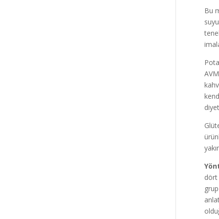
Bu m
suyu
tene
imal
Potan
AVM 
kahv
kend
diye
Glüt
ürün
yakı
Yön
dört
grup 
anla
oldu