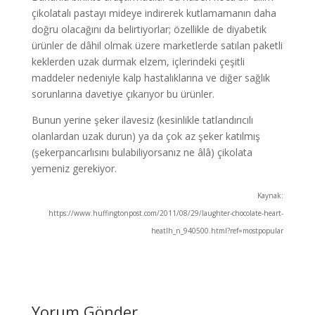
çikolatalı pastayı mideye indirerek kutlamamanın daha
doğru olacağını da belirtiyorlar; özellikle de diyabetik
ürünler de dâhil olmak üzere marketlerde satılan paketli
keklerden uzak durmak elzem, içlerindeki çeşitli
maddeler nedeniyle kalp hastalıklarına ve diğer sağlık
sorunlarına davetiye çıkarıyor bu ürünler.
Bunun yerine şeker ilavesiz (kesinlikle tatlandırıcılı
olanlardan uzak durun) ya da çok az şeker katılmış
(şekerpancarlısını bulabiliyorsanız ne âlâ) çikolata
yemeniz gerekiyor.
Kaynak:
https://www.huffingtonpost.com/2011/08/29/laughter-chocolate-heart-
heatlh_n_940500.html?ref=mostpopular
Yorum Gönder