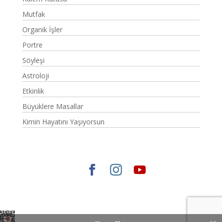
Mutfak
Organik İşler
Portre
Söyleşi
Astroloji
Etkinlik
Büyüklere Masallar
Kimin Hayatını Yaşıyorsun
Elegant Themes
tarafından tasarlandı. |
WordPress
gururla sunar.