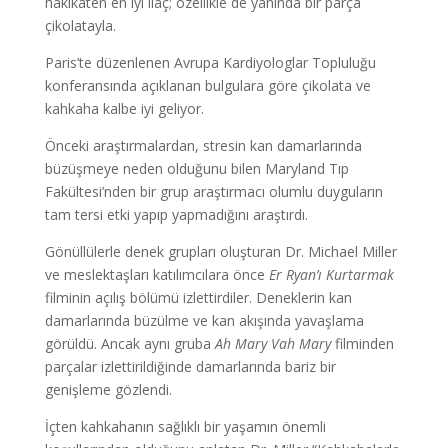
hakikaten en iyi ilaç; özellikle de yanında bir parça
çikolatayla.
Paris’te düzenlenen Avrupa Kardiyologlar Topluluğu
konferansında açıklanan bulgulara göre çikolata ve
kahkaha kalbe iyi geliyor.
Önceki araştırmalardan, stresin kan damarlarında
büzüşmeye neden olduğunu bilen Maryland Tıp
Fakültesi’nden bir grup araştırmacı olumlu duyguların
tam tersi etki yapıp yapmadığını araştırdı.
Gönüllülerle denek grupları oluşturan Dr. Michael Miller
ve meslektaşları katılımcılara önce
Er Ryan’ı Kurtarmak
filminin açılış bölümü izlettirdiler. Deneklerin kan
damarlarında büzülme ve kan akışında yavaşlama
görüldü. Ancak aynı gruba
Ah Mary Vah Mary
filminden
parçalar izlettirildiğinde damarlarında bariz bir
genişleme gözlendi.
İçten kahkahanın sağlıklı bir yaşamın önemli