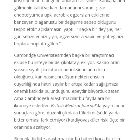
koşullarından olduğunu anlatan Dr. Miller “Kahkahalarla
gülmenin kalbi ve kan damarlarını saran iç zar
endotelyumda tıpkı aerobik egzersizin etkilerine
benzeyen olağanüstü bir değişime sebep olduğunu
tespit ettik” açıklamasını yaptı. “Başka bir deyişle, her
gün sebzelerinizi yiyin, egzersizinizi yapın ve göbeğinizi
hoplata hoplata gülün.”
Cambridge Üniversitesi’nden başka bir araştırmacı
ekipse bu listeye bir de çikolatayı ekliyor. Kakao oranı
yüksek siyah çikolatanın antioksidanlarla dolu
olduğunu, kan basıncını düşürmekten ensülin
duyarlılığında hatırı sayılır bir artışa kadar sağlığımıza
önemli katkıda bulunduğunu epeydir biliyorduk zaten.
Ama Cambridge’li araştırmacılar bu faydalara bir
ikramiye eklediler.
British Medical Journal
’da yayımlanan
sonuçlara göre, düzenli çikolata tüketimi (sütlü ya da
bitter olması fark etmiyor) kardiyovasküler riski üçte bir
oranında azaltıyor.
Bununla birlikte araştırmacılar bu haberi koca bir dilim