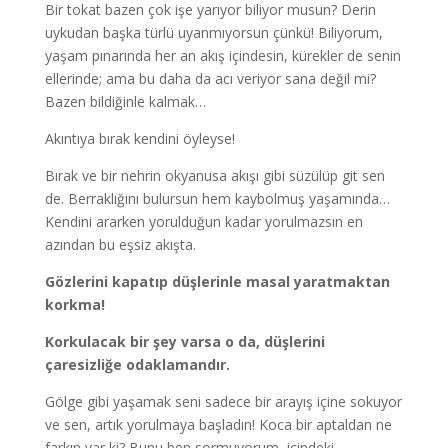
Bir tokat bazen çok işe yarıyor biliyor musun? Derin
uykudan başka türlü uyanmıyorsun çünkü! Biliyorum,
yaşam pınarında her an akış içindesin, kürekler de senin
ellerinde; ama bu daha da acı veriyor sana değil mi?
Bazen bildiğinle kalmak…
Akıntıya bırak kendini öyleyse!
Bırak ve bir nehrin okyanusa akışı gibi süzülüp git sen
de. Berraklığını bulursun hem kaybolmuş yaşamında…
Kendini ararken yorulduğun kadar yorulmazsın en
azından bu eşsiz akışta.
Gözlerini kapatıp düşlerinle masal yaratmaktan
korkma!
Korkulacak bir şey varsa o da, düşlerini
çaresizliğe odaklamandır.
Gölge gibi yaşamak seni sadece bir arayış içine sokuyor
ve sen, artık yorulmaya başladın! Koca bir aptaldan ne
farkın var ki? Bunu ben sormuyorum, içindeki