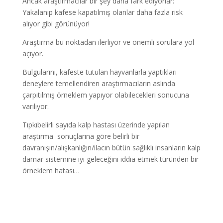
Ancak araştırmacılar bir şey daha fark ediyorlar:
Yakalanıp kafese kapatılmış olanlar daha fazla risk
alıyor gibi görünüyor!
Araştırma bu noktadan ilerliyor ve önemli sorulara yol
açıyor.
Bulgularını, kafeste tutulan hayvanlarla yaptıkları
deneylere temellendiren araştırmacıların aslında
çarpıtılmış örneklem yapıyor olabilecekleri sonucuna
varılıyor.
Tıpkıbelirli sayıda kalp hastası üzerinde yapılan
araştırma sonuçlarına göre belirli bir
davranışın/alışkanlığın/ilacın bütün sağlıklı insanların kalp
damar sistemine iyi geleceğini iddia etmek türünden bir
örneklem hatası…