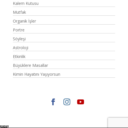
Kalem Kutusu
Mutfak
Organik İşler
Portre
Söyleşi
Astroloji
Etkinlik
Büyüklere Masallar
Kimin Hayatını Yaşıyorsun
Elegant Themes
tarafından tasarlandı. |
WordPress
gururla sunar.