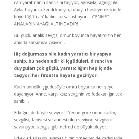
can yaratmanın sancısını taşıyor, ağrısıyla, ağırlığı ile.
Aylar boyunca kendi kanıyla, ruhuyla besleyerek içinde
büyüttüğü ‘can’ kadını kutsallaştırıyor…. CENNET
ANALARIN AYAĞI ALTINDADIR!
Bu güçlü analık sevgisi ömür boyunca hayatımızın her
anında karşımıza çıkıyor…
Hiç doğurmasa bile kadın yaratıcı bir yapıya
sahip, bu nedenledir ki içgüdüleri, direnci ve
duyguları çok güçlü, yaratıcılığını hep içinde
taşıyor, her fırsatta hayata geçiriyor.
Kadın annelik içgüdüsüyle ömrü boyunca her şeye
dayanıyor. Anne, karşılıksız sevginin ve fedakarlığın tek
sahibi…
Erkeğini de böyle seviyor… Yerine göre onun kadını,
sevgilisi, fahişesi ve annesi olup seviyor, sevgisini
savunuyor, sevgisi gibi nefreti de büyük oluyor.
Erkek arkadaşım, acımasızlığın örneğinin de kadınlarda