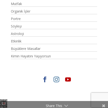
Mutfak
Organik İşler
Portre
Söyleşi
Astroloji
Etkinlik
Büyüklere Masallar
Kimin Hayatını Yaşıyorsun
Elegant Themes
tarafından tasarlandı. |
WordPress
gururla sunar.
Share This