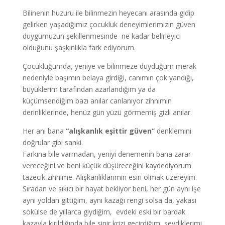
Bilinenin huzuru ile bilinmezin heyecanı arasında gidip
gelirken yaşadığımız çocukluk deneyimlerimizin güven
duygumuzun şekillenmesinde ne kadar belirleyici
olduğunu şaşkınlıkla fark ediyorum.
Çocukluğumda, yeniye ve bilinmeze duyduğum merak
nedeniyle başımın belaya girdiği, canımın çok yandığı,
büyüklerim tarafından azarlandığım ya da
küçümsendiğim bazı anılar canlanıyor zihnimin
derinliklerinde, henüz gün yüzü görmemiş gizli anılar.
Her anı bana
“alışkanlık eşittir güven”
denklemini
doğrular gibi sanki.
Farkına bile varmadan, yeniyi denemenin bana zarar
vereceğini ve beni küçük düşüreceğini kaydediyorum
tazecik zihnime. Alışkanlıklarımın esiri olmak üzereyim.
Sıradan ve sıkıcı bir hayat bekliyor beni, her gün aynı işe
aynı yoldan gittiğim, aynı kazağı rengi solsa da, yakası
sökülse de yıllarca giydiğim, evdeki eski bir bardak
kazayla kırıldığında bile sinir krizi geçirdiğim, sevdiklerimi