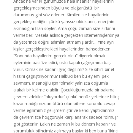
Ancak ne var ki günümüzde hâlâ insanlar hayallerinin
gerçekleşmesinden büyülü ve olağanüstü bir
durummuş gibi söz ederler. Kimileri ise hayallerinin
gerçekleşmediğini çünkü şanssız olduklarını, enerjinin
akmadığını filan söyler. Ama çoğu zaman size sırlarını
vermezler. Mesela aslında gerçekten istememişlerdir ya
da yeterince doğru adımları atmamışlardır… Yine aynı
kişiler gerçekleştirdikleri hayallerinden bahsederken
“Sonunda hayallerim gerçek oldu” diyerek olmak
eyleminin pasifize edici, üstü kapalı çağrışımına baş
vurur. Olmak ne kadar ilginç değil mi? Size sihirli bir el
hissini çağrıştırıyor mu? Halbuki ben bu eylemi pek
sevmem. İnsanoğlu için ‘’olmak’’ yalnızca doğumla
alakalı bir kelime olabilir. Çocukluğumuzda bir bakıma
çevremizdekiler ‘’oluyordur’’ çünkü henüz yeterince bilinç
kazanmadığımızdan ötürü olan bitene sorumlu cevap
verme eğilimimiz gelişmemiştir ve kendi yaptıklarımız
da çevremizce hoşgörüyle karşılanarak sadece ‘’olmuş’’
gibi gösterilir. Lakin ne zaman ki bu dönem kapanır ve
sorumluluk bilincimiz açılmaya başlar ki ben buna ‘’ikinci