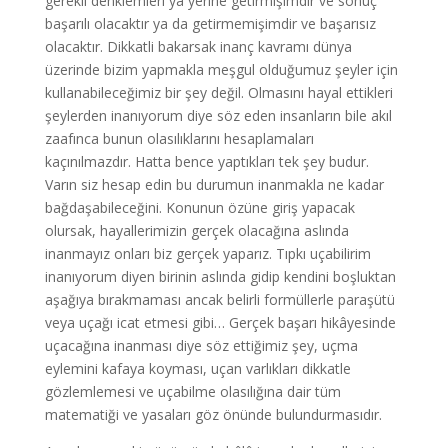
gerekli denklemleri ya yerine getirmişimdir ve sonuç
başarılı olacaktır ya da getirmemişimdir ve başarısız
olacaktır. Dikkatli bakarsak inanç kavramı dünya
üzerinde bizim yapmakla meşgul olduğumuz şeyler için
kullanabileceğimiz bir şey değil. Olmasını hayal ettikleri
şeylerden inanıyorum diye söz eden insanların bile akıl
zaafınca bunun olasılıklarını hesaplamaları
kaçınılmazdır. Hatta bence yaptıkları tek şey budur.
Varın siz hesap edin bu durumun inanmakla ne kadar
bağdaşabileceğini. Konunun özüne giriş yapacak
olursak, hayallerimizin gerçek olacağına aslında
inanmayız onları biz gerçek yaparız. Tıpkı uçabilirim
inanıyorum diyen birinin aslında gidip kendini boşluktan
aşağıya bırakmaması ancak belirli formüllerle paraşütü
veya uçağı icat etmesi gibi… Gerçek başarı hikâyesinde
uçacağına inanması diye söz ettiğimiz şey, uçma
eylemini kafaya koyması, uçan varlıkları dikkatle
gözlemlemesi ve uçabilme olasılığına dair tüm
matematiği ve yasaları göz önünde bulundurmasıdır.