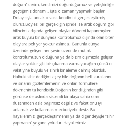
doğum’’ derim; kendimizi doğurduğumuz ve yetişkinliğe
geçtiğimiz dönem… İşte o zaman ‘’yapmak’’ başlar.
Dolayısıyla ancak o vakit kendimizi gerçekleştirmiş
oluruz.Böylesi bir gerçekliğin içinde ise artık doğum gibi
bilincimiz dışında gelişen olaylar dönemi kapanmışken
artık büyülü bir dünyada kontrolümüz dışında olan biten
olaylara pek yer yoktur aslında. Bununla dünya
üzerinde gelişen her şeyin üzerinde mutlak
kontrolümüzün olduğuna ya da bizim dışımızda gelişen
olaylar yoktur gibi bir çıkarıma varmayacağım çünkü o
vakit yine büyülü ve sihirli bir aleme dalmış olurduk.
Halbuki sihir dediğimiz şey bile doğanın belli kurallarını
ve sırlarını gözlemlemenin ve onları formüllere
dökmenin ta kendisidir.Doğanın kendiliğinden gibi
görünse de aslında sistemli bir akışa sahip olan
düzeninden asla bağımsız değiliz ve fakat onu iyi
anlamak ve kullanmak mecburiyetindeyiz. Bu
hayallerimizi gerçekleştirmenin ya da diğer deyişle ‘’sihir
yapmanın’’ yegane yoludur. Hayallerimizi