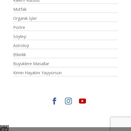
Kalem Kutusu
Mutfak
Organik İşler
Portre
Söyleşi
Astroloji
Etkinlik
Büyüklere Masallar
Kimin Hayatını Yaşıyorsun
Elegant Themes
tarafından tasarlandı. |
WordPress
gururla sunar.