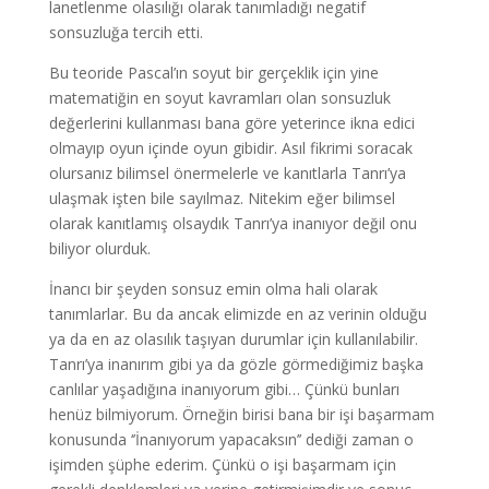
lanetlenme olasılığı olarak tanımladığı negatif
sonsuzluğa tercih etti.
Bu teoride Pascal’ın soyut bir gerçeklik için yine
matematiğin en soyut kavramları olan sonsuzluk
değerlerini kullanması bana göre yeterince ikna edici
olmayıp oyun içinde oyun gibidir. Asıl fikrimi soracak
olursanız bilimsel önermelerle ve kanıtlarla Tanrı’ya
ulaşmak işten bile sayılmaz. Nitekim eğer bilimsel
olarak kanıtlamış olsaydık Tanrı’ya inanıyor değil onu
biliyor olurduk.
İnancı bir şeyden sonsuz emin olma hali olarak
tanımlarlar. Bu da ancak elimizde en az verinin olduğu
ya da en az olasılık taşıyan durumlar için kullanılabilir.
Tanrı’ya inanırım gibi ya da gözle görmediğimiz başka
canlılar yaşadığına inanıyorum gibi… Çünkü bunları
henüz bilmiyorum. Örneğin birisi bana bir işi başarmam
konusunda ‘’İnanıyorum yapacaksın’’ dediği zaman o
işimden şüphe ederim. Çünkü o işi başarmam için