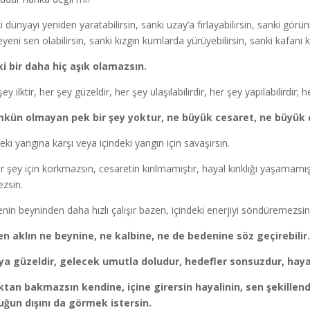
i dünyayı yeniden yaratabilirsin, sanki uzay’a fırlayabilirsin, sanki görün
eyeni sen olabilirsin, sanki kızgın kumlarda yürüyebilirsin, sanki kafanı k
i bir daha hiç aşık olamazsın.
ey ilktir, her şey güzeldir, her şey ulaşılabilirdir, her şey yapılabilirdir;
kün olmayan pek bir şey yoktur, ne büyük cesaret, ne büyük 
deki yangına karşı veya içindeki yangın için savaşırsın.
ir şey için korkmazsın, cesaretin kırılmamıştır, hayal kırıklığı yaşamamı
ezsin.
nin beyninden daha hızlı çalışır bazen, içindeki enerjiyi söndüremezsin
n aklın ne beynine, ne kalbine, ne de bedenine söz geçirebilir.
a güzeldir, gelecek umutla doludur, hedefler sonsuzdur, haya
tan bakmazsın kendine, içine girersin hayalinin, sen şekillendi
ğun dışını da görmek istersin.