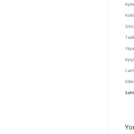
Aşıl
Kokl
Görü
Tadı
Yaşa
Ayış
Cam 
Edil
Sah
Yo