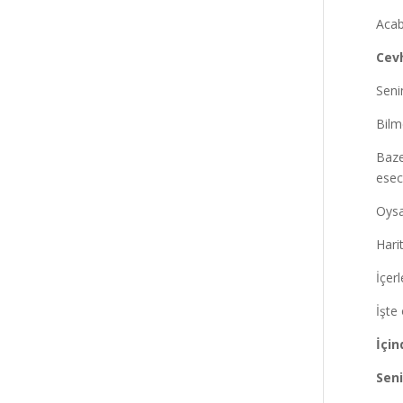
Acab
Cevh
Seni
Bilm
Baze
esec
Oysa
Hari
İçer
İşte
İçin
Seni