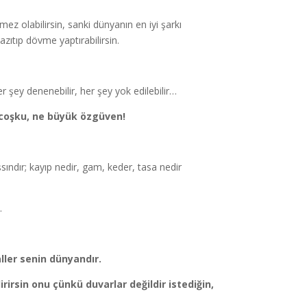
mez olabilirsin, sanki dünyanın en iyi şarkı
azıtıp dövme yaptırabilirsin.
 her şey denenebilir, her şey yok edilebilir…
coşku, ne büyük özgüven!
şsındır; kayıp nedir, gam, keder, tasa nedir
.
ller senin dünyandır.
rirsin onu çünkü duvarlar değildir istediğin,