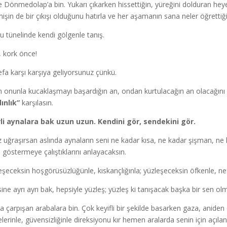
 Dönmedolap’a bin. Yukarı çıkarken hissettiğin, yüreğini dolduran heyeca
inişin de bir çıkışı olduğunu hatırla ve her aşamanın sana neler öğretti
u tünelinde kendi gölgenle tanış.
, kork önce!
defa karşı karşıya geliyorsunuz çünkü.
n onunla kucaklaşmayı başardığın an, ondan kurtulacağın an olacağını da
ınlık”
karşılasın.
rli aynalara bak uzun uzun. Kendini gör, sendekini gör.
z uğraşırsan aslında aynaların seni ne kadar kısa, ne kadar şişman, ne k
 göstermeye çalıştıklarını anlayacaksın.
eşeceksin hoşgörüsüzlüğünle, kıskançlığınla; yüzleşeceksin öfkenle, nefr
ine ayrı ayrı bak, hepsiyle yüzleş; yüzleş ki tanışacak başka bir sen o
a çarpışan arabalara bin. Çok keyifli bir şekilde basarken gaza, aniden
lerinle, güvensizliğinle direksiyonu kır hemen aralarda senin için açıla