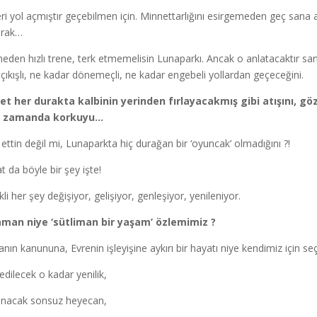
leri yol açmıştır geçebilmen için. Minnettarlığını esirgemeden geç sana 
arak…
eden hızlı trene, terk etmemelisin Lunaparkı. Ancak o anlatacaktır sa
li çıkışlı, ne kadar dönemeçli, ne kadar engebeli yollardan geçeceğini.
et her durakta kalbinin yerinden fırlayacakmış gibi atışını, g
ı zamanda korkuyu…
 ettin değil mi, Lunaparkta hiç durağan bir ‘oyuncak’ olmadığını ?!
t da böyle bir şey işte!
li her şey değişiyor, gelişiyor, genleşiyor, yenileniyor.
man niye ‘sütliman bir yaşam’ özlemimiz ?
nın kanununa, Evrenin işleyişine aykırı bir hayatı niye kendimiz için se
edilecek o kadar yenilik,
nacak sonsuz heyecan,