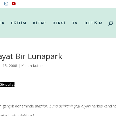
FA
EĞİTİM
KİTAP
DERGİ
TV
İLETİŞİM
yat Bir Lunapark
b 15, 2008 |
Kalem Kutusu
n gençlik döneminde
(bazıları buna delikanlı çağı diyor)
herkes kendind
adar harika değil mi?