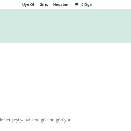
Üye Ol
Giriş
Hesabım
0 Öge
e her şeyi yapabilme gücünü görüyor.