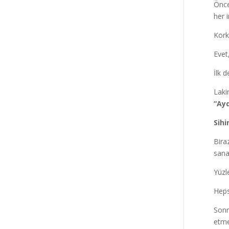
Önce
her 
Kork
Evet
İlk 
Laki
“Ayd
Sihi
Bira
sana
Yüzl
Heps
Sonr
etme