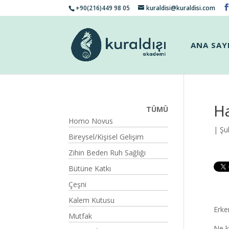
+90(216)449 98 05
kuraldisi@kuraldisi.com
ANA SAY
Ha
TÜMÜ
Homo Novus
| Şu
Bireysel/Kişisel Gelişim
Zihin Beden Ruh Sağlığı
Bütüne Katkı
Çeşni
Kalem Kutusu
Erke
Mutfak
Ne k