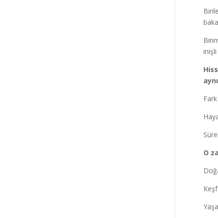
Biri
bak
Binm
iniş
Hiss
ayn
Fark
Haya
Sürek
O za
Doğa
Keşf
Yaşa