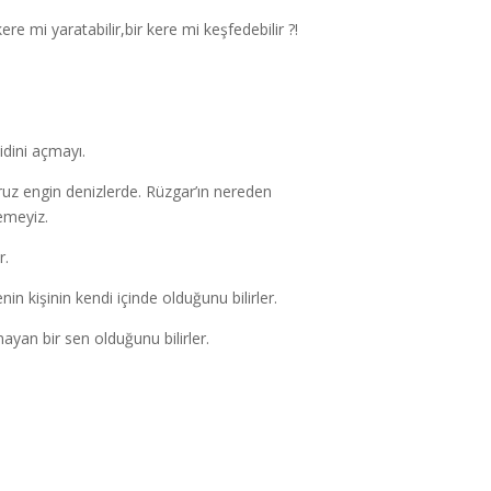
e mi yaratabilir,bir kere mi keşfedebilir ?!
idini açmayı.
uruz engin denizlerde. Rüzgar’ın nereden
emeyiz.
r.
in kişinin kendi içinde olduğunu bilirler.
ayan bir sen olduğunu bilirler.