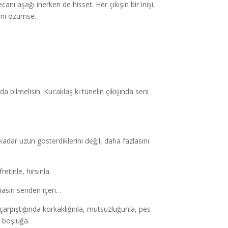
nı aşağı inerken de hisset. Her çıkışın bir inişi,
ğini özümse.
 bilmelisin. Kucaklaş ki tünelin çıkışında seni
adar uzun gösterdiklerini değil, daha fazlasını
etinle, hırsınla.
lmasın senden içeri…
 çarpıştığında korkaklığınla, mutsuzluğunla, pes
n boşluğa.