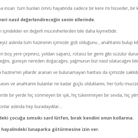
a insan tüm bunları ömrü hayatında sadece bir kere mi hisseder, bir ker
eri nasıl değerlendireceğin senin ellerinde.
n içindekiler en değerli mücevherlerden bile daha kıymetlidir.
eyiz aslında tüm hazinenin içimizde gizli olduğunu , anahtarını bulup kil
n boş yere çırpınırız, yoldan saparız, rotasız bir gemi gibi süzülür dur
eğini, güneşin nereden doğacağını, yağmurun bizi nasıl ıslatacağını bil
 hazine’nin yıllardır aranan ve bulunamayan haritası da içimizde saklıdı
tasını ve anahtarını bulanlar ne kadar güçlü olduklarını, her türlü mucizen
lerde bir yerde hiç sönmeyen bir ışık, hiç tükenmeyen bir sevda, hiç yılm
 onlar aslında hep buradaydılar…
deki çocuğa sımsıkı sarıl lütfen, bırak kendini onun kollarına.
 hayalindeki lunaparka götürmesine izin ver.