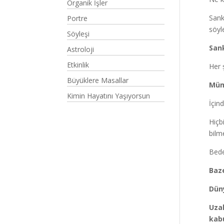
Organik İşler
Sank
Portre
söyl
Söyleşi
Sank
Astroloji
Etkinlik
Her ş
Büyüklere Masallar
Müm
Kimin Hayatını Yaşıyorsun
İçin
Hiçb
bilm
Bede
Baze
Düny
Uzak
kabu