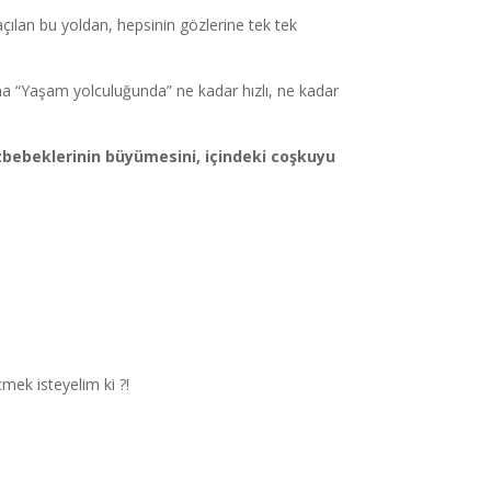
açılan bu yoldan, hepsinin gözlerine tek tek
na “Yaşam yolculuğunda” ne kadar hızlı, ne kadar
özbebeklerinin büyümesini, içindeki coşkuyu
çmek isteyelim ki ?!