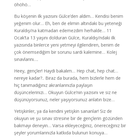
öhöhö…
Bu köşenin ilk yazısını Gülce’den aldım… Kendisi benim
yeğenim olur… Eh, ben de elimin altındaki bu yeteneği
Kuraldışı’na katmadan edemezdim herhalde… 11
Ocak’ta 13 yaşını dolduran Gülce, Kuraldışı’ndaki ilk
yazısında binlerce yeni yetmeyi ilgilendiren, benim de
çok önemsediğim bir sorunu sardı kalemine… Kolej
sınavlarını….
Heey, gençler! Haydi bakalım… Hep chat, hep chat…
nereye kadar?.. Biraz da burada, hem bizlerle hem de
hiç tanımadığınız akranlarınızla paylaşın
düşüncelerinizi… Okuyun Gülce’nin yazısını ve siz ne
düşünüyorsunuz, neler yaşıyorsunuz anlatın bize…
Yetişkinler, ya da kendini yetişkin sananlar! Siz de
okuyun ve şu sınav stresine bir de gençlerin gözünden
bakmayı deneyin… Varsa ekleyeceğiniz, önereceğiniz bir
şeyler yorumlarınızla katkıda bulunun konuya…