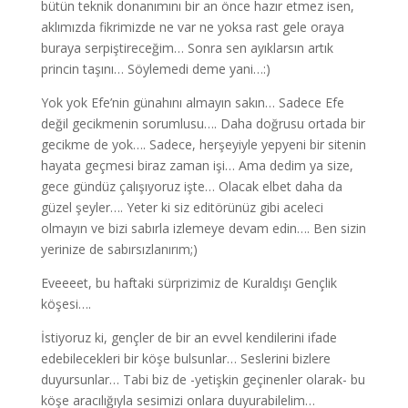
bütün teknik donanımını bir an önce hazır etmez isen,
aklımızda fikrimizde ne var ne yoksa rast gele oraya
buraya serpiştireceğim… Sonra sen ayıklarsın artık
princin taşını… Söylemedi deme yani…:)
Yok yok Efe’nin günahını almayın sakın… Sadece Efe
değil gecikmenin sorumlusu…. Daha doğrusu ortada bir
gecikme de yok…. Sadece, herşeyiyle yepyeni bir sitenin
hayata geçmesi biraz zaman işi… Ama dedim ya size,
gece gündüz çalışıyoruz işte… Olacak elbet daha da
güzel şeyler…. Yeter ki siz editörünüz gibi aceleci
olmayın ve bizi sabırla izlemeye devam edin…. Ben sizin
yerinize de sabırsızlanırım;)
Eveeeet, bu haftaki sürprizimiz de Kuraldışı Gençlik
köşesi….
İstiyoruz ki, gençler de bir an evvel kendilerini ifade
edebilecekleri bir köşe bulsunlar… Seslerini bizlere
duyursunlar… Tabi biz de -yetişkin geçinenler olarak- bu
köşe aracılığıyla sesimizi onlara duyurabilelim…