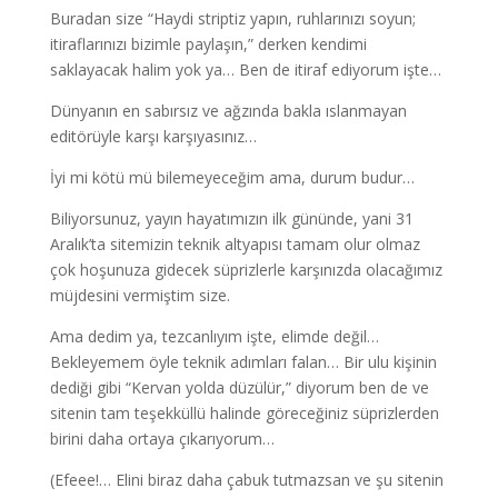
Buradan size “Haydi striptiz yapın, ruhlarınızı soyun;
itiraflarınızı bizimle paylaşın,” derken kendimi
saklayacak halim yok ya… Ben de itiraf ediyorum işte…
Dünyanın en sabırsız ve ağzında bakla ıslanmayan
editörüyle karşı karşıyasınız…
İyi mi kötü mü bilemeyeceğim ama, durum budur…
Biliyorsunuz, yayın hayatımızın ilk gününde, yani 31
Aralık’ta sitemizin teknik altyapısı tamam olur olmaz
çok hoşunuza gidecek süprizlerle karşınızda olacağımız
müjdesini vermiştim size.
Ama dedim ya, tezcanlıyım işte, elimde değil…
Bekleyemem öyle teknik adımları falan… Bir ulu kişinin
dediği gibi “Kervan yolda düzülür,” diyorum ben de ve
sitenin tam teşekküllü halinde göreceğiniz süprizlerden
birini daha ortaya çıkarıyorum…
(Efeee!… Elini biraz daha çabuk tutmazsan ve şu sitenin