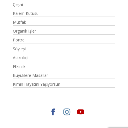
Çeşni
Kalem Kutusu
Mutfak
Organik İşler
Portre
Söyleşi
Astroloji
Etkinlik
Büyüklere Masallar
Kimin Hayatını Yaşıyorsun
Elegant Themes
tarafından tasarlandı. |
WordPress
gururla sunar.