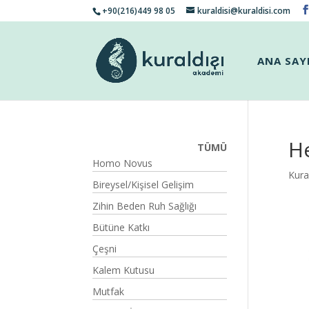
+90(216)449 98 05
kuraldisi@kuraldisi.com
ANA SAY
He
TÜMÜ
Homo Novus
Kural
Bireysel/Kişisel Gelişim
Zihin Beden Ruh Sağlığı
Bütüne Katkı
Çeşni
Kalem Kutusu
Mutfak