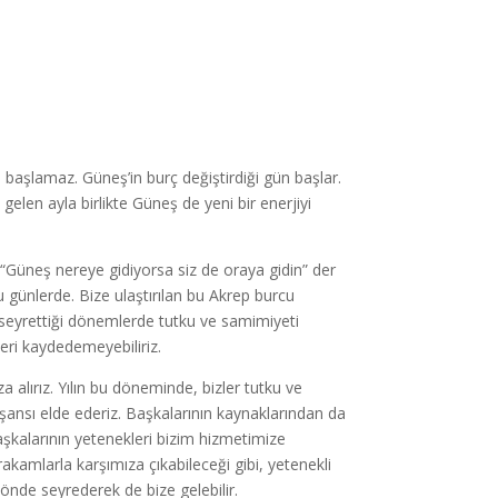
 başlamaz. Güneş’in burç değiştirdiği gün başlar.
 gelen ayla birlikte Güneş de yeni bir enerjiyi
“Güneş nereye gidiyorsa siz de oraya gidin” der
u günlerde. Bize ulaştırılan bu Akrep burcu
e seyrettiği dönemlerde tutku ve samimiyeti
leri kaydedemeyebiliriz.
 alırız. Yılın bu döneminde, bizler tutku ve
ansı elde ederiz. Başkalarının kaynaklarından da
aşkalarının yetenekleri bizim hizmetimize
akamlarla karşımıza çıkabileceği gibi, yetenekli
önde seyrederek de bize gelebilir.