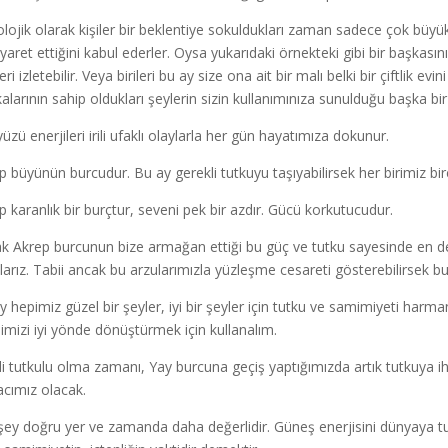
olojik olarak kişiler bir beklentiye sokuldukları zaman sadece çok büyük
iyaret ettiğini kabul ederler. Oysa yukarıdaki örnekteki gibi bir başkas
ri izletebilir. Veya birileri bu ay size ona ait bir malı belki bir çiftlik ev
alarının sahip oldukları şeylerin sizin kullanımınıza sunulduğu başka bir
üzü enerjileri irili ufaklı olaylarla her gün hayatımıza dokunur.
p büyünün burcudur. Bu ay gerekli tutkuyu taşıyabilirsek her birimiz birer
p karanlık bir burçtur, seveni pek bir azdır. Gücü korkutucudur.
k Akrep burcunun bize armağan ettiği bu güç ve tutku sayesinde en de
larız. Tabii ancak bu arzularımızla yüzleşme cesareti gösterebilirsek bu 
y hepimiz güzel bir şeyler, iyi bir şeyler için tutku ve samimiyeti har
imizi iyi yönde dönüştürmek için kullanalım.
i tutkulu olma zamanı, Yay burcuna geçiş yaptığımızda artık tutkuya
yacımız olacak.
şey doğru yer ve zamanda daha değerlidir. Güneş enerjisini dünyaya t