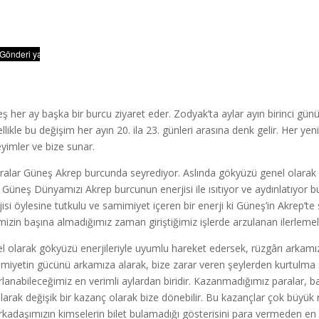
ş her ay başka bir burcu ziyaret eder. Zodyak’ta aylar ayın birinci günü
llikle bu değişim her ayın 20. ila 23. günleri arasına denk gelir. Her yeni
yimler ve bize sunar.
ıralar Güneş Akrep burcunda seyrediyor. Aslında gökyüzü genel olarak 
. Güneş Dünyamızı Akrep burcunun enerjisi ile ısıtıyor ve aydınlatıyor b
jisi öylesine tutkulu ve samimiyet içeren bir enerji ki Güneş’in Akrep’t
emizin başına almadığımız zaman giriştiğimiz işlerde arzulanan ilerleme
l olarak gökyüzü enerjileriyle uyumlu hareket edersek, rüzgârı arkamıza
miyetin gücünü arkamıza alarak, bize zarar veren şeylerden kurtulma ş
rlanabileceğimiz en verimli aylardan biridir. Kazanmadığımız paralar, b
larak değişik bir kazanç olarak bize dönebilir. Bu kazançlar çok büyük r
arkadaşımızın kimselerin bilet bulamadığı gösterisini para vermeden en 