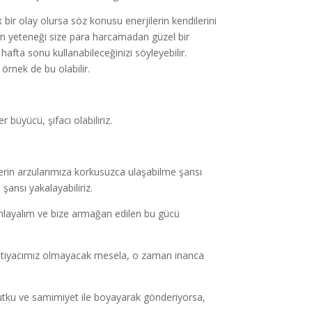
 bir olay olursa söz konusu enerjilerin kendilerini
ının yeteneği size para harcamadan güzel bir
ini hafta sonu kullanabileceğinizi söyleyebilir.
 örnek de bu olabilir.
 büyücü, şifacı olabiliriz.
rin arzularımıza korkusuzca ulaşabilme şansı
şansı yakalayabiliriz.
manlayalım ve bize armağan edilen bu gücü
 ihtiyacımız olmayacak mesela, o zaman inanca
utku ve samimiyet ile boyayarak gönderiyorsa,