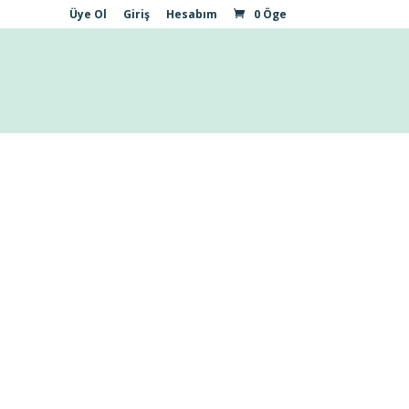
Üye Ol
Giriş
Hesabım
0 Öge