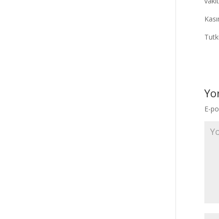
vaki
Kası
Tutk
Yo
E-po