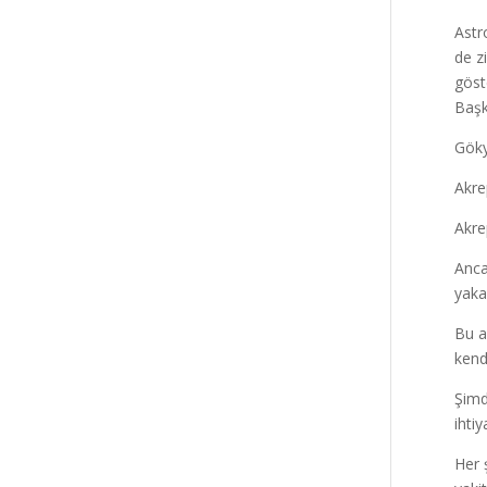
Astr
de z
göste
Başk
Göky
Akre
Akre
Anca
yaka
Bu a
kend
Şimd
ihti
Her 