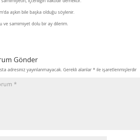
t samimiyetin, içtenliğin vaktidir demektir.
m’da aşkın bile başka olduğu söylenir.
u ve samimiyet dolu bir ay dilerim.
rum Gönder
sta adresiniz yayınlanmayacak.
Gerekli alanlar
*
ile işaretlenmişlerdir