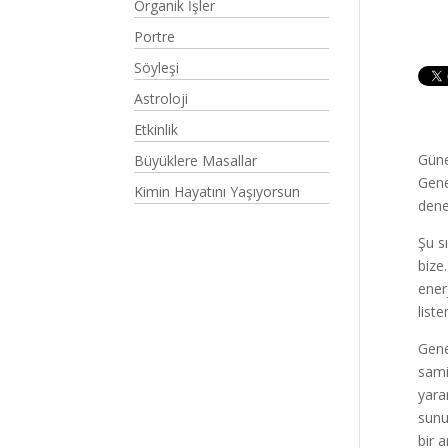
Organik İşler
Portre
Söyleşi
Astroloji
Etkinlik
Güne
Büyüklere Masallar
Gene
Kimin Hayatını Yaşıyorsun
dene
Şu s
bize
ener
list
Gene
sami
yara
sunu
bir 