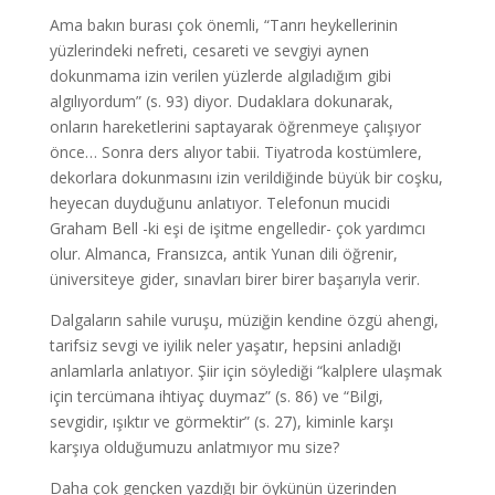
Ama bakın burası çok önemli, “Tanrı heykellerinin
yüzlerindeki nefreti, cesareti ve sevgiyi aynen
dokunmama izin verilen yüzlerde algıladığım gibi
algılıyordum” (s. 93) diyor. Dudaklara dokunarak,
onların hareketlerini saptayarak öğrenmeye çalışıyor
önce… Sonra ders alıyor tabii. Tiyatroda kostümlere,
dekorlara dokunmasını izin verildiğinde büyük bir coşku,
heyecan duyduğunu anlatıyor. Telefonun mucidi
Graham Bell -ki eşi de işitme engelledir- çok yardımcı
olur. Almanca, Fransızca, antik Yunan dili öğrenir,
üniversiteye gider, sınavları birer birer başarıyla verir.
Dalgaların sahile vuruşu, müziğin kendine özgü ahengi,
tarifsiz sevgi ve iyilik neler yaşatır, hepsini anladığı
anlamlarla anlatıyor. Şiir için söylediği “kalplere ulaşmak
için tercümana ihtiyaç duymaz” (s. 86) ve “Bilgi,
sevgidir, ışıktır ve görmektir” (s. 27), kiminle karşı
karşıya olduğumuzu anlatmıyor mu size?
Daha çok gençken yazdığı bir öykünün üzerinden