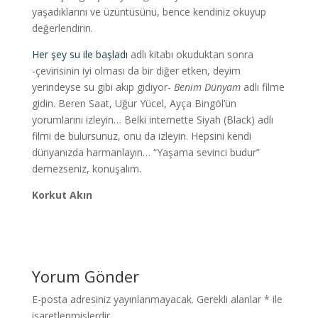
yaşadıklarını ve üzüntüsünü, bence kendiniz okuyup
değerlendirin.
Her şey su ile başladı
adlı kitabı okuduktan sonra
-çevirisinin iyi olması da bir diğer etken, deyim
yerindeyse su gibi akıp gidiyor-
Benim Dünyam
adlı filme
gidin. Beren Saat, Uğur Yücel, Ayça Bingöl’ün
yorumlarını izleyin… Belki internette Siyah (Black) adlı
filmi de bulursunuz, onu da izleyin. Hepsini kendi
dünyanızda harmanlayın… “Yaşama sevinci budur”
demezseniz, konuşalım.
Korkut Akın
Yorum Gönder
E-posta adresiniz yayınlanmayacak.
Gerekli alanlar
*
ile
işaretlenmişlerdir