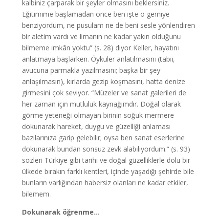
kalbiniz çarparak bir şeyler olmasını beklersiniz.
Eğitimime başlamadan önce ben işte o gemiye
benziyordum, ne pusulam ne de beni sesle yönlendiren
bir aletim vardı ve limanın ne kadar yakın olduğunu
bilmeme imkân yoktu” (s. 28) diyor Keller, hayatını
anlatmaya başlarken. Öyküler anlatılmasını (tabii,
avucuna parmakla yazılmasını; başka bir şey
anlaşılmasın), kırlarda gezip koşmasını, hatta denize
girmesini çok seviyor. “Müzeler ve sanat galerileri de
her zaman için mutluluk kaynağımdır. Doğal olarak
görme yeteneği olmayan birinin soğuk mermere
dokunarak hareket, duygu ve güzelliği anlaması
bazılarınıza garip gelebilir; oysa ben sanat eserlerine
dokunarak bundan sonsuz zevk alabiliyordum.” (s. 93)
sözleri Türkiye gibi tarihi ve doğal güzelliklerle dolu bir
ülkede bırakın farklı kentleri, içinde yaşadığı şehirde bile
bunların varlığından habersiz olanları ne kadar etkiler,
bilemem.
Dokunarak öğrenme…