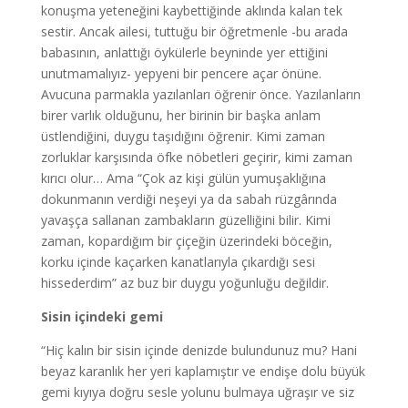
konuşma yeteneğini kaybettiğinde aklında kalan tek
sestir. Ancak ailesi, tuttuğu bir öğretmenle -bu arada
babasının, anlattığı öykülerle beyninde yer ettiğini
unutmamalıyız- yepyeni bir pencere açar önüne.
Avucuna parmakla yazılanları öğrenir önce. Yazılanların
birer varlık olduğunu, her birinin bir başka anlam
üstlendiğini, duygu taşıdığını öğrenir. Kimi zaman
zorluklar karşısında öfke nöbetleri geçirir, kimi zaman
kırıcı olur… Ama “Çok az kişi gülün yumuşaklığına
dokunmanın verdiği neşeyi ya da sabah rüzgârında
yavaşça sallanan zambakların güzelliğini bilir. Kimi
zaman, kopardığım bir çiçeğin üzerindeki böceğin,
korku içinde kaçarken kanatlarıyla çıkardığı sesi
hissederdim” az buz bir duygu yoğunluğu değildir.
Sisin içindeki gemi
“Hiç kalın bir sisin içinde denizde bulundunuz mu? Hani
beyaz karanlık her yeri kaplamıştır ve endişe dolu büyük
gemi kıyıya doğru sesle yolunu bulmaya uğraşır ve siz