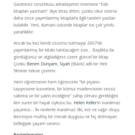
Gazetesiz sorumlusu arkadaşımın önerisine “Eski
kitapları yazmam” diye itiraz ettim, çünkü okur isterse
daha önce yayımlanmış kitaplarla ilgili tanıtım yazıları
bulabilir. Yeni, dumanı üstünde kitaplar ise çok yönlü
yararlılıktır.
Ancak bu kez kendi sözümü tutmayıp 2007’de
yayımlanmış bir kitabı tanıtacağım size… Başlıkta da
gördüğünüz ve algıladığınız üzere güncel bir kitap.
Çünkü
Benim Dünyam
,
Siyah
(Black) adlı bir Hint
filminin tekrar çevrimi.
Hem öğretmenin hem öğrencinin “bir piyano
taşıyıcısının kuvvetine, bir kömür madencisinin sessiz
sabrına ve bir şairin inceliğine” sahip olması gerektiğini
ileri süren bir hayat öyküsü bu.
Helen Keller
’in inanılmaz
yaşantısı… İki nedenle inanılmaz: ilki, kör ve sağır oluşu;
ikincisiyse müthiş bir merak duygusu ve hiç dolmayan
belleğiyle yaşam sevinci.
Betimlemeler…