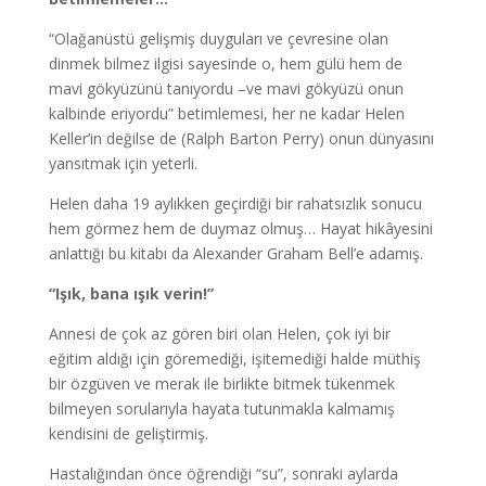
“Olağanüstü gelişmiş duyguları ve çevresine olan
dinmek bilmez ilgisi sayesinde o, hem gülü hem de
mavi gökyüzünü tanıyordu –ve mavi gökyüzü onun
kalbinde eriyordu” betimlemesi, her ne kadar Helen
Keller’in değilse de (Ralph Barton Perry) onun dünyasını
yansıtmak için yeterli.
Helen daha 19 aylıkken geçirdiği bir rahatsızlık sonucu
hem görmez hem de duymaz olmuş… Hayat hikâyesini
anlattığı bu kitabı da Alexander Graham Bell’e adamış.
“Işık, bana ışık verin!”
Annesi de çok az gören biri olan Helen, çok iyi bir
eğitim aldığı için göremediği, işitemediği halde müthiş
bir özgüven ve merak ile birlikte bitmek tükenmek
bilmeyen sorularıyla hayata tutunmakla kalmamış
kendisini de geliştirmiş.
Hastalığından önce öğrendiği “su”, sonraki aylarda