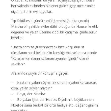
O kadar ki, hastalar da yalan söyleyeceği için, House
her vakada ekibinden birilerini gizlice girip incelesinler
diye hastanın evine yollar.
Tıp fakültesi üçüncü sınıf öğrencisi (harika çocuk)
Martha bir şekilde ekibe dâhil olduğunda House ile etik
değerler ve yalan üzerine ciddi bir çatışma içinde bulur
kendini.
“Hastalarımıza güvenmezsek bize karşı dürüst
olmalarını nasıl bekleriz”in karşılığı House’un evreninde
“Kurallar kafalarını kullanamayanlar içindir” olarak
şekillenir.
Aralarında şöyle bir konuşma geçer:
– Hastana yalan söylemek onun hayatını kurtaracak
olsa, yalan söyler miydin?
– Hayır, der Martha.
– Bu yalan işte, der House. Diyelim ki büyükannen
Noel’de sana berbat bir örtü hediye etti, beğendiğini mi
söylerdin?