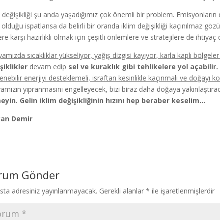
m değişikliği şu anda yaşadığımız çok önemli bir problem. Emisyonların
li olduğu ispatlansa da belirli bir oranda iklim değişikliği kaçınılmaz g
ere karşı hazırlıklı olmak için çeşitli önlemlere ve stratejilere de ihtiya
amızda sıcaklıklar yükseliyor, yağış dizgisi kayıyor, karla kaplı bölgeler 
şiklikler
devam edip
sel ve kuraklık gibi tehlikelere yol açabilir.
lenebilir enerjiyi desteklemeli, israftan kesinlikle kaçınmalı ve doğayı ko
amızın yıpranmasını engelleyecek, bizi biraz daha doğaya yakınlaştırac
yin. Gelin iklim değişikliğinin hızını hep beraber keselim…
kan Demir
rum Gönder
sta adresiniz yayınlanmayacak.
Gerekli alanlar
*
ile işaretlenmişlerdir