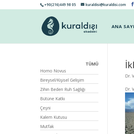
+90(216)449 98 05
kuraldisi@kuraldisi.com
ANA SAY
İk
TÜMÜ
Homo Novus
Dr. 
Bireysel/Kişisel Gelişim
Dr. 
Zihin Beden Ruh Sağlığı
Bütüne Katkı
Çeşni
Kalem Kutusu
Mutfak