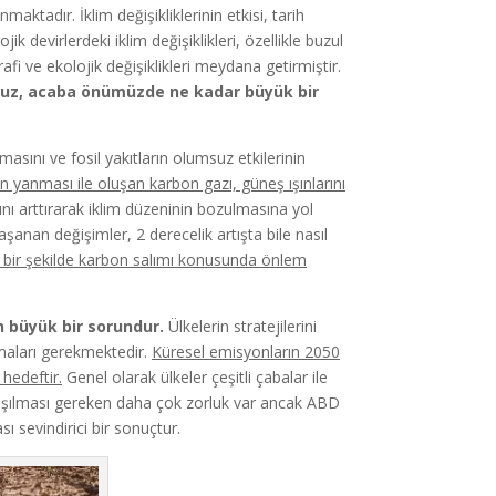
maktadır. İklim değişikliklerinin etkisi, tarih
devirlerdeki iklim değişiklikleri, özellikle buzul
fi ve ekolojik değişiklikleri meydana getirmiştir.
yoruz, acaba önümüzde ne kadar büyük bir
asını ve fosil yakıtların olumsuz etkilerinin
ın yanması ile oluşan karbon gazı, güneş ışınlarını
nı arttırarak iklim düzeninin bozulmasına yol
aşanan değişimler, 2 derecelik artışta bile nasıl
lı bir şekilde karbon salımı konusunda önlem
 büyük bir sorundur.
Ülkelerin stratejilerini
amaları gerekmektedir.
Küresel emisyonların 2050
hedeftir.
Genel olarak ülkeler çeşitli çabalar ile
 aşılması gereken daha çok zorluk var ancak ABD
ı sevindirici bir sonuçtur.