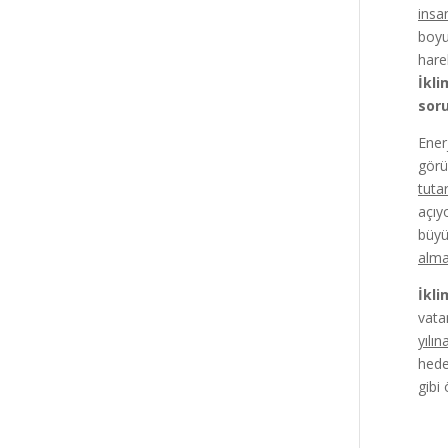
insa
boyu
hare
İkli
sor
Ener
görü
tuta
açıy
büyü
alma
İkli
vata
yılı
hede
gibi