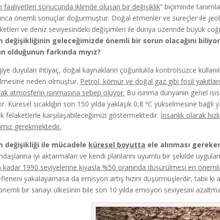
n faaliyetleri sonucunda iklimde oluşan bir değişiklik
” biçiminde tanımlan
nca önemli sonuçlar doğurmuştur. Doğal etmenler ve süreçler ile jeolojik 
ketleri ve deniz seviyesindeki değişimleri ile dünya üzerinde büyük coğra
m değişikliğinin geleceğimizde önemli bir sorun olacağını bili
un olduğunun farkında mıyız?
jiye duyulan ihtiyaç, doğal kaynakların çoğunlukla kontrolsüzce kullanılm
lmesine neden olmuştur.
Petrol, kömür ve doğal gaz gibi fosil yakıtlar
rak atmosferin ısınmasına sebep oluyor.
Bu ısınma dünyanın genel ısısı
or. Küresel sıcaklığın son 150 yılda yaklaşık 0,8 ºC yükselmesine bağlı y
k felaketlerle karşılaşabileceğimizi göstermektedir.
İnsanlık olarak hız
mız gerekmektedir.
m değişikliği ile mücadele
küresel boyutta
ele alınması gereken
ndaşlarına iyi aktarmaları ve kendi planlarını uyumlu bir şekilde uygul
na kadar 1990 seviyelerine kıyasla %50 oranında düşürülmesi en önemli 
fleneni yakalayamasa da emisyon artış hızını düşürmüşlerdir, tabii ki
 önemli bir sanayi ülkesinin bile son 10 yılda emisyon seviyesini azaltmas