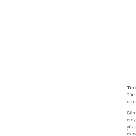
Türk
Türk
ne o
Bili
eroz
yükse
ekos