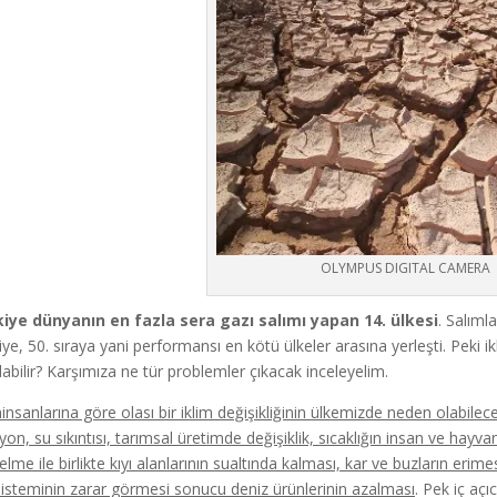
OLYMPUS DIGITAL CAMERA
iye dünyanın en fazla sera gazı salımı yapan 14. ülkesi
. Salıml
iye, 50. sıraya yani performansı en kötü ülkeler arasına yerleşti. Peki ik
labilir? Karşımıza ne tür problemler çıkacak inceleyelim.
minsanlarına göre olası bir iklim değişikliğinin ülkemizde neden olabilece
yon, su sıkıntısı, tarımsal üretimde değişiklik, sıcaklığın insan ve hayva
lme ile birlikte kıyı alanlarının sualtında kalması, kar ve buzların erimesi
isteminin zarar görmesi sonucu deniz ürünlerinin azalması
. Pek iç aç