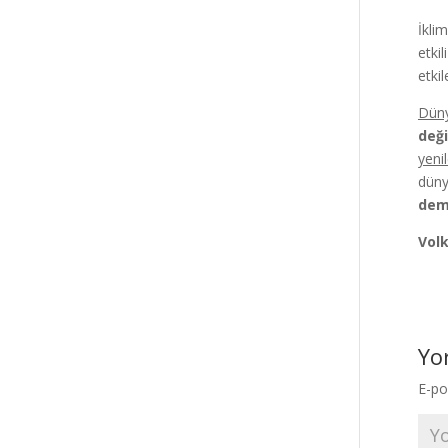
İkli
etki
etkil
Düny
deği
yeni
düny
deme
Vol
Yo
E-po