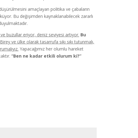
 düşürülmesini amaçlayan politika ve çabaların
özüküyor. Bu değişimden kaynaklanabilecek zararlı
ç duyulmaktadır.
ve buzullar eriyor, deniz seviyesi artıyor.
Bu
Birey ve ülke olarak tasarrufa sıkı sıkı tutunmalı,
rumalıyız.
Yapacağımız her olumlu hareket
aktır.
“Ben ne kadar etkili olurum ki?”