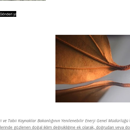
ji ve Tabii Kaynaklar Bakanlığının Yenilenebilir Enerji Genel Müdürlüğü
mlerinde gözlenen doğal iklim değişikliğine ek olarak, doğrudan veya do