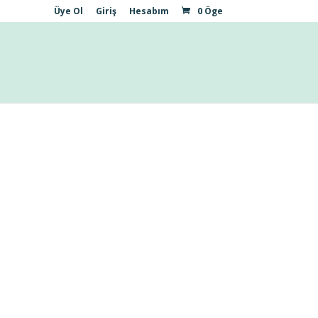
Üye Ol
Giriş
Hesabım
0 Öge