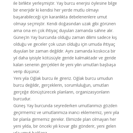
ile birlikte yerleşmiştir. Yay burcu enerjisi öylesine bilge
bir enerjidir ki kendisi her yerde mutlu olmayı
başarabileceği için karanlıkta debelenenlere umut
olmayı seçmiştir. Kendi doğasından uzak gibi görünen
ama ona en çok ihtiyaç duyulan zamanda sahne alır.
Güneş’in Yay burcunda olduğu zaman dilimi sadece kış
olduğu ve geceler çok uzun olduğu için umuda ihtiyaç
duyulan bir zaman değildir. Aynı zamanda koskoca bir
yıl daha iyisiyle kötüsüyle geride kalmaktadır ve geride
kalan senenin gerçekleri ile yeni yılın umutları başbaşa
verip düşünür.
Yeni yıla Oğlak burcu ile gireriz. Oğlak burcu umudun
burcu değildir, gerçeklerin, sorumluluğun, umutları
gerçeğe dönüştürecek planların, organizasyonların
burcudur.
Güneş Yay burcunda seyrederken umutlarımızı gözden
geçirmemiz ve umutlarımıza inancı eklememiz, yeni yıla
bir planla girmemiz gerekir. Elimizde plan olmayan her
yeni yılda, bir önceki yılı kovar gibi gönderir, yeni gelen
yıla umut bağlarız.