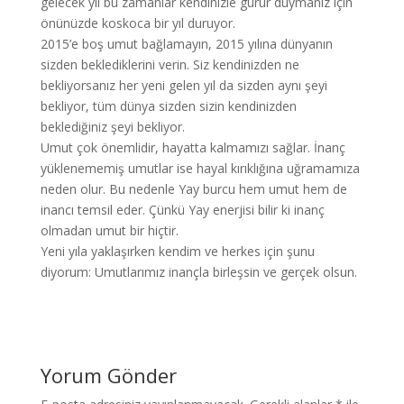
gelecek yıl bu zamanlar kendinizle gurur duymanız için
önünüzde koskoca bir yıl duruyor.
2015’e boş umut bağlamayın, 2015 yılına dünyanın
sizden beklediklerini verin. Siz kendinizden ne
bekliyorsanız her yeni gelen yıl da sizden aynı şeyi
bekliyor, tüm dünya sizden sizin kendinizden
beklediğiniz şeyi bekliyor.
Umut çok önemlidir, hayatta kalmamızı sağlar. İnanç
yüklenememiş umutlar ise hayal kırıklığına uğramamıza
neden olur. Bu nedenle Yay burcu hem umut hem de
inancı temsil eder. Çünkü Yay enerjisi bilir ki inanç
olmadan umut bir hiçtir.
Yeni yıla yaklaşırken kendim ve herkes için şunu
diyorum: Umutlarımız inançla birleşsin ve gerçek olsun.
Yorum Gönder