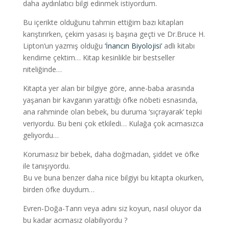
daha aydınlatıcı bilgi edinmek istiyordum.
Bu içerikte olduğunu tahmin ettiğim bazı kitapları
karıştırırken, çekim yasası iş başına geçti ve Dr.Bruce H.
Lipton’un yazmış olduğu
‘İnancın Biyolojisi’
adlı kitabı
kendime çektim… Kitap kesinlikle bir bestseller
niteliğinde…
Kitapta yer alan bir bilgiye göre, anne-baba arasında
yaşanan bir kavganın yarattığı öfke nöbeti esnasında,
ana rahminde olan bebek, bu duruma ‘sıçrayarak’ tepki
veriyordu. Bu beni çok etkiledi… Kulağa çok acımasızca
geliyordu…
Korumasız bir bebek, daha doğmadan, şiddet ve öfke
ile tanışıyordu.
Bu ve buna benzer daha nice bilgiyi bu kitapta okurken,
birden öfke duydum…
Evren-Doğa-Tanrı veya adını siz koyun, nasıl oluyor da
bu kadar acımasız olabiliyordu ?