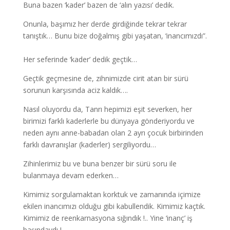
Buna bazen ‘kader’ bazen de ‘alın yazısı’ dedik.
Onunla, başımız her derde girdiğinde tekrar tekrar
tanıştık… Bunu bize doğalmış gibi yaşatan, ‘inancımızdı”.
Her seferinde ‘kader’ dedik geçtik…
Geçtik geçmesine de, zihnimizde cirit atan bir sürü
sorunun karşısında aciz kaldık….
Nasıl oluyordu da, Tanrı hepimizi eşit severken, her
birimizi farklı kaderlerle bu dünyaya gönderiyordu ve
neden aynı anne-babadan olan 2 ayrı çocuk birbirinden
farklı davranışlar (kaderler) sergiliyordu…
Zihinlerimiz bu ve buna benzer bir sürü soru ile
bulanmaya devam ederken…
Kimimiz sorgulamaktan korktuk ve zamanında içimize
ekilen inancımızı olduğu gibi kabullendik. Kimimiz kaçtık.
Kimimiz de reenkarnasyona sığındık !.. Yine ‘inanç’ iş
başındaydı !