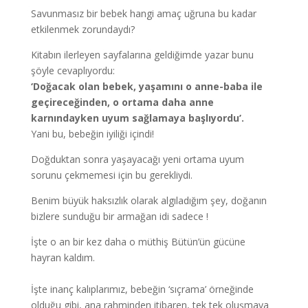
Savunmasız bir bebek hangi amaç uğruna bu kadar
etkilenmek zorundaydı?
Kitabın ilerleyen sayfalarına geldiğimde yazar bunu
şöyle cevaplıyordu:
‘Doğacak olan bebek, yaşamını o anne-baba ile
geçireceğinden, o ortama daha anne
karnındayken uyum sağlamaya başlıyordu’.
Yani bu, bebeğin iyiliği içindi!
Doğduktan sonra yaşayacağı yeni ortama uyum
sorunu çekmemesi için bu gerekliydi.
Benim büyük haksızlık olarak algıladığım şey, doğanın
bizlere sunduğu bir armağan idi sadece !
İşte o an bir kez daha o müthiş Bütün’ün gücüne
hayran kaldım.
İşte inanç kalıplarımız, bebeğin ‘sıçrama’ örneğinde
olduğu gibi, ana rahminden itibaren, tek tek oluşmaya