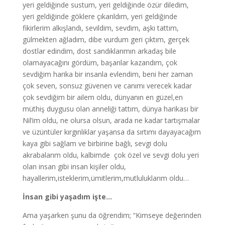
yeri geldiğinde sustum, yeri geldiğinde özür diledim,
yeri geldiğinde göklere çıkarıldım, yeri geldiğinde
fikirlerim alkışlandı, sevildim, sevdim, aşkı tattım,
gülmekten ağladım, dibe vurdum geri çıktım, gerçek
dostlar edindim, dost sandıklarımın arkadaş bile
olamayacağını gördüm, başarılar kazandım, çok
sevdiğim harika bir insanla evlendim, beni her zaman
çok seven, sonsuz güvenen ve canımı verecek kadar
çok sevdiğim bir ailem oldu, dünyanın en güzel,en
müthiş duygusu olan anneliği tattım, dünya harikası bir
Nil’im oldu, ne olursa olsun, arada ne kadar tartışmalar
ve üzüntüler kırgınlıklar yaşansa da sırtımı dayayacağım
kaya gibi sağlam ve birbirine bağlı, sevgi dolu
akrabalarım oldu, kalbimde çok özel ve sevgi dolu yeri
olan insan gibi insan kişiler oldu,
hayallerim,isteklerim,ümitlerim,mutluluklarım oldu…
İnsan gibi yaşadım işte…
Ama yaşarken şunu da öğrendim; “Kimseye değerinden