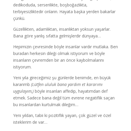
dedikoduda, serserilikte, boşboğazlıkta,
terbiyesizliktedir onların. Hayata başka yerden bakarlar
çünkü.
Güzellikten, adamlıktan, insanlıktan yoksun yaşarlar.
Bana göre yanlış sıfatta gelmişlerdir dünyaya…
Hepimizin çevresinde böyle insanlar vardır mutlaka. Ben
buradan herkesin dileği olmak istiyorum ve böyle
insanların çevremden bir an önce kaybolmalarını
istiyorum.
Yeni yıla gireceğimiz şu günlerde benimde, en büyük
kararımb
(Lütfen ululuk bana yardım et kararımı
uygulayım,)
böyle insanları affedip, hayatımdan def
etmek. Sadece bana değil tüm evrene negatiflik saçan
bu insanlardan kurtulmak dileğim…
Yeni yıldan, tabii ki pozitiflik yayan, çok güzel ve özel
isteklerim de var…