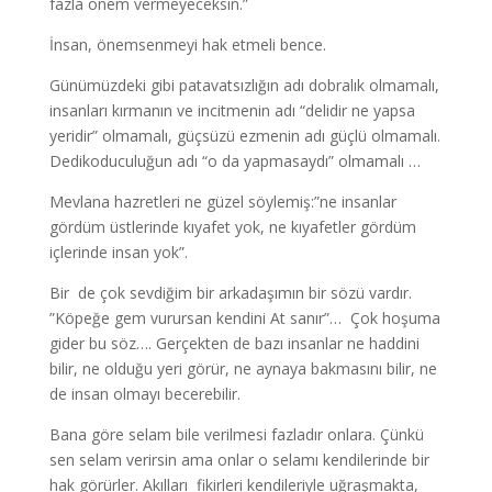
fazla önem vermeyeceksin.”
İnsan, önemsenmeyi hak etmeli bence.
Günümüzdeki gibi patavatsızlığın adı dobralık olmamalı,
insanları kırmanın ve incitmenin adı “delidir ne yapsa
yeridir” olmamalı, güçsüzü ezmenin adı güçlü olmamalı.
Dedikoduculuğun adı “o da yapmasaydı” olmamalı …
Mevlana hazretleri ne güzel söylemiş:”ne insanlar
gördüm üstlerinde kıyafet yok, ne kıyafetler gördüm
içlerinde insan yok”.
Bir de çok sevdiğim bir arkadaşımın bir sözü vardır.
”Köpeğe gem vurursan kendini At sanır”… Çok hoşuma
gider bu söz…. Gerçekten de bazı insanlar ne haddini
bilir, ne olduğu yeri görür, ne aynaya bakmasını bilir, ne
de insan olmayı becerebilir.
Bana göre selam bile verilmesi fazladır onlara. Çünkü
sen selam verirsin ama onlar o selamı kendilerinde bir
hak görürler. Akılları fikirleri kendileriyle uğraşmakta,