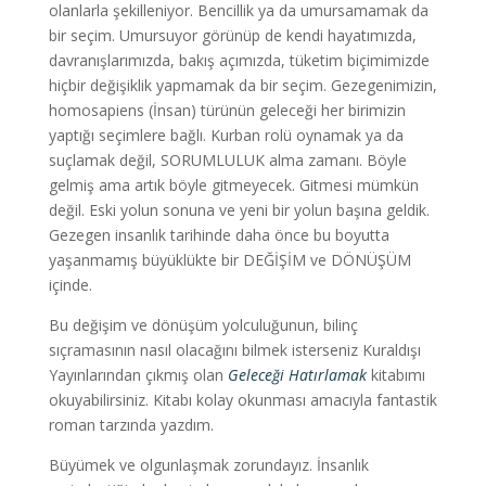
olanlarla şekilleniyor. Bencillik ya da umursamamak da
bir seçim. Umursuyor görünüp de kendi hayatımızda,
davranışlarımızda, bakış açımızda, tüketim biçimimizde
hiçbir değişiklik yapmamak da bir seçim. Gezegenimizin,
homosapiens (İnsan) türünün geleceği her birimizin
yaptığı seçimlere bağlı. Kurban rolü oynamak ya da
suçlamak değil, SORUMLULUK alma zamanı. Böyle
gelmiş ama artık böyle gitmeyecek. Gitmesi mümkün
değil. Eski yolun sonuna ve yeni bir yolun başına geldik.
Gezegen insanlık tarihinde daha önce bu boyutta
yaşanmamış büyüklükte bir DEĞİŞİM ve DÖNÜŞÜM
içinde.
Bu değişim ve dönüşüm yolculuğunun, bilinç
sıçramasının nasıl olacağını bilmek isterseniz Kuraldışı
Yayınlarından çıkmış olan
Geleceği Hatırlamak
kitabımı
okuyabilirsiniz. Kitabı kolay okunması amacıyla fantastik
roman tarzında yazdım.
Büyümek ve olgunlaşmak zorundayız. İnsanlık