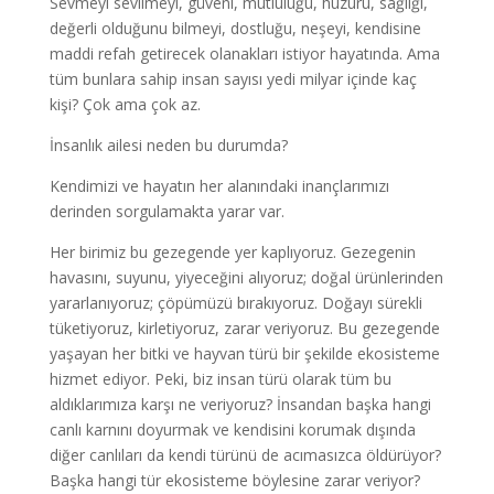
Sevmeyi sevilmeyi, güveni, mutluluğu, huzuru, sağlığı,
değerli olduğunu bilmeyi, dostluğu, neşeyi, kendisine
maddi refah getirecek olanakları istiyor hayatında. Ama
tüm bunlara sahip insan sayısı yedi milyar içinde kaç
kişi? Çok ama çok az.
İnsanlık ailesi neden bu durumda?
Kendimizi ve hayatın her alanındaki inançlarımızı
derinden sorgulamakta yarar var.
Her birimiz bu gezegende yer kaplıyoruz. Gezegenin
havasını, suyunu, yiyeceğini alıyoruz; doğal ürünlerinden
yararlanıyoruz; çöpümüzü bırakıyoruz. Doğayı sürekli
tüketiyoruz, kirletiyoruz, zarar veriyoruz. Bu gezegende
yaşayan her bitki ve hayvan türü bir şekilde ekosisteme
hizmet ediyor. Peki, biz insan türü olarak tüm bu
aldıklarımıza karşı ne veriyoruz? İnsandan başka hangi
canlı karnını doyurmak ve kendisini korumak dışında
diğer canlıları da kendi türünü de acımasızca öldürüyor?
Başka hangi tür ekosisteme böylesine zarar veriyor?