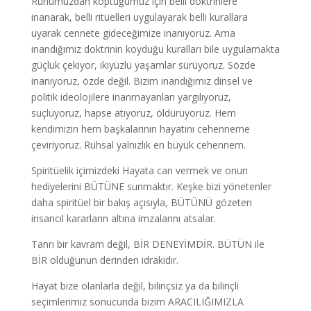
Ruhumuzdan koptuğumuz için belli doktrinlere
inanarak, belli ritüelleri uygulayarak belli kurallara
uyarak cennete gideceğimize inanıyoruz. Ama
inandığımız doktrinin koyduğu kuralları bile uygulamakta
güçlük çekiyor, ikiyüzlü yaşamlar sürüyoruz. Sözde
inanıyoruz, özde değil. Bizim inandığımız dinsel ve
politik ideolojilere inanmayanları yargılıyoruz,
suçluyoruz, hapse atıyoruz, öldürüyoruz. Hem
kendimizin hem başkalarının hayatını cehenneme
çeviriyoruz. Ruhsal yalnızlık en büyük cehennem.
Spiritüelik içimizdeki Hayata can vermek ve onun
hediyelerini BÜTÜNE sunmaktır. Keşke bizi yönetenler
daha spiritüel bir bakış açısıyla, BÜTÜNÜ gözeten
insancıl kararların altına imzalarını atsalar.
Tanrı bir kavram değil, BİR DENEYİMDİR. BÜTÜN ile
BİR olduğunun derinden idrakidir.
Hayat bize olanlarla değil, bilinçsiz ya da bilinçli
seçimlerimiz sonucunda bizim ARACILIĞIMIZLA