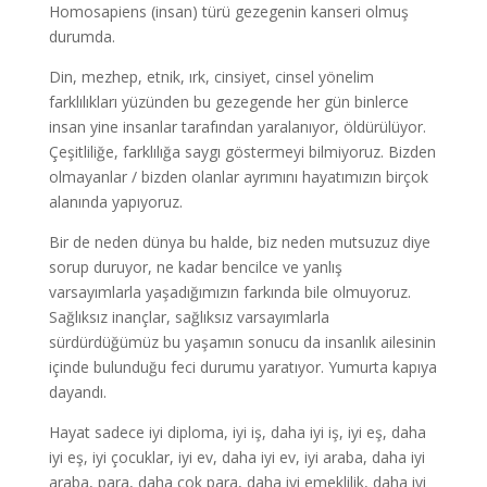
Homosapiens (insan) türü gezegenin kanseri olmuş
durumda.
Din, mezhep, etnik, ırk, cinsiyet, cinsel yönelim
farklılıkları yüzünden bu gezegende her gün binlerce
insan yine insanlar tarafından yaralanıyor, öldürülüyor.
Çeşitliliğe, farklılığa saygı göstermeyi bilmiyoruz. Bizden
olmayanlar / bizden olanlar ayrımını hayatımızın birçok
alanında yapıyoruz.
Bir de neden dünya bu halde, biz neden mutsuzuz diye
sorup duruyor, ne kadar bencilce ve yanlış
varsayımlarla yaşadığımızın farkında bile olmuyoruz.
Sağlıksız inançlar, sağlıksız varsayımlarla
sürdürdüğümüz bu yaşamın sonucu da insanlık ailesinin
içinde bulunduğu feci durumu yaratıyor. Yumurta kapıya
dayandı.
Hayat sadece iyi diploma, iyi iş, daha iyi iş, iyi eş, daha
iyi eş, iyi çocuklar, iyi ev, daha iyi ev, iyi araba, daha iyi
araba, para, daha çok para, daha iyi emeklilik, daha iyi