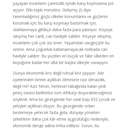
yaşayan insanların çaresizlik içinde karşı koymasına yol
açıyor. Etki-tepki meselesi. Gelişmiş (!) diye
tanımladığımız güçlü ülkeler konumlarını ve güçlerini
korumak için; bu karşı koymayı bastırmak için;
silahlanmaya gittikçe daha fazla para yatırıyor. Köşeye
sıkışmış her canlı, can havliyle saldırır. Köşeye sıkışmış
insanların çok çok azı siner. Yaşamdan vazgeçiştir bu
sinme. Ama çoğunluk katlanamayacak noktada can
havliyle saldırır. Bu yüzden en küçük ve fakir ülkeden en
büyüğüne kadar her ülke bir başka ülkeyle savaşıyor.
Dünya ekonomik kriz değil ruhsal kriz yaşıyor. Aile
üyelerinden birinin açlıktan ölmesine razı olmazdık,
değil mi? Aziz Nesin, herkesin tabağında kalan yedi
pirinç tanesi biriktirilse tüm Afrika’yı doyurabileceğimizi
söylerdi. Ama bu gezegende her saat başı 652 çocuk ve
yetişkin açlıktan ölüyor. Bu gezegende onları
beslemeye yetecek fazla gıda, dünyayı yöneten
şirketlerin daha çok kâr etme açgözlülüğü nedeniyle,
ekonomik denge adına imha ediliyor. Sorun, bu