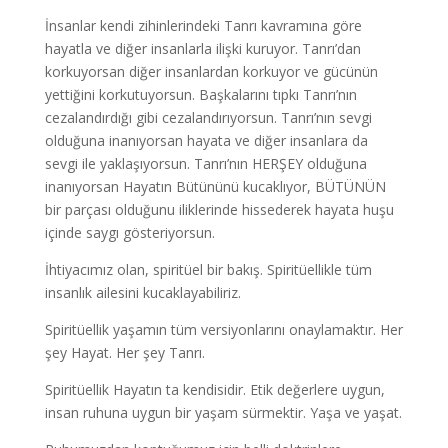
İnsanlar kendi zihinlerindeki Tanrı kavramına göre
hayatla ve diğer insanlarla ilişki kuruyor. Tanrı’dan
korkuyorsan diğer insanlardan korkuyor ve gücünün
yettiğini korkutuyorsun. Başkalarını tıpkı Tanrı’nın
cezalandırdığı gibi cezalandırıyorsun. Tanrı’nın sevgi
olduğuna inanıyorsan hayata ve diğer insanlara da
sevgi ile yaklaşıyorsun. Tanrı’nın HERŞEY olduğuna
inanıyorsan Hayatın Bütününü kucaklıyor, BÜTÜNÜN
bir parçası olduğunu iliklerinde hissederek hayata huşu
içinde saygı gösteriyorsun.
İhtiyacımız olan, spiritüel bir bakış. Spiritüellikle tüm
insanlık ailesini kucaklayabiliriz.
Spiritüellik yaşamın tüm versiyonlarını onaylamaktır. Her
şey Hayat. Her şey Tanrı.
Spiritüellik Hayatın ta kendisidir. Etik değerlere uygun,
insan ruhuna uygun bir yaşam sürmektir. Yaşa ve yaşat.