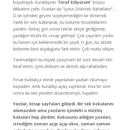
boyuttaydı. Kuraldışının “
İtiraf Ediyorum
” köşesi
dikkatimi çekti. Oradan da “İçinizi Dökmek Rahatlatır!”…
O an içimden geçeni söyleyemediğim bir dönemdi.
Farklı bir isim kullanarak, bu bölüme hissettiklerimi
yazdım. Birkaç gün sonra tekrar siteye girdiğimde,
yazdığım itirafa bir cevap gelmişti. Çok şaşırdım çünkü
bu benim için beklenmedik bir şeydi. O gün, bu sitede
birilerinin beni duyduğunu fark ettim. Çok mutlu oldum.
Tanımadığım bu kişiyle yazışmam bir süre devam etti.
İtiraf ettim, içimi döktüm ve destek alıp rahatladım.
Fırsat buldukça sitede yayınlanan yazıları okumaya
başladım. Artık Kuraldışı açılış sayfamdı. Kısa bir süre
sonra da site yeniden düzenlenmişti, bayıldım.
Yazılar, kitap sayfaları gibiydi. Bir tek kokularını
alamazdım ama yazıların içindeki o müthiş
kokuları hep alırdım. Kokusunu aldığım yazıları,
istediğim zaman açıp açıp okur, zaman zaman