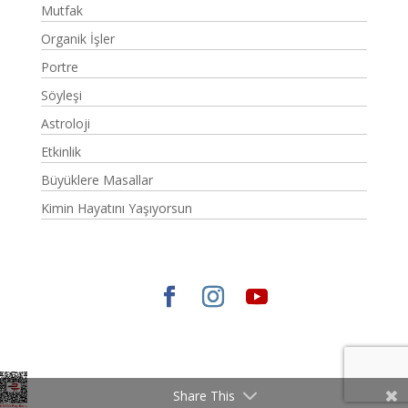
Mutfak
Organik İşler
Portre
Söyleşi
Astroloji
Etkinlik
Büyüklere Masallar
Kimin Hayatını Yaşıyorsun
Elegant Themes
tarafından tasarlandı. |
WordPress
gururla sunar.
Share This