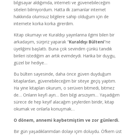
bilgisayar aldığımda, interneti ve güvenebileceğim
siteleri bilmiyordum. Hatta ilk zamanlar internet
hakkında olumsuz bilgilere sahip olduğum için de
internete korka korka girerdim.
Kitap okumayı ve Kuraldışı yayınlarına ilgimi bilen bir
arkadaşım, sürpriz yaparak “
Kuraldışı Bülteni
”ne
üyeliğimi başlattı. Buna çok sevindim çünkü tanıdık
birileri istediğim an artık evimdeydi. Harika bir duygu,
güzel bir hediye…
Bu bülten sayesinde, daha önce güven duyduğum
kitaplardan, güvenebileceğim bir siteye geçiş yaptım.
Ha yine kitapları okurum, o serüven bitmedi, bitmez
de… Onların keyfi ayrı… Ben bilgi arsızıyım… Yaşadığım
sürece de hep keyif alacağım şeylerden biridir, kitap
okumak ve onlarla konuşmak…
O dönem, annemi kaybetmiştim ve zor günlerdi.
Bir gün yaşadıklarımdan dolayı içim doluydu. Öfkem üst