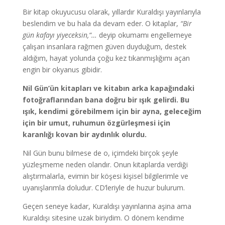
Bir kitap okuyucusu olarak, yıllardır Kuraldışı yayınlarıyla
beslendim ve bu hala da devam eder. O kitaplar,
“Bir
gün kafayı yiyeceksin,“…
deyip okumamı engellemeye
çalışan insanlara rağmen güven duyduğum, destek
aldığım, hayat yolunda çoğu kez tıkanmışlığımı açan
engin bir okyanus gibidir.
Nil Gün’ün kitapları ve kitabın arka kapağındaki
fotoğraflarından bana doğru bir ışık gelirdi. Bu
ışık, kendimi görebilmem için bir ayna, geleceğim
için bir umut, ruhumun özgürleşmesi için
karanlığı kovan bir aydınlık olurdu.
Nil Gün bunu bilmese de o, içimdeki birçok şeyle
yüzleşmeme neden olandır. Onun kitaplarda verdiği
alıştırmalarla, evimin bir köşesi kişisel bilgilerimle ve
uyanışlarımla doludur. CD’leriyle de huzur bulurum.
Geçen seneye kadar, Kuraldışı yayınlarına aşina ama
Kuraldışı sitesine uzak biriydim. O dönem kendime