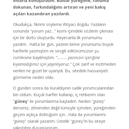
onlarla konuşurdum. Bunlar yüreğime, ruhuma
dokunan, farkındalığımı artıran ve yeni bakış
açıları kazandıran yazılardı.
Okudukça, fikrimi söyleme ihtiyacı doğdu. Yazıların
sonunda “yorum yaz…“ kısmı içimdeki sözlerin çıkması
için bir dürtü oluşturdu. Heyecanla ilk yorumumu
yazdım. Hatta bir gün, yazının birine yorumumu büyük
harflerle yazmıştım ve sevgili editörümüzün şu
cümlesine bayılmıştım.
“……… yazınızın içeriğine
kıyamadığımız için yayınlıyoruz.”
Çok zarif ve incitmeden
verilen ne güzel bir uyarıydı. Bu, sitedeki hassasiyeti
görmeme neden oldu.
O günden sonra da Kuraldışının sadık yorumcularından
biri oldum. Küçük harfler kullanıp, iç rehberim olan
“
güneş
” ile yorumlarıma başladım. Neden “
güneş
”
derseniz, zihnimden değil tümüyle içimden, yüreğimden
geçeni açıkça döktüğüm için…Hala da yorumlarımı
“
güneş
” olarak yazarım. Üstelik “güneş”in bu siteye
yakıştığını düşünüyorum.