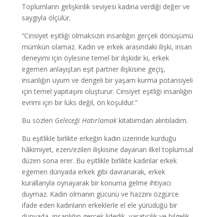
Toplumların gelişkinlik seviyesi kadına verdiği değer ve
saygıyla ölçülür.
“Cinsiyet eşitliği olmaksızın insanlığın gerçek dönüşümü
mümkün olamaz. Kadın ve erkek arasındaki ilişki, insan
deneyimi için öylesine temel bir ilişkidir ki, erkek
egemen anlayıştan eşit partner ilişkisine geçiş,
insanlığın uyum ve dengeli bir yaşam kurma potansiyeli
için temel yapıtaşını oluşturur. Cinsiyet eşitliği insanlığın
evrimi için bir lüks değil, ön koşuldur.”
Bu sözleri
Geleceği Hatırlamak
kitabımdan alıntıladım.
Bu eşitlikle birlikte erkeğin kadın üzerinde kurduğu
hâkimiyet, ezen/ezilen ilişkisine dayanan ilkel toplumsal
düzen sona erer. Bu eşitlikle birlikte kadınlar erkek
egemen dünyada erkek gibi davranarak, erkek
kurallarıyla oynayarak bir konuma gelme ihtiyacı
duymaz. Kadın olmanın gücünü ve hazzını özgürce
ifade eden kadınların erkeklerle el ele yürüdüğü bir
dünyada, insanlığın gerçek liderlik, yaratıcılık ve bilgelik