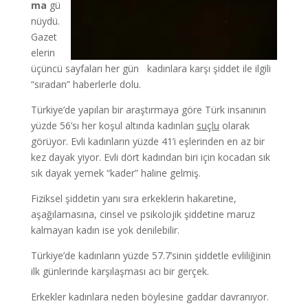
ma
gü
nüydü.
Gazet
elerin
üçüncü sayfaları her gün kadınlara karşı şiddet ile ilgili
“sıradan” haberlerle dolu.
Türkiye’de yapılan bir araştırmaya göre Türk insanının
yüzde 56’sı her koşul altında kadınları
suçlu
olarak
görüyor. Evli kadınların yüzde 41’i eşlerinden en az bir
kez dayak yiyor. Evli dört kadından biri için kocadan sık
sık dayak yemek “kader” haline gelmiş.
Fiziksel şiddetin yanı sıra erkeklerin hakaretine,
aşağılamasına, cinsel ve psikolojik şiddetine maruz
kalmayan kadın ise yok denilebilir.
Türkiye’de kadınların yüzde 57.7’sinin şiddetle evliliğinin
ilk günlerinde karşılaşması acı bir gerçek.
Erkekler kadınlara neden böylesine gaddar davranıyor.