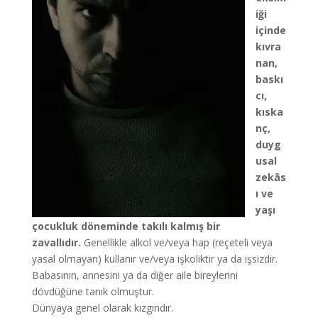
iği
içinde
kıvra
nan,
baskı
cı,
kıska
nç,
duyg
usal
zekâs
ı ve
yaşı
çocukluk döneminde takılı kalmış bir
zavallıdır.
Genellikle alkol ve/veya hap (reçeteli veya
yasal olmayan) kullanır ve/veya işkoliktir ya da işsizdir.
Babasının, annesini ya da diğer aile bireylerini
dövdüğüne tanık olmuştur.
Dünyaya genel olarak kızgındır.