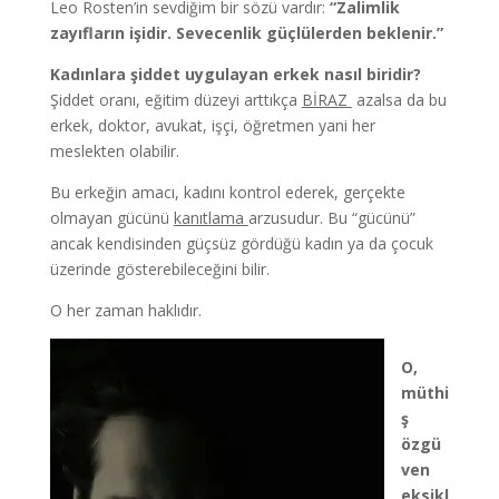
Leo Rosten’in sevdiğim bir sözü vardır:
“Zalimlik
zayıfların işidir. Sevecenlik güçlülerden beklenir.”
Kadınlara şiddet uygulayan erkek nasıl biridir?
Şiddet oranı, eğitim düzeyi arttıkça
BİRAZ
azalsa da bu
erkek, doktor, avukat, işçi, öğretmen yani her
meslekten olabilir.
Bu erkeğin amacı, kadını kontrol ederek, gerçekte
olmayan gücünü
kanıtlama
arzusudur. Bu “gücünü”
ancak kendisinden güçsüz gördüğü kadın ya da çocuk
üzerinde gösterebileceğini bilir.
O her zaman haklıdır.
O,
müthi
ş
özgü
ven
eksikl