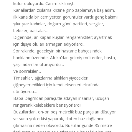
küfür doluyordu. Canım sıkılmıştı.
Kanallardan zıplama krizine girip zaplamaya başladım.
İlk kanalda bir cemiyetten görüntüler vardı; genç bakımlı
şıkır şıkır kadınlar, doğum günü partileri, sergiler,
bebeler, pastalar…
Diğerinde, arı kapan kuşları rengarenktiler; ayartmak
için dişiye ölü arı armağan ediyorlardı…
Sonrakinde, geceleyin bir hastane bahçesindeki
bankların üzerinde, Afrika’dan gelmiş mülteciler, hasta,
yaşlı adamlar oturuyordu…
Ve sonrakiler…
Timsahlar, ağızlarına aldıkları yiyecekleri
çiğneyemedikleri için kendi eksenleri etrafında
dönüyordu…
Baba Dağı’ndan paraşütle atlayan insanlar, uçuşan
rengarenk kelebeklere benziyorlardı!
Buzullardan, on-on beş metrelik buz parçaları düşüyor
ve suda şok etkisi yaparak, dipten buz dağlarının
çıkmasına neden oluyordu. Buzullar günde 35 metre