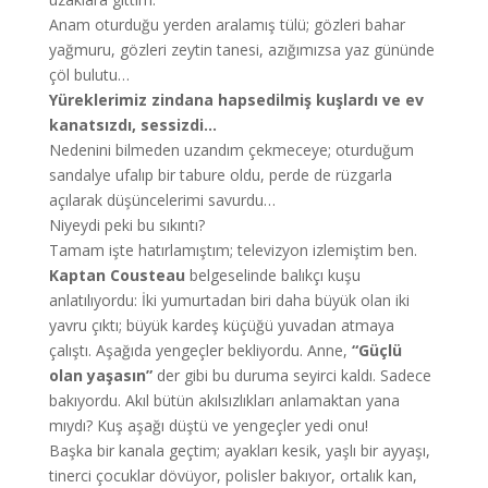
Anam oturduğu yerden aralamış tülü; gözleri bahar
yağmuru, gözleri zeytin tanesi, azığımızsa yaz gününde
çöl bulutu…
Yüreklerimiz zindana hapsedilmiş kuşlardı ve ev
kanatsızdı, sessizdi…
Nedenini bilmeden uzandım çekmeceye; oturduğum
sandalye ufalıp bir tabure oldu, perde de rüzgarla
açılarak düşüncelerimi savurdu…
Niyeydi peki bu sıkıntı?
Tamam işte hatırlamıştım; televizyon izlemiştim ben.
Kaptan Cousteau
belgeselinde balıkçı kuşu
anlatılıyordu: İki yumurtadan biri daha büyük olan iki
yavru çıktı; büyük kardeş küçüğü yuvadan atmaya
çalıştı. Aşağıda yengeçler bekliyordu. Anne,
“Güçlü
olan yaşasın”
der gibi bu duruma seyirci kaldı. Sadece
bakıyordu. Akıl bütün akılsızlıkları anlamaktan yana
mıydı? Kuş aşağı düştü ve yengeçler yedi onu!
Başka bir kanala geçtim; ayakları kesik, yaşlı bir ayyaşı,
tinerci çocuklar dövüyor, polisler bakıyor, ortalık kan,