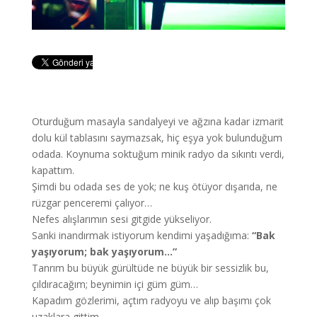
Oturduğum masayla sandalyeyi ve ağzına kadar izmarit
dolu kül tablasını saymazsak, hiç eşya yok bulunduğum
odada. Koynuma soktuğum minik radyo da sıkıntı verdi,
kapattım.
Şimdi bu odada ses de yok; ne kuş ötüyor dışarıda, ne
rüzgar penceremi çalıyor…
Nefes alışlarımın sesi gitgide yükseliyor.
Sanki inandırmak istiyorum kendimi yaşadığıma:
“Bak
yaşıyorum; bak yaşıyorum…”
Tanrım bu büyük gürültüde ne büyük bir sessizlik bu,
çıldıracağım; beynimin içi güm güm…
Kapadım gözlerimi, açtım radyoyu ve alıp başımı çok
uzaklara gittim.