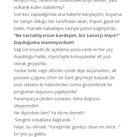
ilerliyormuş, nedeni de üstlerindeki koyu lekeler, yani
volkanik küller olabilirmiş?
Son kez zapladığımda ana haberle karşılaştım; boyama
bir sarışın olduğu her tarafından akan, frapan giysili bir
kadın, mahalle kabadayısı tavrıyla polise bağırıyordu,
“Ne tartaklıyorsun kardeşim, biz sanatçı mıyız?”
Duyduğuma inanmıyordum!
Sağ üst köşede de açıklama yazısı vardı ve her şey
duyulduğu halde, röportajda konuşulanlar alt yazı
olarak geçiyordu.
Yazılar belki sağır-dilsizler içindir diye düşünürken, alt
yazıların çoğunu örten bir bant geçmeye başladı; bir
ürün reklamı ile haberlerden sonra gösterilecek bir
programın duyurusu yapılıyordu!
Paramparça izledim sunulanı, daha doğrusu
izleyemedim
Ne diyordum ben? Ya da ne demeli?
“Sevgimi sokaklara dağıtarak…”
Hayır, bu olmadı; “Yüreğimde gündüz olsun en önce…”
En iyisi şu galiba: