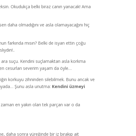
eksin. Okudukça belki biraz canın yanacak! Ama
 sen daha olmadığını ve asla olamayacağını hiç
un farkında mısın? Belki de isyan ettin çoğu
ıydın!..
 ara suçu. Kendini suçlamaktan asla korkma
Ben cesurları severim yaşam da öyle…
tiğin korkuyu zihninden silebilmek. Bunu ancak ve
dünyada… Şunu asla unutma:
Kendini üzmeyi
 zaman en yakın olan tek parçan var o da
, daha sonra yüreğinde bir iz bırakıp ait