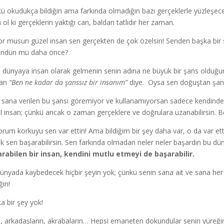
ü okudukça bildiğin ama farkında olmadığın bazı gerçeklerle yüzleşec
 ol ki gerçeklerin yaktığı can, baldan tatlıdır her zaman.
yor musun güzel insan sen gerçekten de çok özelsin! Senden başka bir
ündün mü daha önce?
, dünyaya insan olarak gelmenin senin adına ne büyük bir şans olduğun
an
“Ben ne kadar da şanssız bir insanım”
diye. Oysa sen doğuştan şansl
 sana verilen bu şansı göremiyor ve kullanamıyorsan sadece kendinde
l insan; çünkü ancak o zaman gerçeklere ve doğrulara uzanabilirsin. 
yorum korkuyu sen var ettin! Ama bildiğim bir şey daha var, o da var et
k sen başarabilirsin. Sen farkında olmadan neler neler başardın bu 
rabilen bir insan, kendini mutlu etmeyi de başarabilir.
ünyada kaybedecek hiçbir şeyin yok; çünkü senin sana ait ve sana her
ğin!
a bir şey yok!
n, arkadaşların, akrabaların… Hepsi emaneten dokundular senin yüreğine