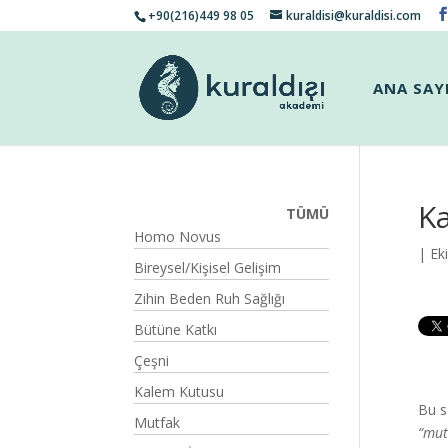
+90(216)449 98 05
kuraldisi@kuraldisi.com
ANA SAY
Ka
TÜMÜ
Homo Novus
| Ek
Bireysel/Kişisel Gelişim
Zihin Beden Ruh Sağlığı
Bütüne Katkı
Çeşni
Kalem Kutusu
Bu s
Mutfak
“mut