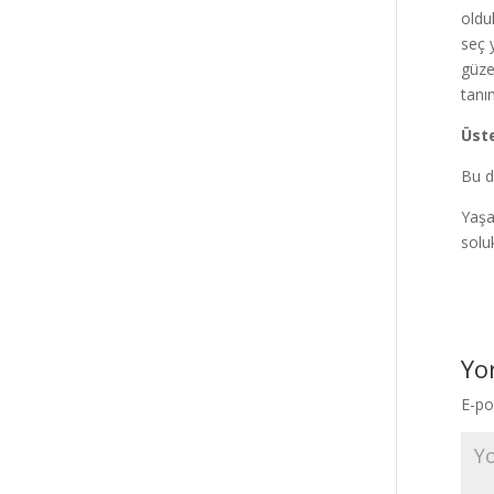
oldu
seç 
güze
tanı
Üste
Bu d
Yaşa
solu
Yo
E-po