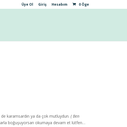
Üye Ol
Giriş
Hesabım
0 Öge
lki de karamsardın ya da çok mutluydun.
( Ben
ularla boğuşuyorsan okumaya devam et lütfen…