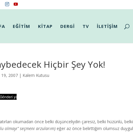
FA
EĞİTİM
KİTAP
DERGİ
TV
İLETİŞİM
ybedecek Hiçbir Şey Yok!
i 19, 2007 |
Kalem Kutusu
atırları okumadan önce belki düşünceliydin çaresiz, belki hüzünlü, be
lu olmayı” seçmeni arzularım)
eğer az önce belirttiğim olumsuz duyg