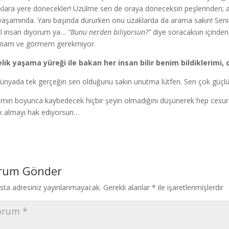
klara yere dönecekler! Üzülme sen de oraya döneceksin peşlerinden;
yaşamında. Yanı başında dururken onu uzaklarda da arama sakın! Senin
l insan diyorum ya…
“Bunu nerden biliyorsun?”
diye soracaksın içinden
mam ve görmem gerekmiyor.
lik yaşama yüreği ile bakan her insan bilir benim bildiklerimi
ünyada tek gerçeğin sen olduğunu sakın unutma lütfen. Sen çok güçlü v
mın boyunca kaybedecek hiçbir şeyin olmadığını düşünerek hep cesur
k almayı hak ediyorsun…
rum Gönder
sta adresiniz yayınlanmayacak.
Gerekli alanlar
*
ile işaretlenmişlerdir