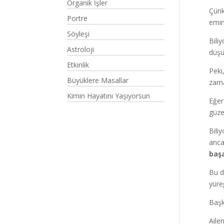
Organik İşler
Çünk
Portre
emin
Söyleşi
Bili
Astroloji
düş
Etkinlik
Peki
Büyüklere Masallar
zam
Kimin Hayatını Yaşıyorsun
Eğer
güze
Bili
anca
başa
Bu d
yüre
Başk
Aile