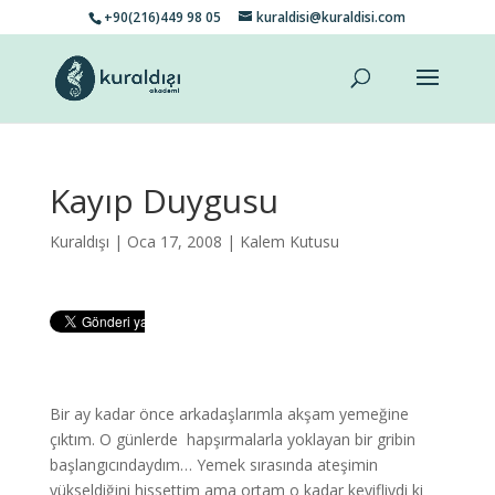
+90(216)449 98 05
kuraldisi@kuraldisi.com
Kayıp Duygusu
Kuraldışı
| Oca 17, 2008 |
Kalem Kutusu
Bir ay kadar önce arkadaşlarımla akşam yemeğine
çıktım. O günlerde hapşırmalarla yoklayan bir gribin
başlangıcındaydım… Yemek sırasında ateşimin
yükseldiğini hissettim ama ortam o kadar keyifliydi ki