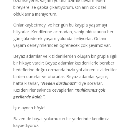
özümseyerek yaşam yoluna azimle devam eden
bireylere ise şapka çıkartıyorum. Onların çok özel
olduklarına inanıyorum.
Onlar kaybetmeyi ve her gün bu kayıpla yaşamayı
biliyorlar. Kendilerine acımadan, sahip olduklarına her
gün şükrederek yaşam yolunda ilerliyorlar. Onların
yaşam deneyimlerinden öğrenecek çok şeyimiz var.
Beyaz adamlar ve kızılderililerden oluşan bir grupla ilgili
bir hikaye vardır: Beyaz adamlar kızılderililerle beraber
hedeflerine doğru ormanda hızla yol alırken kızılderililer
birden dururlar ve otururlar. Beyaz adamlar şaşırır,
hatta kızarlar,
“Neden durdunuz?”
diye sorarlar.
Kızılderilirler sakince cevaplarlar:
“Ruhlarımız çok
gerilerde kaldı.”.
İşte aynen böyle!
Bazen de hayat yolumuzun bir yerlerinde kendimizi
kaybediyoruz.