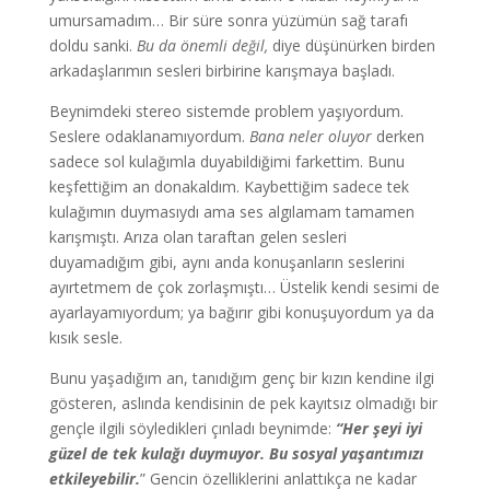
umursamadım… Bir süre sonra yüzümün sağ tarafı
doldu sanki.
Bu da önemli değil,
diye düşünürken birden
arkadaşlarımın sesleri birbirine karışmaya başladı.
Beynimdeki stereo sistemde problem yaşıyordum.
Seslere odaklanamıyordum.
Bana neler oluyor
derken
sadece sol kulağımla duyabildiğimi farkettim. Bunu
keşfettiğim an donakaldım. Kaybettiğim sadece tek
kulağımın duymasıydı ama ses algılamam tamamen
karışmıştı. Arıza olan taraftan gelen sesleri
duyamadığım gibi, aynı anda konuşanların seslerini
ayırtetmem de çok zorlaşmıştı… Üstelik kendi sesimi de
ayarlayamıyordum; ya bağırır gibi konuşuyordum ya da
kısık sesle.
Bunu yaşadığım an, tanıdığım genç bir kızın kendine ilgi
gösteren, aslında kendisinin de pek kayıtsız olmadığı bir
gençle ilgili söyledikleri çınladı beynimde:
“Her şeyi iyi
güzel de tek kulağı duymuyor. Bu sosyal yaşantımızı
etkileyebilir.
” Gencin özelliklerini anlattıkça ne kadar