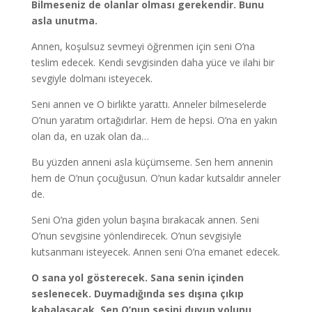
Bilmeseniz de olanlar olması gerekendir. Bunu
asla unutma.
Annen, koşulsuz sevmeyi öğrenmen için seni O’na
teslim edecek. Kendi sevgisinden daha yüce ve ilahi bir
sevgiyle dolmanı isteyecek.
Seni annen ve O birlikte yarattı. Anneler bilmeselerde
O’nun yaratım ortağıdırlar. Hem de hepsi. O’na en yakın
olan da, en uzak olan da…
Bu yüzden anneni asla küçümseme. Sen hem annenin
hem de O’nun çocuğusun. O’nun kadar kutsaldır anneler
de.
Seni O’na giden yolun başına bırakacak annen. Seni
O’nun sevgisine yönlendirecek. O’nun sevgisiyle
kutsanmanı isteyecek. Annen seni O’na emanet edecek.
O sana yol gösterecek. Sana senin içinden
seslenecek. Duymadığında ses dışına çıkıp
kabalaşacak. Sen O’nun sesini duyup yolunu